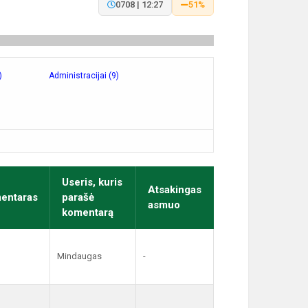
0708 | 12:27
51%
)
Administracijai (9)
Useris, kuris
Atsakingas
entaras
parašė
asmuo
komentarą
Mindaugas
-