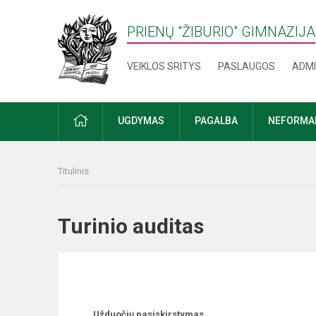
PRIENŲ "ŽIBURIO" GIMNAZIJA
VEIKLOS SRITYS
PASLAUGOS
ADMI
PRADŽIA
UGDYMAS
PAGALBA
NEFORMAL
Titulinis
Turinio auditas
Užduočių pasiskirstymas