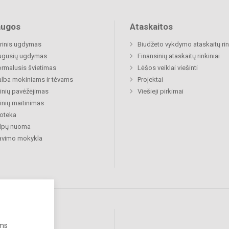
augos
Ataskaitos
rinis ugdymas
Biudžeto vykdymo ataskaitų rin
ugusių ugdymas
Finansinių ataskaitų rinkiniai
rmalusis švietimas
Lėšos veiklai viešinti
lba mokiniams ir tėvams
Projektai
nių pavėžėjimas
Viešieji pirkimai
nių maitinimas
ioteka
alpų nuoma
avimo mokykla
ums