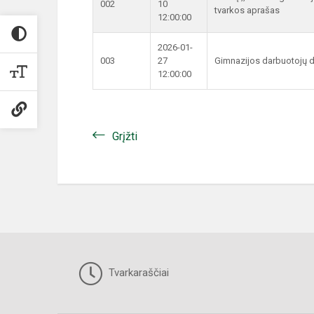
002
10
tvarkos aprašas
12:00:00
2026-01-
003
27
Gimnazijos darbuotojų 
12:00:00
Grįžti
Tvarkaraščiai