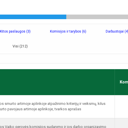
Kitos paslaugos (3)
Komisijos ir tarybos (6)
Darbuotojai (4
Visi (212)
Kom
os smurto artimoje aplinkoje atpažinimo kriterijų ir veiksmų, kilus
murto pavojaus artimoje aplinkoje, tvarkos aprašas
ijos Vaiko gerovės komisijos sudarymo ir jos darbo organizavimo