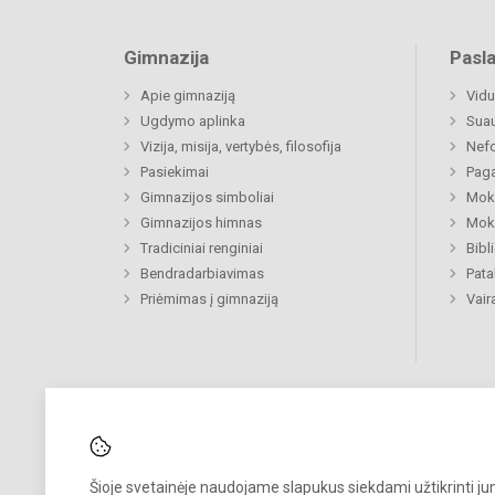
Gimnazija
Pasl
Apie gimnaziją
Vidu
Ugdymo aplinka
Sua
Vizija, misija, vertybės, filosofija
Nefo
Pasiekimai
Paga
Gimnazijos simboliai
Moki
Gimnazijos himnas
Moki
Tradiciniai renginiai
Bibl
Bendradarbiavimas
Pat
Priėmimas į gimnaziją
Vair
Šioje svetainėje naudojame slapukus siekdami užtikrinti j