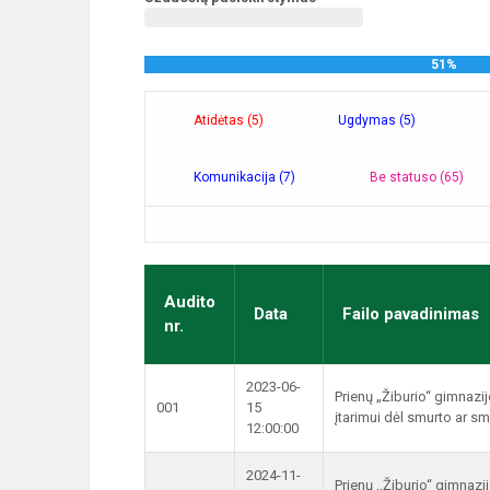
51%
Atidėtas (5)
Ugdymas (5)
Komunikacija (7)
Be statuso (65)
Audito
Data
Failo pavadinimas
nr.
2023-06-
Prienų „Žiburio“ gimnazij
001
15
įtarimui dėl smurto ar s
12:00:00
2024-11-
Prienų ,,Žiburio“ gimnaz