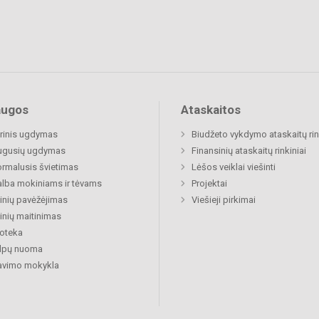
augos
Ataskaitos
rinis ugdymas
Biudžeto vykdymo ataskaitų rin
ugusių ugdymas
Finansinių ataskaitų rinkiniai
rmalusis švietimas
Lėšos veiklai viešinti
lba mokiniams ir tėvams
Projektai
nių pavėžėjimas
Viešieji pirkimai
nių maitinimas
ioteka
alpų nuoma
avimo mokykla