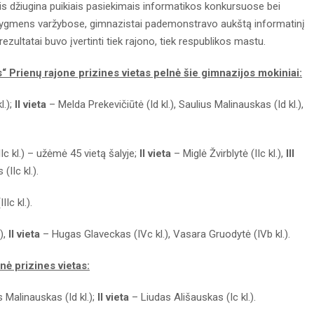
ais džiugina puikiais pasiekimais informatikos konkursuose bei
 lygmens varžybose, gimnazistai pademonstravo aukštą informatinį
zultatai buvo įvertinti tiek rajono, tiek respublikos mastu.
 Prienų rajone prizines vietas pelnė šie gimnazijos mokiniai:
l.);
II vieta
– Melda Prekevičiūtė (Id kl.), Saulius Malinauskas (Id kl.),
c kl.) – užėmė 45 vietą šalyje;
II vieta
– Miglė Žvirblytė (IIc kl.),
III
IIc kl.).
Ic kl.).
),
II vieta
– Hugas Glaveckas (IVc kl.), Vasara Gruodytė (IVb kl.).
nė prizines vietas:
 Malinauskas (Id kl.);
II vieta
– Liudas Ališauskas (Ic kl.).