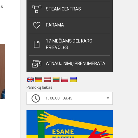
us
STEAM CENTRAS
PARAMA
17-MEČIAMS DĖL KARO
PRIEVOLĖS
ATNAUJINIMŲ PRENUMERATA
Pamokų laikas
1.
08.00—08.45