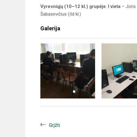
Vyresniųjų (10–12 kl.) grupėje
:
I vieta
– Joris 
Šabasevičius (IId kl.)
Galerija
Grįžti