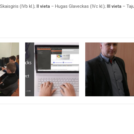
Skaisgiris (IVb kl.);
II vieta
– Hugas Glaveckas (IVc kl.);
III vieta
– Taj