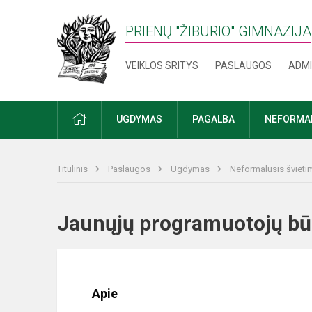
PRIENŲ "ŽIBURIO" GIMNAZIJA
VEIKLOS SRITYS
PASLAUGOS
ADMI
PRADŽIA
UGDYMAS
PAGALBA
NEFORMAL
Titulinis
Paslaugos
Ugdymas
Neformalusis švieti
Jaunųjų programuotojų b
Apie