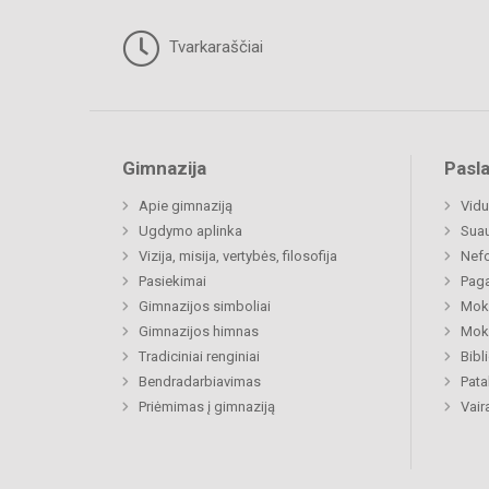
Tvarkaraščiai
Gimnazija
Pasl
Apie gimnaziją
Vidu
Ugdymo aplinka
Sua
Vizija, misija, vertybės, filosofija
Nefo
Pasiekimai
Paga
Gimnazijos simboliai
Moki
Gimnazijos himnas
Moki
Tradiciniai renginiai
Bibl
Bendradarbiavimas
Pat
Priėmimas į gimnaziją
Vair