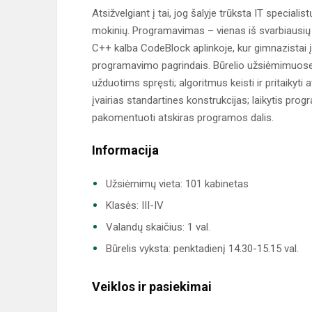
Atsižvelgiant į tai, jog šalyje trūksta IT specialist
mokinių. Programavimas – vienas iš svarbiausių I
C++ kalba CodeBlock aplinkoje, kur gimnazistai į
programavimo pagrindais. Būrelio užsiėmimuos
užduotims spręsti; algoritmus keisti ir pritaikyt
įvairias standartines konstrukcijas; laikytis pr
pakomentuoti atskiras programos dalis.
Informacija
Užsiėmimų vieta: 101 kabinetas
Klasės: III-IV
Valandų skaičius: 1 val.
Būrelis vyksta: penktadienį 14.30-15.15 val.
Veiklos ir pasiekimai