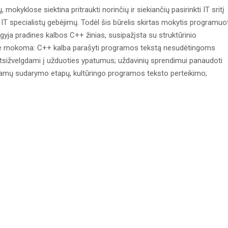
ų, mokyklose siektina pritraukti norinčių ir siekiančių pasirinkti IT sritį
T specialistų gebėjimų. Todėl šis būrelis skirtas mokytis programuot
gyja pradines kalbos C++ žinias, susipažįsta su struktūrinio
e mokoma: C++ kalba parašyti programos tekstą nesudėtingoms
i atsižvelgdami į užduoties ypatumus; uždavinių sprendimui panaudoti
ogramų sudarymo etapų, kultūringo programos teksto perteikimo;