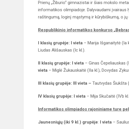
Prienų „Žiburio“ gimnazistai ir šiais mokslo met
informatikos olimpiadoje. Dalyvaudami įvairaus
raštingumą, loginį mąstymą ir kūrybiškumą, o jų re
Respublikinio informatikos konkurso „Bebras“
I klasių grupėje: I vieta
– Marija Išganaitytė (Ia k
Liudas Ališauskas (Ic kl.).
II klasių grupėje: I vieta
– Ginas Čepeliauskas (II
vieta
– Miglė Žukauskaitė (IIa kl.), Dovydas Zykus (
III klasių grupėje: III vieta –
Tautvydas Šiukšta (II
IV klasių grupėje: I vieta
– Mija Skučaitė (IVb kl.
Informatikos olimpiados rajoniniame ture pel
Jaunesniųjų (iki 9 kl.) grupėje
:
I vieta
– Saulius