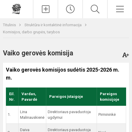
Paieška
Men
Titulinis
Struktūra ir kontaktinė informacija
Komisijos, darbo grupės, tarybos
Vaiko gerovės komisija
Vaiko gerovės komisijos sudėtis
2025-2026 m.
m.
Eil.
Vardas,
Pareigos
Pareigos įstaigoje
Nr.
Pavardė
komisijoje
Lina
Direktoriaus pavaduotoja
1.
Pirmininkė
Malinauskienė
ugdymui
Daiva
Direktoriaus pavaduotoja