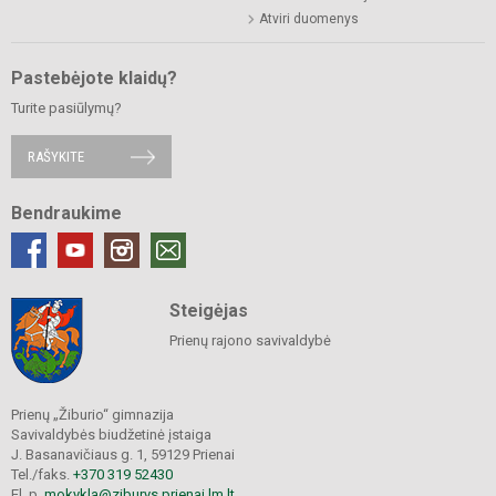
Atviri duomenys
Pastebėjote klaidų?
Turite pasiūlymų?
RAŠYKITE
Bendraukime
Steigėjas
Prienų rajono savivaldybė
Prienų „Žiburio“ gimnazija
Savivaldybės biudžetinė įstaiga
J. Basanavičiaus g. 1, 59129 Prienai
Tel./faks.
+370 319 52430
El. p.
mokykla@ziburys.prienai.lm.lt