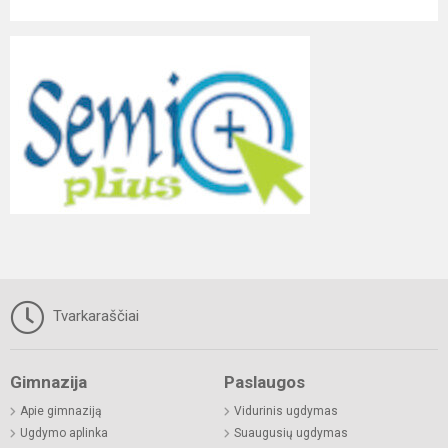
Tvarkaraščiai
Gimnazija
Paslaugos
Apie gimnaziją
Vidurinis ugdymas
Ugdymo aplinka
Suaugusių ugdymas