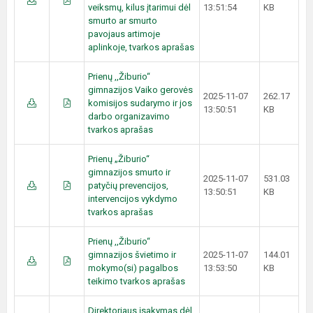
veiksmų, kilus įtarimui dėl
13:51:54
KB
smurto ar smurto
pavojaus artimoje
aplinkoje, tvarkos aprašas
Prienų ,,Žiburio“
gimnazijos Vaiko gerovės
2025-11-07
262.17
komisijos sudarymo ir jos
13:50:51
KB
darbo organizavimo
tvarkos aprašas
Prienų „Žiburio“
gimnazijos smurto ir
2025-11-07
531.03
patyčių prevencijos,
13:50:51
KB
intervencijos vykdymo
tvarkos aprašas
Prienų ,,Žiburio“
gimnazijos švietimo ir
2025-11-07
144.01
mokymo(si) pagalbos
13:53:50
KB
teikimo tvarkos aprašas
Direktoriaus įsakymas dėl