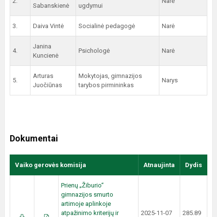
2.
Narė
Sabanskienė
ugdymui
3.
Daiva Vintė
Socialinė pedagogė
Narė
Janina
4.
Psichologė
Narė
Kuncienė
Arturas
Mokytojas, gimnazijos
5.
Narys
Juočiūnas
tarybos pirmininkas
Dokumentai
Vaiko gerovės komisija
Atnaujinta
Dydis
Prienų „Žiburio“
gimnazijos smurto
artimoje aplinkoje
atpažinimo kriterijų ir
2025-11-07
285.89