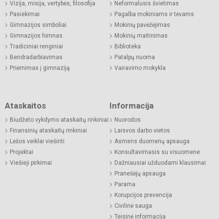
Vizija, misija, vertybės, filosofija
Neformalusis švietimas
Pasiekimai
Pagalba mokiniams ir tėvams
Gimnazijos simboliai
Mokinių pavėžėjimas
Gimnazijos himnas
Mokinių maitinimas
Tradiciniai renginiai
Biblioteka
Bendradarbiavimas
Patalpų nuoma
Priėmimas į gimnaziją
Vairavimo mokykla
Ataskaitos
Informacija
Biudžeto vykdymo ataskaitų rinkiniai
Nuorodos
Finansinių ataskaitų rinkiniai
Laisvos darbo vietos
Lėšos veiklai viešinti
Asmens duomenų apsauga
Projektai
Konsultavimasis su visuomene
Viešieji pirkimai
Dažniausiai užduodami klausimai
Pranešėjų apsauga
Parama
Korupcijos prevencija
Civilinė sauga
Teisinė informacija