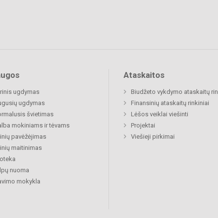
augos
Ataskaitos
rinis ugdymas
Biudžeto vykdymo ataskaitų rin
ugusių ugdymas
Finansinių ataskaitų rinkiniai
rmalusis švietimas
Lėšos veiklai viešinti
lba mokiniams ir tėvams
Projektai
nių pavėžėjimas
Viešieji pirkimai
nių maitinimas
ioteka
alpų nuoma
avimo mokykla