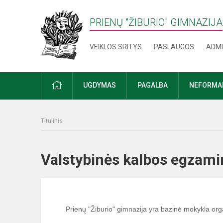
PRIENŲ "ŽIBURIO" GIMNAZIJA
VEIKLOS SRITYS
PASLAUGOS
ADMI
PRADŽIA
UGDYMAS
PAGALBA
NEFORMAL
Titulinis
Valstybinės kalbos egza
Prienų "Žiburio" gimnazija yra bazinė mokykla org