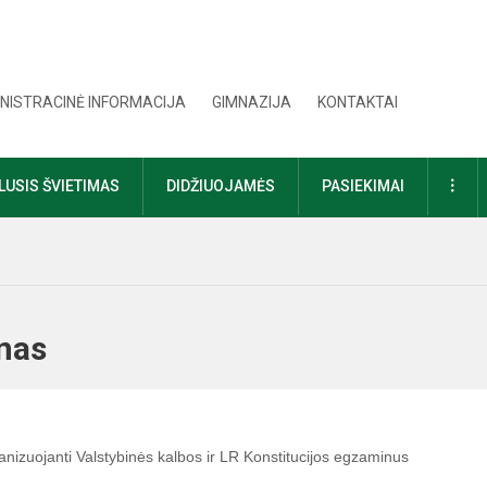
NISTRACINĖ INFORMACIJA
GIMNAZIJA
KONTAKTAI
DAU
USIS ŠVIETIMAS
DIDŽIUOJAMĖS
PASIEKIMAI
minas
anizuojanti Valstybinės kalbos ir LR Konstitucijos egzaminus