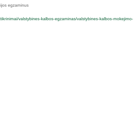
ucijos egzaminus
tikrinimai/valstybines-kalbos-egzaminas/valstybines-kalbos-mokejimo-