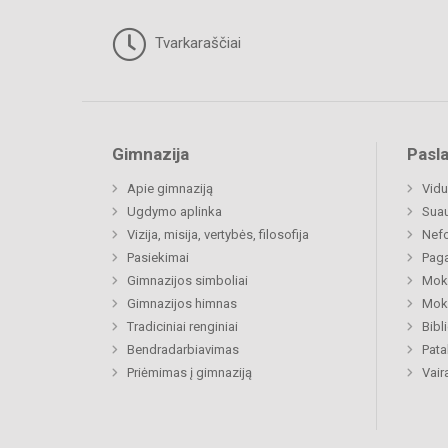
Tvarkaraščiai
Gimnazija
Pasl
Apie gimnaziją
Vidu
Ugdymo aplinka
Sua
Vizija, misija, vertybės, filosofija
Nefo
Pasiekimai
Paga
Gimnazijos simboliai
Moki
Gimnazijos himnas
Moki
Tradiciniai renginiai
Bibl
Bendradarbiavimas
Pat
Priėmimas į gimnaziją
Vair