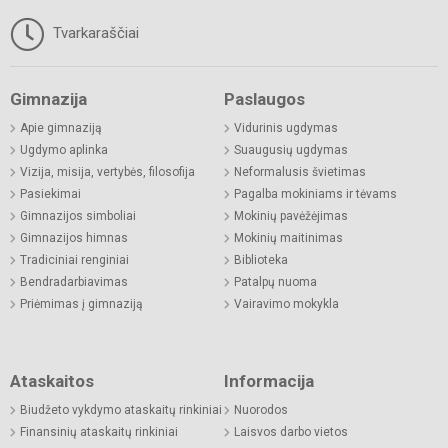
Tvarkaraščiai
Gimnazija
Paslaugos
Apie gimnaziją
Vidurinis ugdymas
Ugdymo aplinka
Suaugusių ugdymas
Vizija, misija, vertybės, filosofija
Neformalusis švietimas
Pasiekimai
Pagalba mokiniams ir tėvams
Gimnazijos simboliai
Mokinių pavėžėjimas
Gimnazijos himnas
Mokinių maitinimas
Tradiciniai renginiai
Biblioteka
Bendradarbiavimas
Patalpų nuoma
Priėmimas į gimnaziją
Vairavimo mokykla
Ataskaitos
Informacija
Biudžeto vykdymo ataskaitų rinkiniai
Nuorodos
Finansinių ataskaitų rinkiniai
Laisvos darbo vietos