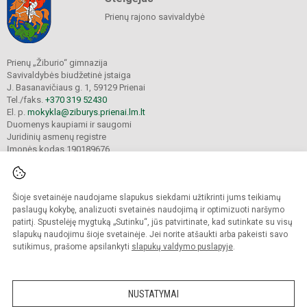
Prienų rajono savivaldybė
Prienų „Žiburio“ gimnazija
Savivaldybės biudžetinė įstaiga
J. Basanavičiaus g. 1, 59129 Prienai
Tel./faks.
+370 319 52430
El. p.
mokykla@ziburys.prienai.lm.lt
Duomenys kaupiami ir saugomi
Juridinių asmenų registre
Įmonės kodas 190189676
Šioje svetainėje naudojame slapukus siekdami užtikrinti jums teikiamų
© 2023 Prienų "Žiburio" gimnazija. Visos teisės saugomos.
Kopijuoti turinį be raštiško gimnazijos sutikimo griežtai draudžiama.
paslaugų kokybę, analizuoti svetainės naudojimą ir optimizuoti naršymo
patirtį. Spustelėję mygtuką „Sutinku“, jūs patvirtinate, kad sutinkate su visų
Versija neįgaliesiems
Slapukų politika
slapukų naudojimu šioje svetainėje. Jei norite atšaukti arba pakeisti savo
sutikimus, prašome apsilankyti
slapukų valdymo puslapyje
.
Sumanus būdas atnaujinti
mokyklos interneto
svetainę
NUSTATYMAI