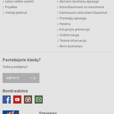
Lėšos veiklai viešinti
Asmens duomenų apsauga
Projektai
Konsultavimasis su visuomene
Viešieji pirkimai
Dažniausiai užduodami klausimai
Pranešėjų apsauga
Parama
Korupcijos prevencija
Civilinė sauga
Teisinė informacija
Atviri duomenys
Pastebėjote klaidų?
Turite pasiūlymų?
RAŠYKITE
Bendraukime
Steigėjas