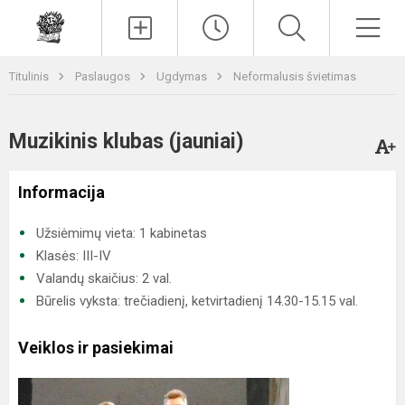
Paieška
Men
Titulinis
Paslaugos
Ugdymas
Neformalusis švietimas
Muzikinis klubas (jauniai)
Informacija
Užsiėmimų vieta: 1 kabinetas
Klasės: III-IV
Valandų skaičius: 2 val.
Būrelis vyksta: trečiadienį, ketvirtadienį 14.30-15.15 val.
Veiklos ir pasiekimai