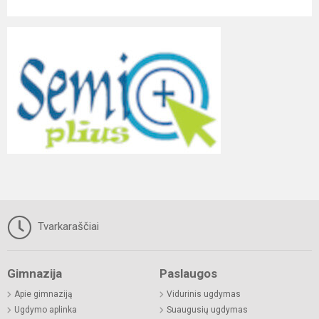
Tvarkaraščiai
Gimnazija
Paslaugos
Apie gimnaziją
Vidurinis ugdymas
Ugdymo aplinka
Suaugusių ugdymas