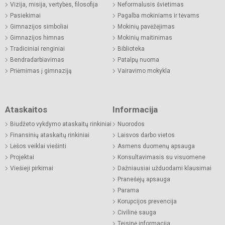
Vizija, misija, vertybės, filosofija
Neformalusis švietimas
Pasiekimai
Pagalba mokiniams ir tėvams
Gimnazijos simboliai
Mokinių pavėžėjimas
Gimnazijos himnas
Mokinių maitinimas
Tradiciniai renginiai
Biblioteka
Bendradarbiavimas
Patalpų nuoma
Priėmimas į gimnaziją
Vairavimo mokykla
Ataskaitos
Informacija
Biudžeto vykdymo ataskaitų rinkiniai
Nuorodos
Finansinių ataskaitų rinkiniai
Laisvos darbo vietos
Lėšos veiklai viešinti
Asmens duomenų apsauga
Projektai
Konsultavimasis su visuomene
Viešieji pirkimai
Dažniausiai užduodami klausimai
Pranešėjų apsauga
Parama
Korupcijos prevencija
Civilinė sauga
Teisinė informacija