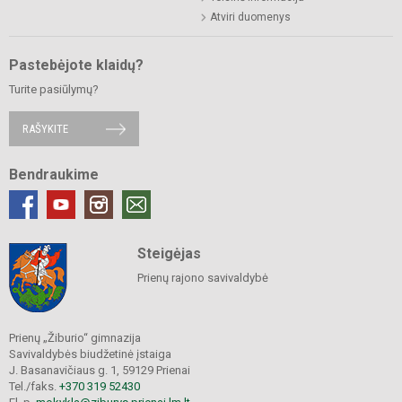
Atviri duomenys
Pastebėjote klaidų?
Turite pasiūlymų?
RAŠYKITE
Bendraukime
Steigėjas
Prienų rajono savivaldybė
Prienų „Žiburio“ gimnazija
Savivaldybės biudžetinė įstaiga
J. Basanavičiaus g. 1, 59129 Prienai
Tel./faks.
+370 319 52430