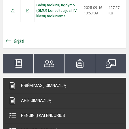
Gabių mokinių ugdymo
2025-09-16
127.27
(GMU) konsultacijos I-IV
13:53:09
KB
klasių mokiniams
Grįžti
PRIĖMIMAS Į GIMNAZIJĄ
APIE GIMNAZIJĄ
RENGINIŲ KALENDORIUS