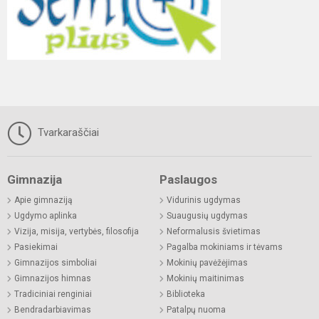
Tvarkaraščiai
Gimnazija
Paslaugos
Apie gimnaziją
Vidurinis ugdymas
Ugdymo aplinka
Suaugusių ugdymas
Vizija, misija, vertybės, filosofija
Neformalusis švietimas
Pasiekimai
Pagalba mokiniams ir tėvams
Gimnazijos simboliai
Mokinių pavėžėjimas
Gimnazijos himnas
Mokinių maitinimas
Tradiciniai renginiai
Biblioteka
Bendradarbiavimas
Patalpų nuoma