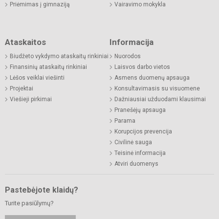
Priėmimas į gimnaziją
Vairavimo mokykla
Ataskaitos
Informacija
Biudžeto vykdymo ataskaitų rinkiniai
Nuorodos
Finansinių ataskaitų rinkiniai
Laisvos darbo vietos
Lėšos veiklai viešinti
Asmens duomenų apsauga
Projektai
Konsultavimasis su visuomene
Viešieji pirkimai
Dažniausiai užduodami klausimai
Pranešėjų apsauga
Parama
Korupcijos prevencija
Civilinė sauga
Teisinė informacija
Atviri duomenys
Pastebėjote klaidų?
Turite pasiūlymų?