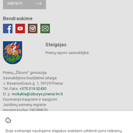
RAŠYKITE
Bendraukime
Steigėjas
Prienų rajono savivaldybė
Prienų „Žiburio“ gimnazija
Savivaldybės biudžetinė įstaiga
J. Basanavičiaus g. 1, 59129 Prienai
Tel./faks.
+370 319 52430
El. p.
mokykla@ziburys.prienai.lm.lt
Duomenys kaupiami ir saugomi
Juridinių asmenų registre
Įmonės kodas 190189676
Šioje svetainėje naudojame slapukus siekdami užtikrinti jums teikiamų
© 2023 Prienų "Žiburio" gimnazija. Visos teisės saugomos.