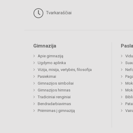
Tvarkaraščiai
Gimnazija
Pasl
Apie gimnaziją
Vidu
Ugdymo aplinka
Sua
Vizija, misija, vertybės, filosofija
Nefo
Pasiekimai
Paga
Gimnazijos simboliai
Moki
Gimnazijos himnas
Moki
Tradiciniai renginiai
Bibl
Bendradarbiavimas
Pat
Priėmimas į gimnaziją
Vair