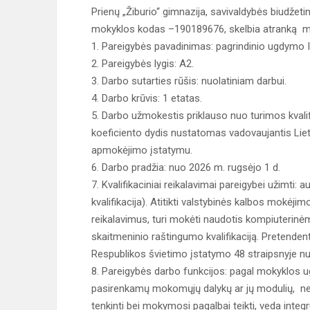
Prienų „Žiburio“ gimnazija, savivaldybės biudžetinė
mokyklos kodas –190189676, skelbia atranką m
1. Pareigybės pavadinimas: pagrindinio ugdymo 
2. Pareigybės lygis: A2.
3. Darbo sutarties rūšis: nuolatiniam darbui.
4. Darbo krūvis: 1 etatas.
5. Darbo užmokestis priklauso nuo turimos kvalif
koeficiento dydis nustatomas vadovaujantis Liet
apmokėjimo įstatymu.
6. Darbo pradžia: nuo 2026 m. rugsėjo 1 d.
7. Kvalifikaciniai reikalavimai pareigybei užimti
kvalifikacija). Atitikti valstybinės kalbos mokėji
reikalavimus, turi mokėti naudotis kompiuterinė
skaitmeninio raštingumo kvalifikaciją. Pretendent
Respublikos švietimo įstatymo 48 straipsnyje nu
8. Pareigybės darbo funkcijos: pagal mokyklos
pasirenkamų mokomųjų dalykų ar jų modulių, nef
tenkinti bei mokymosi pagalbai teikti, veda inte