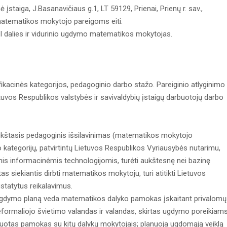
 įstaiga, J.Basanavičiaus g.1, LT 59129, Prienai, Prienų r. sav.,
atematikos mokytojo pareigoms eiti.
II dalies ir vidurinio ugdymo matematikos mokytojas.
ikacinės kategorijos, pedagoginio darbo stažo. Pareiginio atlyginimo
uvos Respublikos valstybės ir savivaldybių įstaigų darbuotojų darbo
: aukštasis pedagoginis išsilavinimas (matematikos mokytojo
mo kategorijų, patvirtintų Lietuvos Respublikos Vyriausybės nutarimu,
mis informacinėmis technologijomis, turėti aukštesnę nei bazinę
as siekiantis dirbti matematikos mokytoju, turi atitikti Lietuvos
statytus reikalavimus.
 ugdymo planą veda matematikos dalyko pamokas įskaitant privalomų
ormaliojo švietimo valandas ir valandas, skirtas ugdymo poreikiam
gruotas pamokas su kitų dalykų mokytojais; planuoja ugdomąją veiklą