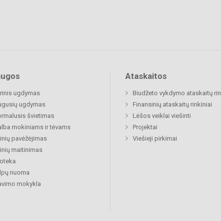
augos
Ataskaitos
rinis ugdymas
Biudžeto vykdymo ataskaitų rin
ugusių ugdymas
Finansinių ataskaitų rinkiniai
rmalusis švietimas
Lėšos veiklai viešinti
lba mokiniams ir tėvams
Projektai
nių pavėžėjimas
Viešieji pirkimai
nių maitinimas
ioteka
alpų nuoma
avimo mokykla