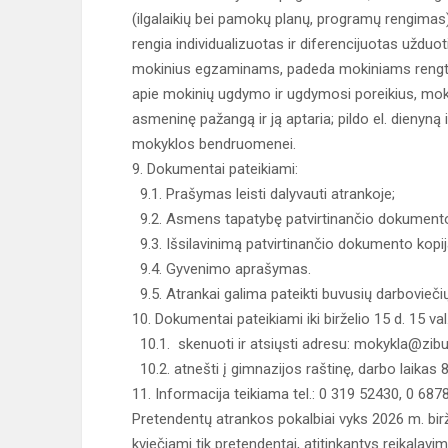
(ilgalaikių bei pamokų planų, programų rengim
rengia individualizuotas ir diferencijuotas uždu
mokinius egzaminams, padeda mokiniams rengti b
apie mokinių ugdymo ir ugdymosi poreikius, mok
asmeninę pažangą ir ją aptaria; pildo el. dienyną
mokyklos bendruomenei.
9. Dokumentai pateikiami:
9.1. Prašymas leisti dalyvauti atrankoje;
9.2. Asmens tapatybę patvirtinančio dokumento
9.3. Išsilavinimą patvirtinančio dokumento kopij
9.4. Gyvenimo aprašymas.
9.5. Atrankai galima pateikti buvusių darbovieč
10. Dokumentai pateikiami iki birželio 15 d. 15 val
10.1. skenuoti ir atsiųsti adresu: mokykla@zibury
10.2. atnešti į gimnazijos raštinę, darbo laikas 
11. Informacija teikiama tel.: 0 319 52430, 0 687
Pretendentų atrankos pokalbiai vyks 2026 m. birže
kviečiami tik pretendentai, atitinkantys reikalavi