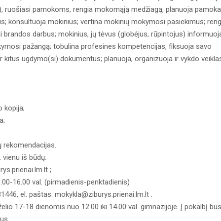
as), ruošiasi pamokoms, rengia mokomąją medžiagą, planuoja pamoka
otis; konsultuoja mokinius; vertina mokinių mokymosi pasiekimus; reng
randos darbus; mokinius, jų tėvus (globėjus, rūpintojus) informuoj
ymosi pažangą; tobulina profesines kompetencijas, fiksuoja savo
 ir kitus ugdymo(si) dokumentus; planuoja, organizuoja ir vykdo veikla
 kopija;
a;
ių rekomendacijas.
. vienu iš būdų:
s.prienai.lm.lt ;
8.00-16.00 val. (pirmadienis-penktadienis)
81446, el. paštas: mokykla@ziburys.prienai.lm.lt .
lio 17-18 dienomis nuo 12.00 iki 14.00 val. gimnazijoje. Į pokalbį bu
mus.