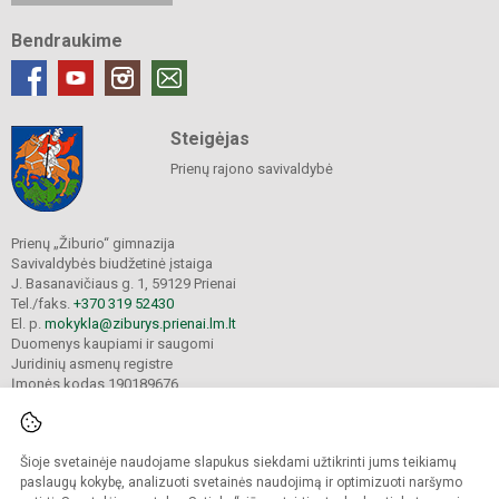
Bendraukime
Steigėjas
Prienų rajono savivaldybė
Prienų „Žiburio“ gimnazija
Savivaldybės biudžetinė įstaiga
J. Basanavičiaus g. 1, 59129 Prienai
Tel./faks.
+370 319 52430
El. p.
mokykla@ziburys.prienai.lm.lt
Duomenys kaupiami ir saugomi
Juridinių asmenų registre
Įmonės kodas 190189676
Šioje svetainėje naudojame slapukus siekdami užtikrinti jums teikiamų
© 2023 Prienų "Žiburio" gimnazija. Visos teisės saugomos.
Kopijuoti turinį be raštiško gimnazijos sutikimo griežtai draudžiama.
paslaugų kokybę, analizuoti svetainės naudojimą ir optimizuoti naršymo