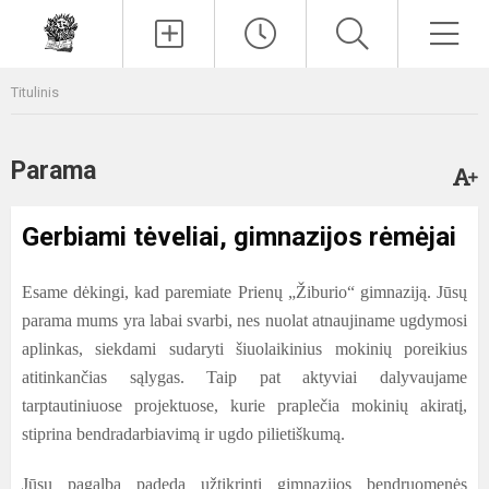
Paieška
Men
Titulinis
Parama
Gerbiami tėveliai, gimnazijos rėmėjai
Esame dėkingi, kad paremiate Prienų „Žiburio“ gimnaziją. Jūsų
parama mums yra labai svarbi, nes nuolat atnaujiname ugdymosi
aplinkas, siekdami sudaryti šiuolaikinius mokinių poreikius
atitinkančias sąlygas. Taip pat aktyviai dalyvaujame
tarptautiniuose projektuose, kurie praplečia mokinių akiratį,
stiprina bendradarbiavimą ir ugdo pilietiškumą.
Jūsų pagalba padeda užtikrinti gimnazijos bendruomenės