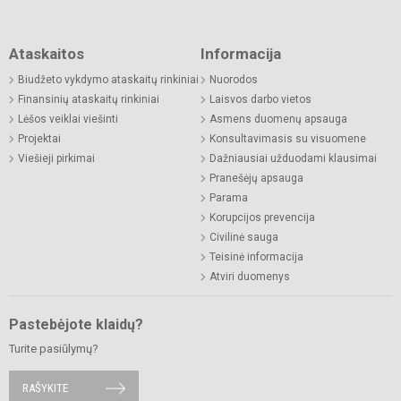
Ataskaitos
Informacija
Biudžeto vykdymo ataskaitų rinkiniai
Nuorodos
Finansinių ataskaitų rinkiniai
Laisvos darbo vietos
Lėšos veiklai viešinti
Asmens duomenų apsauga
Projektai
Konsultavimasis su visuomene
Viešieji pirkimai
Dažniausiai užduodami klausimai
Pranešėjų apsauga
Parama
Korupcijos prevencija
Civilinė sauga
Teisinė informacija
Atviri duomenys
Pastebėjote klaidų?
Turite pasiūlymų?
RAŠYKITE