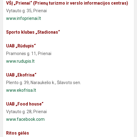
VŠĮ „Prienai“ (Prienų turizmo ir verslo informacijos centras)
Vytauto g. 35, Prienai
www.infoprienai.lt
.
Sporto klubas „Stadionas“
UAB „Rūdupis“
Pramonės g. 11, Prienai
www.rudupis.lt
.
UAB „Ekofrisa“
Plento g. 39, Naraukelio k., Šilavoto sen.
www.ekofrisa.lt
.
UAB „Food house“
Vytauto g. 28, Prienai
www.facebook.com
.
Ritos gėlės