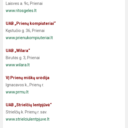
Laisves a. 9c, Prienai
www.ritosgeles.lt
UAB „Prienų kompiuteriai“
Kęstučio g. 36, Prienai
www.prienukompiuteriai.lt
.
UAB „Wilara“
Birutės g. 3, Prienai
www.wilara.lt
VĮ Prienų miškų urėdija
Ignacavos k., Prienų r.
www.prmu.lt
UAB „Strielčių lentpjūvė“
Strielčių k. Prienų r. sav.
www.strielciulentpjuve.lt