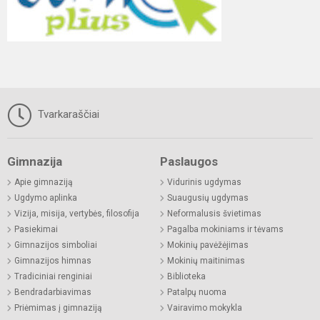
Tvarkaraščiai
Gimnazija
Paslaugos
Apie gimnaziją
Vidurinis ugdymas
Ugdymo aplinka
Suaugusių ugdymas
Vizija, misija, vertybės, filosofija
Neformalusis švietimas
Pasiekimai
Pagalba mokiniams ir tėvams
Gimnazijos simboliai
Mokinių pavėžėjimas
Gimnazijos himnas
Mokinių maitinimas
Tradiciniai renginiai
Biblioteka
Bendradarbiavimas
Patalpų nuoma
Priėmimas į gimnaziją
Vairavimo mokykla