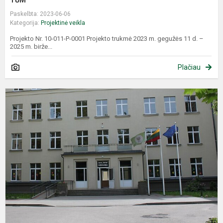
TŪM
Paskelbta: 2023-06-06
Kategorija:
Projektinė veikla
Projekto Nr. 10-011-P-0001 Projekto trukmė 2023 m. gegužės 11 d. –
2025 m. birže...
Plačiau
P
„
g
1
o
l
a