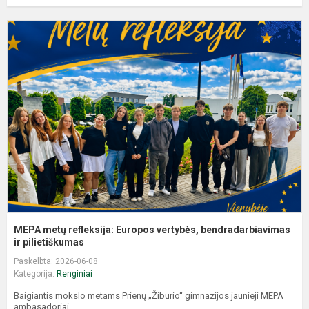
M
m
r
E
v
b
i..
MEPA metų refleksija: Europos vertybės, bendradarbiavimas
ir pilietiškumas
Paskelbta: 2026-06-08
Kategorija:
Renginiai
Baigiantis mokslo metams Prienų „Žiburio“ gimnazijos jaunieji MEPA
ambasadoriai...