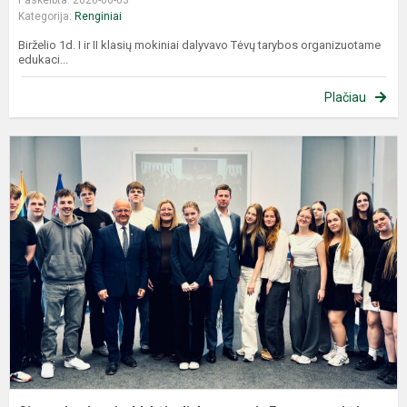
Paskelbta: 2026-06-03
Kategorija:
Renginiai
Birželio 1d. I ir II klasių mokiniai dalyvavo Tėvų tarybos organizuotame
edukaci...
Plačiau
G
s
d
a
E
a
ir.