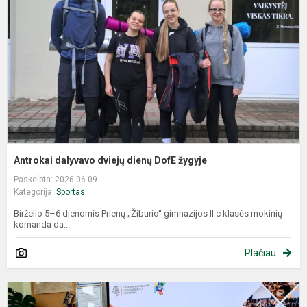
d
D
ž
Antrokai dalyvavo dviejų dienų DofE žygyje
Paskelbta: 2026-06-09
Kategorija:
Sportas
Birželio 5–6 dienomis Prienų „Žiburio“ gimnazijos II c klasės mokinių
komanda da...
Plačiau
U
r