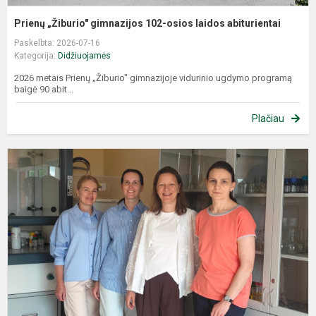
Prienų „Žiburio" gimnazijos 102-osios laidos abiturientai
Paskelbta: 2026-07-16
Kategorija:
Didžiuojamės
2026 metais Prienų „Žiburio" gimnazijoje vidurinio ugdymo programą
baigė 90 abit...
Plačiau
R
S
C
V
P