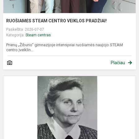
RUOŠIAMĖS STEAM CENTRO VEIKLOS PRADŽIAI!
Paskelbta: 2026-07-07
Kategorija:
Steam centras
Prienų „Žiburio“ gimnazijoje intensyviai ruošiamės naujojo STEAM
centro įveiklin...
Plačiau
K
d
v