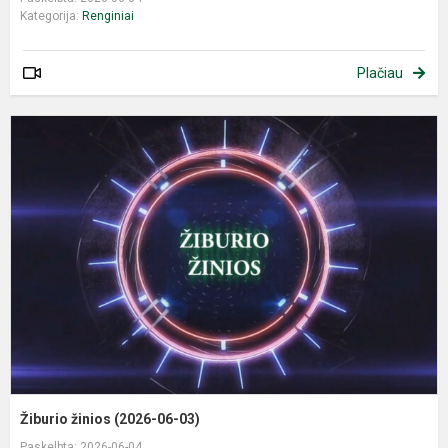
Kategorija:
Renginiai
Plačiau
Ž
ž
(
0
0
Žiburio žinios (2026-06-03)
Paskelbta: 2026-06-04