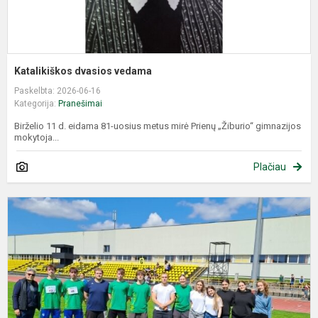
Katalikiškos dvasios vedama
Paskelbta: 2026-06-16
Kategorija:
Pranešimai
Birželio 11 d. eidama 81-uosius metus mirė Prienų „Žiburio“ gimnazijos
mokytoja...
Plačiau
O
m
v
j