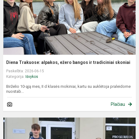
b
ir
t
s
Diena Trakuose: alpakos, ežero bangos ir tradiciniai skoniai
Paskelbta: 2026-06-15
Kategorija:
Išvykos
Birželio 10-ąją mes, II d klasės mokiniai, kartu su auklėtoja praleidome
nuostab...
Plačiau
A
d
d