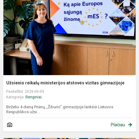
m
a
v
g
Užsienio reikalų ministerijos atstovės vizitas gimnazijoje
Paskelbta: 2026-06-09
Kategorija:
Renginiai
Birželio 4 dieną Prienų ,,Žiburio“ gimnazijoje lankėsi Lietuvos
Respublikos užsi...
Plačiau