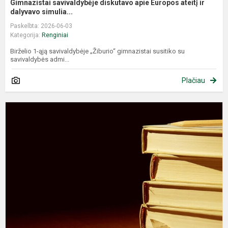
Gimnazistai savivaldybėje diskutavo apie Europos ateitį ir
dalyvavo simulia...
Paskelbta: 2026-06-03
Kategorija:
Renginiai
Birželio 1-ąją savivaldybėje „Žiburio“ gimnazistai susitiko su
savivaldybės admi...
Plačiau
V
g
g