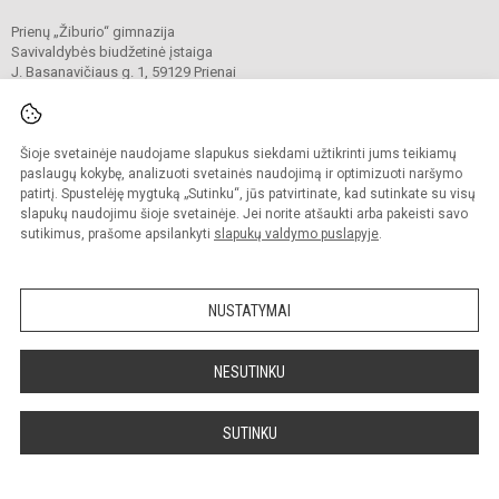
Prienų „Žiburio“ gimnazija
Savivaldybės biudžetinė įstaiga
J. Basanavičiaus g. 1, 59129 Prienai
Tel./faks.
+370 319 52430
El. p.
mokykla@ziburys.prienai.lm.lt
Duomenys kaupiami ir saugomi
Juridinių asmenų registre
Šioje svetainėje naudojame slapukus siekdami užtikrinti jums teikiamų
Įmonės kodas 190189676
paslaugų kokybę, analizuoti svetainės naudojimą ir optimizuoti naršymo
patirtį. Spustelėję mygtuką „Sutinku“, jūs patvirtinate, kad sutinkate su visų
slapukų naudojimu šioje svetainėje. Jei norite atšaukti arba pakeisti savo
sutikimus, prašome apsilankyti
slapukų valdymo puslapyje
.
© 2023 Prienų "Žiburio" gimnazija. Visos teisės saugomos.
Kopijuoti turinį be raštiško gimnazijos sutikimo griežtai draudžiama.
Versija neįgaliesiems
Slapukų politika
NUSTATYMAI
Sumanus būdas atnaujinti
mokyklos interneto
NESUTINKU
svetainę
SUTINKU