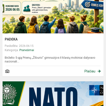
PADĖKA
Paskelbta: 2026-06-15
Kategorija:
Pranešimai
Birželio 5-ąją Prienų „Žiburio“ gimnazijos II klasių mokiniai dalyvavo
nacionali...
Plačiau
N
k
Ž
b