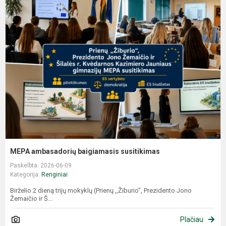
M
a
b
s
MEPA ambasadorių baigiamasis susitikimas
Paskelbta: 2026-06-09
Kategorija:
Renginiai
Birželio 2 dieną trijų mokyklų (Prienų ,,Žiburio”, Prezidento Jono
Žemaičio ir Š...
Plačiau