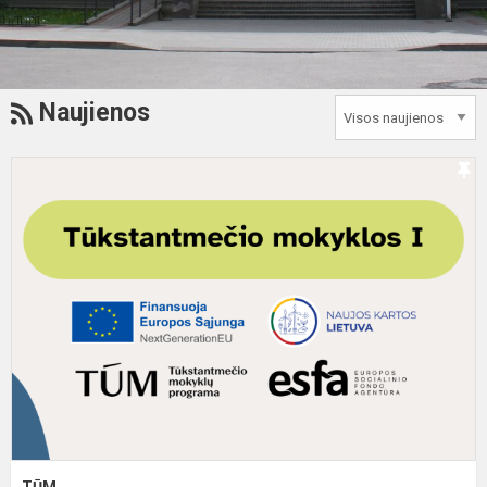
RSS
Naujienos
T