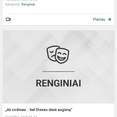
Kategorija:
Renginiai
Plačiau
„
s
b
D
d
a
„Aš sodinau... bet Dievas davė augimą“