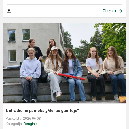
Plačiau
N
p
„
g
Netradicinė pamoka „Menas gamtoje“
Paskelbta: 2026-06-08
Kategorija:
Renginiai