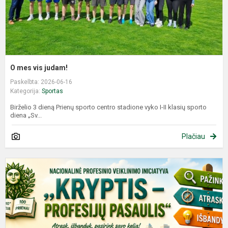
O mes vis judam!
Paskelbta: 2026-06-16
Kategorija:
Sportas
Birželio 3 dieną Prienų sporto centro stadione vyko I-II klasių sporto
diena „Sv...
Plačiau
P