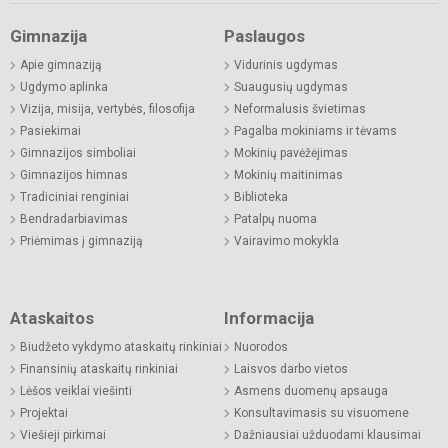
Gimnazija
Paslaugos
Apie gimnaziją
Vidurinis ugdymas
Ugdymo aplinka
Suaugusių ugdymas
Vizija, misija, vertybės, filosofija
Neformalusis švietimas
Pasiekimai
Pagalba mokiniams ir tėvams
Gimnazijos simboliai
Mokinių pavėžėjimas
Gimnazijos himnas
Mokinių maitinimas
Tradiciniai renginiai
Biblioteka
Bendradarbiavimas
Patalpų nuoma
Priėmimas į gimnaziją
Vairavimo mokykla
Ataskaitos
Informacija
Biudžeto vykdymo ataskaitų rinkiniai
Nuorodos
Finansinių ataskaitų rinkiniai
Laisvos darbo vietos
Lėšos veiklai viešinti
Asmens duomenų apsauga
Projektai
Konsultavimasis su visuomene
Viešieji pirkimai
Dažniausiai užduodami klausimai