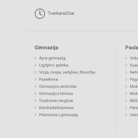
Tvarkaraščiai
Gimnazija
Pasl
Apie gimnaziją
Vidu
Ugdymo aplinka
Sua
Vizija, misija, vertybės, filosofija
Nefo
Pasiekimai
Paga
Gimnazijos simboliai
Moki
Gimnazijos himnas
Moki
Tradiciniai renginiai
Bibl
Bendradarbiavimas
Pat
Priėmimas į gimnaziją
Vair