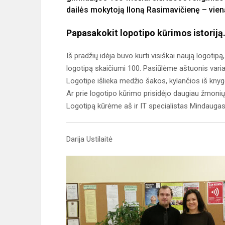
dailės mokytoją Iloną Rasimavičienę – vieną
Papasakokit lopotipo kūrimos istoriją.
Iš pradžių idėja buvo kurti visiškai naują logot
logotipą skaičiumi 100. Pasiūlėme aštuonis varian
Logotipe išlieka medžio šakos, kylančios iš knyg
Ar prie logotipo kūrimo prisidėjo daugiau žmoni
Logotipą kūrėme aš ir IT specialistas Mindaugas
Darija Ustilaitė