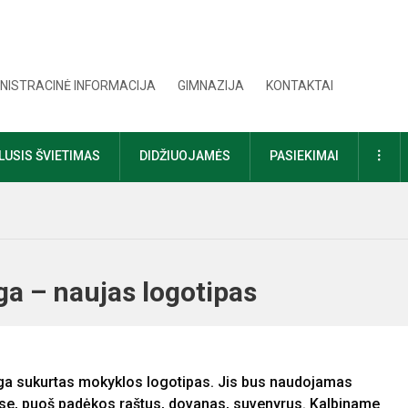
NISTRACINĖ INFORMACIJA
GIMNAZIJA
KONTAKTAI
DAU
USIS ŠVIETIMAS
DIDŽIUOJAMĖS
PASIEKIMAI
ga – naujas logotipas
oga sukurtas mokyklos logotipas. Jis bus naudojamas
ose, puoš padėkos raštus, dovanas, suvenyrus. Kalbiname