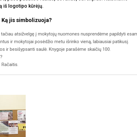
 iš logotipo kūrėjų.
 Ką jis simbolizuoja?
ipą, tačiau atsižvelgę į mokytojų nuomones nusprendėme papildyti esa
tus ir mokytojai posėdžio metu išrinko vieną, labiausiai patikusį.
os ir besišypsanti saulė. Knygoje parašėme skaičių 100.
ų?
 Račaitis.