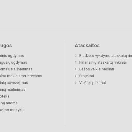
augos
Ataskaitos
rinis ugdymas
Biudžeto vykdymo ataskaitų rin
ugusių ugdymas
Finansinių ataskaitų rinkiniai
rmalusis švietimas
Lėšos veiklai viešinti
lba mokiniams ir tėvams
Projektai
nių pavėžėjimas
Viešieji pirkimai
nių maitinimas
ioteka
alpų nuoma
avimo mokykla