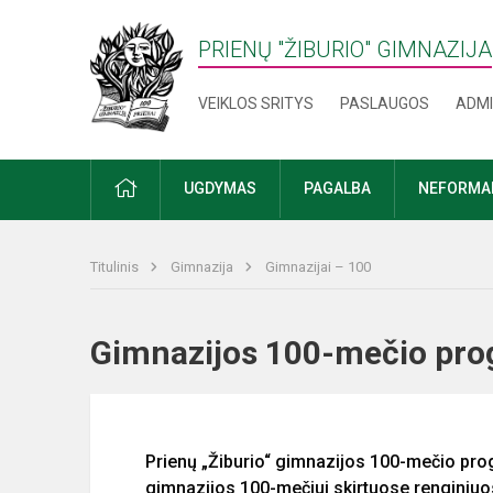
PRIENŲ "ŽIBURIO" GIMNAZIJA
VEIKLOS SRITYS
PASLAUGOS
ADMI
PRADŽIA
UGDYMAS
PAGALBA
NEFORMAL
Titulinis
Gimnazija
Gimnazijai – 100
Gimnazijos 100-mečio pro
Prienų „Žiburio“ gimnazijos 100-mečio pr
gimnazijos 100-mečiui skirtuose renginiu