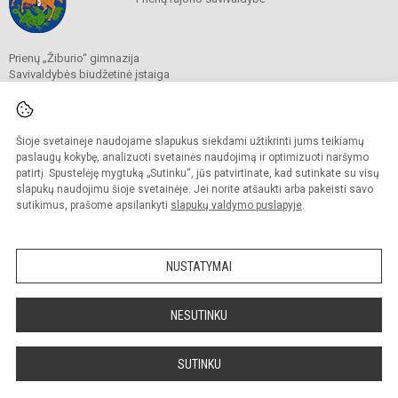
Prienų „Žiburio“ gimnazija
Savivaldybės biudžetinė įstaiga
J. Basanavičiaus g. 1, 59129 Prienai
Tel./faks.
+370 319 52430
El. p.
mokykla@ziburys.prienai.lm.lt
Duomenys kaupiami ir saugomi
Šioje svetainėje naudojame slapukus siekdami užtikrinti jums teikiamų
Juridinių asmenų registre
paslaugų kokybę, analizuoti svetainės naudojimą ir optimizuoti naršymo
Įmonės kodas 190189676
patirtį. Spustelėję mygtuką „Sutinku“, jūs patvirtinate, kad sutinkate su visų
slapukų naudojimu šioje svetainėje. Jei norite atšaukti arba pakeisti savo
sutikimus, prašome apsilankyti
slapukų valdymo puslapyje
.
© 2023 Prienų "Žiburio" gimnazija. Visos teisės saugomos.
Kopijuoti turinį be raštiško gimnazijos sutikimo griežtai draudžiama.
NUSTATYMAI
Versija neįgaliesiems
Slapukų politika
Sumanus būdas atnaujinti
NESUTINKU
mokyklos interneto
svetainę
SUTINKU