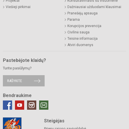
Projektai
Konsultavimasis su visuomene
Viešieji pirkimai
Dažniausiai užduodami klausimai
Pranešėjų apsauga
Parama
Korupcijos prevencija
Civilinė sauga
Teisinė informacija
Atviri duomenys
Pastebėjote klaidų?
Turite pasiūlymų?
RAŠYKITE
Bendraukime
Steigėjas
Prienų rajono savivaldybė