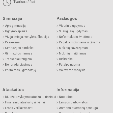
Tvarkaraščiai
Gimnazija
Paslaugos
Apie gimnaziją
Vidurinis ugdymas
Ugdymo aplinka
Suaugusių ugdymas
Vizija, misija, vertybės, filosofija
Neformalusis švietimas
Pasiekimai
Pagalba mokiniams ir tėvams
Gimnazijos simboliai
Mokinių pavėžėjimas
Gimnazijos himnas
Mokinių maitinimas
Tradiciniai renginiai
Biblioteka
Bendradarbiavimas
Patalpų nuoma
Priėmimas į gimnaziją
Vairavimo mokykla
Ataskaitos
Informacija
Biudžeto vykdymo ataskaitų rinkiniai
Nuorodos
Finansinių ataskaitų rinkiniai
Laisvos darbo vietos
Lėšos veiklai viešinti
Asmens duomenų apsauga