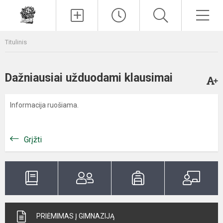
Paieška
Men
Titulinis
Dažniausiai užduodami klausimai
Informacija ruošiama.
Grįžti
PRIĖMIMAS Į GIMNAZIJĄ