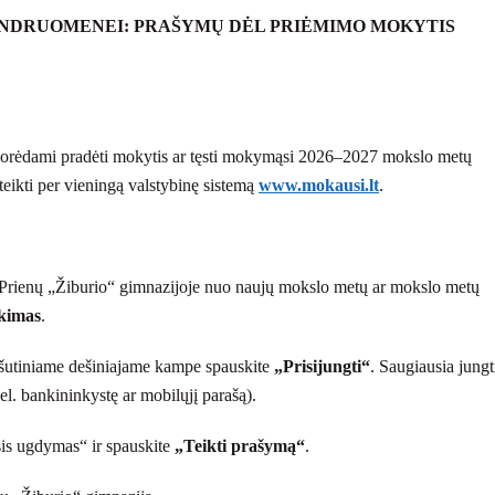
ENDRUOMENEI: PRAŠYMŲ DĖL PRIĖMIMO MOKYTIS
orėdami pradėti mokytis ar tęsti mokymąsi 2026–2027 mokslo metų
teikti per vieningą valstybinę sistemą
www.mokausi.lt
.
s Prienų „Žiburio“ gimnazijoje nuo naujų mokslo metų ar mokslo metų
kimas
.
ršutiniame dešiniajame kampe spauskite
„Prisijungti“
. Saugiausia jungt
el. bankininkystę ar mobilųjį parašą).
sis ugdymas“ ir spauskite
„Teikti prašymą“
.