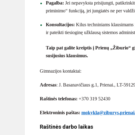
Pagalba:
Jei nepavyksta prisijungti, patikrinki
priminimo“ funkciją, jei jungiatės ne per valdži
Konsultacijos:
Kilus techniniams klausimams p
ir pateikti tiesioginę užklausą sistemos adminis
Taip pat galite kreiptis į Prienų „Žiburio“ 
susijusius klausimus.
Gimnazijos kontaktai:
Adresas
: J. Basanavičiaus g.1, Prienai., LT-5912
Raštinės telefonas:
+370 319 52430
Elektroninis paštas:
mokykla@ziburys.prienai.
Raštinės darbo laikas