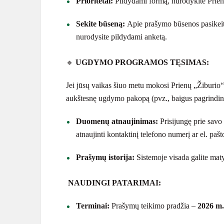
Prioritetai:
Pildydami formą, nurodykite Prien
Sekite būseną:
Apie prašymo būsenos pasikeiti
nurodysite pildydami anketą.
🔹
UGDYMO PROGRAMOS TĘSIMAS:
Jei jūsų vaikas šiuo metu mokosi Prienų „Žiburio“
aukštesnę ugdymo pakopą (pvz., baigus pagrindin
Duomenų atnaujinimas:
Prisijungę prie savo 
atnaujinti kontaktinį telefono numerį ar el. paš
Prašymų istorija:
Sistemoje visada galite matyt
NAUDINGI PATARIMAI:
Terminai:
Prašymų teikimo pradžia ­–
2026 m.