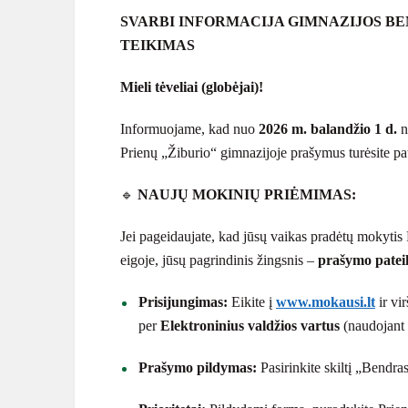
SVARBI INFORMACIJA GIMNAZIJOS B
TEIKIMAS
Mieli tėveliai (globėjai)!
Informuojame, kad nuo
2026 m. balandžio 1 d.
n
Prienų „Žiburio“ gimnazijoje prašymus turėsite pa
🔹
NAUJŲ MOKINIŲ PRIĖMIMAS:
Jei pageidaujate, kad jūsų vaikas pradėtų mokyti
eigoje, jūsų pagrindinis žingsnis –
prašymo patei
Prisijungimas:
Eikite į
www.mokausi.lt
ir vi
per
Elektroninius valdžios vartus
(naudojant 
Prašymo pildymas:
Pasirinkite skiltį „Bendra