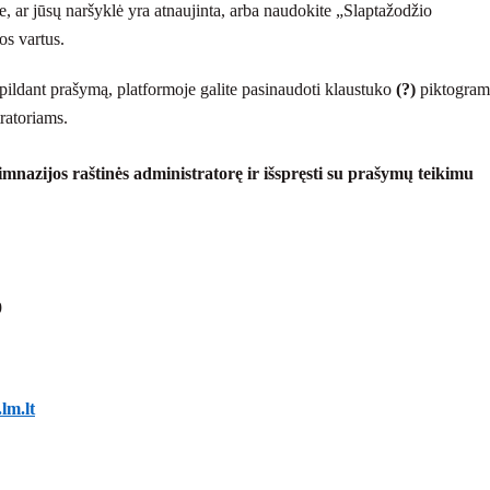
te, ar jūsų naršyklė yra atnaujinta, arba naudokite „Slaptažodžio
os vartus.
ildant prašymą, platformoje galite pasinaudoti klaustuko
(?)
piktogram
tratoriams.
gimnazijos raštinės administratorę ir išspręsti su prašymų teikimu
9
lm.lt