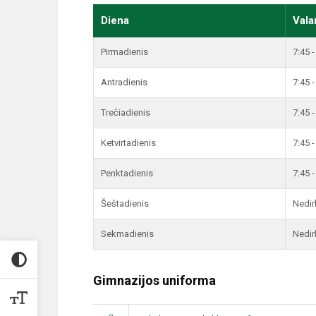
Diena
Vala
Pirmadienis
7:45 -
Antradienis
7:45 -
Trečiadienis
7:45 -
Ketvirtadienis
7:45 -
Penktadienis
7:45 -
Šeštadienis
Nedi
Sekmadienis
Nedi
Gimnazijos uniforma