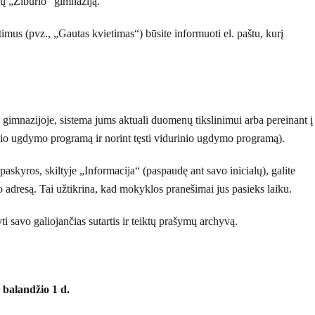
ų „Žiburio“ gimnaziją.
mus (pvz., „Gautas kvietimas“) būsite informuoti el. paštu, kurį
 gimnazijoje, sistema jums aktuali duomenų tikslinimui arba pereinant į
io ugdymo programą ir norint tęsti vidurinio ugdymo programą).
paskyros, skiltyje „Informacija“ (paspaudę ant savo inicialų), galite
to adresą. Tai užtikrina, kad mokyklos pranešimai jus pasieks laiku.
i savo galiojančias sutartis ir teiktų prašymų archyvą.
 balandžio 1 d.