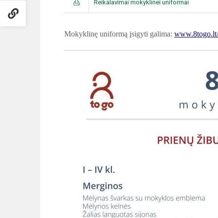
Reikalavimai mokyklinei uniformai
Mokyklinę uniformą įsigyti galima:
www.8togo.lt