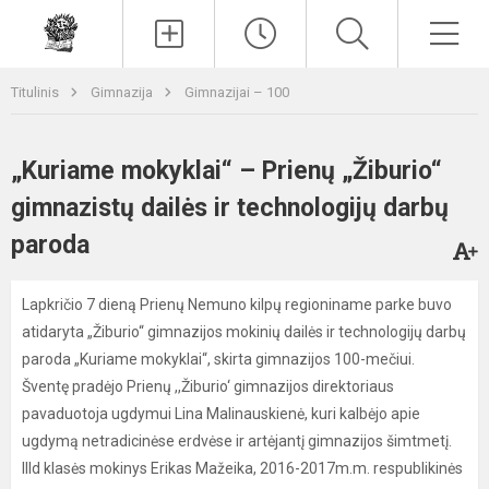
Paieška
Men
Titulinis
Gimnazija
Gimnazijai – 100
„Kuriame mokyklai“ – Prienų „Žiburio“
gimnazistų dailės ir technologijų darbų
paroda
Lapkričio 7 dieną Prienų Nemuno kilpų regioniname parke buvo
atidaryta „Žiburio“ gimnazijos mokinių dailės ir technologijų darbų
paroda „Kuriame mokyklai“, skirta gimnazijos 100-mečiui.
Šventę pradėjo Prienų ,,Žiburio‘ gimnazijos direktoriaus
pavaduotoja ugdymui Lina Malinauskienė, kuri kalbėjo apie
ugdymą netradicinėse erdvėse ir artėjantį gimnazijos šimtmetį.
IIId klasės mokinys Erikas Mažeika, 2016-2017m.m. respublikinės