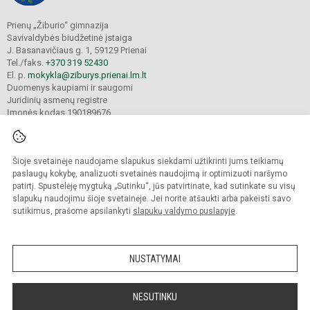
Prienų „Žiburio“ gimnazija
Savivaldybės biudžetinė įstaiga
J. Basanavičiaus g. 1, 59129 Prienai
Tel./faks.
+370 319 52430
El. p.
mokykla@ziburys.prienai.lm.lt
Duomenys kaupiami ir saugomi
Juridinių asmenų registre
Įmonės kodas 190189676
Šioje svetainėje naudojame slapukus siekdami užtikrinti jums teikiamų
© 2023 Prienų "Žiburio" gimnazija. Visos teisės saugomos.
Kopijuoti turinį be raštiško gimnazijos sutikimo griežtai draudžiama.
paslaugų kokybę, analizuoti svetainės naudojimą ir optimizuoti naršymo
patirtį. Spustelėję mygtuką „Sutinku“, jūs patvirtinate, kad sutinkate su visų
Versija neįgaliesiems
Slapukų politika
slapukų naudojimu šioje svetainėje. Jei norite atšaukti arba pakeisti savo
sutikimus, prašome apsilankyti
slapukų valdymo puslapyje
.
Sumanus būdas atnaujinti
mokyklos interneto
svetainę
NUSTATYMAI
NESUTINKU