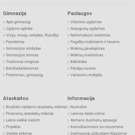
Gimnazija
Paslaugos
Apie gimnaziją
Vidurinis ugdymas
Ugdymo aplinka
Suaugusių ugdymas
Vizija, misija, vertybės, filosofija
Neformalusis švietimas
Pasiekimai
Pagalba mokiniams ir tėvams
Gimnazijos simboliai
Mokinių pavėžėjimas
Gimnazijos himnas
Mokinių maitinimas
Tradiciniai renginiai
Biblioteka
Bendradarbiavimas
Patalpų nuoma
Priėmimas į gimnaziją
Vairavimo mokykla
Ataskaitos
Informacija
Biudžeto vykdymo ataskaitų rinkiniai
Nuorodos
Finansinių ataskaitų rinkiniai
Laisvos darbo vietos
Lėšos veiklai viešinti
Asmens duomenų apsauga
Projektai
Konsultavimasis su visuomene
Viešieji pirkimai
Dažniausiai užduodami klausimai