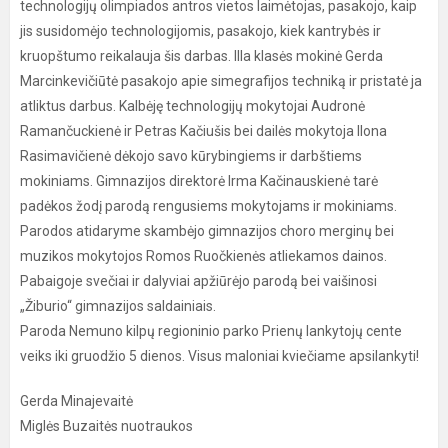
technologijų olimpiados antros vietos laimėtojas, pasakojo, kaip
jis susidomėjo technologijomis, pasakojo, kiek kantrybės ir
kruopštumo reikalauja šis darbas. IIIa klasės mokinė Gerda
Marcinkevičiūtė pasakojo apie simegrafijos techniką ir pristatė ja
atliktus darbus. Kalbėję technologijų mokytojai Audronė
Ramančuckienė ir Petras Kačiušis bei dailės mokytoja Ilona
Rasimavičienė dėkojo savo kūrybingiems ir darbštiems
mokiniams. Gimnazijos direktorė Irma Kačinauskienė tarė
padėkos žodį parodą rengusiems mokytojams ir mokiniams.
Parodos atidaryme skambėjo gimnazijos choro merginų bei
muzikos mokytojos Romos Ruočkienės atliekamos dainos.
Pabaigoje svečiai ir dalyviai apžiūrėjo parodą bei vaišinosi
„Žiburio“ gimnazijos saldainiais.
Paroda Nemuno kilpų regioninio parko Prienų lankytojų cente
veiks iki gruodžio 5 dienos. Visus maloniai kviečiame apsilankyti!
Gerda Minajevaitė
Miglės Buzaitės nuotraukos