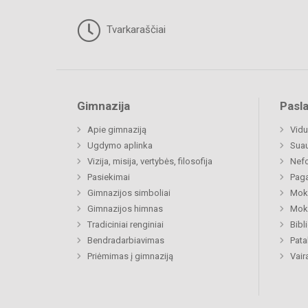
Tvarkaraščiai
Gimnazija
Pasl
Apie gimnaziją
Vidu
Ugdymo aplinka
Sua
Vizija, misija, vertybės, filosofija
Nefo
Pasiekimai
Paga
Gimnazijos simboliai
Moki
Gimnazijos himnas
Moki
Tradiciniai renginiai
Bibl
Bendradarbiavimas
Pat
Priėmimas į gimnaziją
Vair