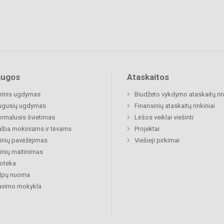
augos
Ataskaitos
rinis ugdymas
Biudžeto vykdymo ataskaitų rin
ugusių ugdymas
Finansinių ataskaitų rinkiniai
rmalusis švietimas
Lėšos veiklai viešinti
lba mokiniams ir tėvams
Projektai
nių pavėžėjimas
Viešieji pirkimai
nių maitinimas
ioteka
alpų nuoma
avimo mokykla