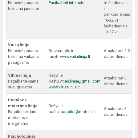
Emocinė parama
Pasikalbėti internetu
trečiadieniais
teikiama jaunimui
ir
penktadieniais
18-22 val.,
šeštadieniais
13-17 val.
Vaikų linija
Emocinė parama
Registruotis ir
Atsako per 2-3
teikiama vaikams ir
rašyti:
www.vaikulinija.lt
darbo dienas
paaugliams
Vilties linija
Rašyti el.
Atsako per 3
Pagalba teikiama
paštu
vlties.linija@gmail.com
darbo dienas
suaugusiems
www.viltieslinija.lt
Pagalbos
moterims linija
Rašyti el.
Atsako per 3
Pagalba teikiama
paštu:
pagalba@moteriai.lt
darbo dienas
moterims ir
merginoms
Psichologinės