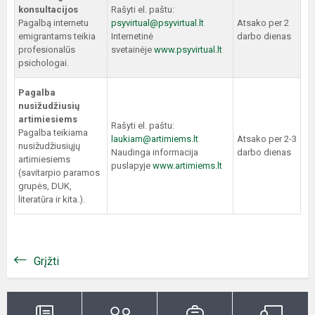
konsultacijos
Rašyti el. paštu:
Pagalbą internetu
psyvirtual@psyvirtual.lt
Atsako per 2
emigrantams teikia
Internetinė
darbo dienas
profesionalūs
svetainėje
www.psyvirtual.lt
psichologai.
Pagalba
nusižudžiusių
artimiesiems
Rašyti el. paštu:
Pagalba teikiama
laukiam@artimiems.lt
Atsako per 2-3
nusižudžiusiųjų
Naudinga informacija
darbo dienas
artimiesiems
puslapyje
www.artimiems.lt
(savitarpio paramos
grupės, DUK,
literatūra ir kita.).
Grįžti