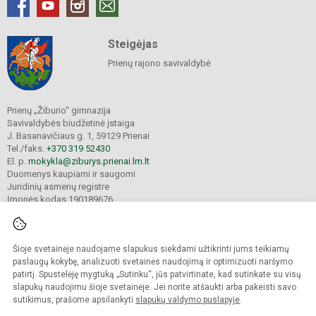
Steigėjas
Prienų rajono savivaldybė
Prienų „Žiburio“ gimnazija
Savivaldybės biudžetinė įstaiga
J. Basanavičiaus g. 1, 59129 Prienai
Tel./faks.
+370 319 52430
El. p.
mokykla@ziburys.prienai.lm.lt
Duomenys kaupiami ir saugomi
Juridinių asmenų registre
Įmonės kodas 190189676
Šioje svetainėje naudojame slapukus siekdami užtikrinti jums teikiamų
© 2023 Prienų "Žiburio" gimnazija. Visos teisės saugomos.
Kopijuoti turinį be raštiško gimnazijos sutikimo griežtai draudžiama.
paslaugų kokybę, analizuoti svetainės naudojimą ir optimizuoti naršymo
patirtį. Spustelėję mygtuką „Sutinku“, jūs patvirtinate, kad sutinkate su visų
Versija neįgaliesiems
Slapukų politika
slapukų naudojimu šioje svetainėje. Jei norite atšaukti arba pakeisti savo
sutikimus, prašome apsilankyti
slapukų valdymo puslapyje
.
Sumanus būdas atnaujinti
mokyklos interneto