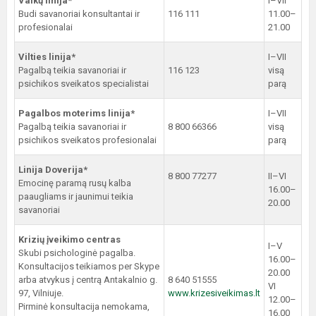
Vaikų linija*
I–VII
Budi savanoriai konsultantai ir
116 111
11.00–
profesionalai
21.00
Vilties linija*
I–VII
Pagalbą teikia savanoriai ir
116 123
visą
psichikos sveikatos specialistai
parą
Pagalbos moterims linija*
I–VII
Pagalbą teikia savanoriai ir
8 800 66366
visą
psichikos sveikatos profesionalai
parą
Linija Doverija*
8 800 77277
II–VI
Emocinę paramą rusų kalba
16.00–
paaugliams ir jaunimui teikia
20.00
savanoriai
Krizių įveikimo centras
I–V
Skubi psichologinė pagalba.
16.00–
Konsultacijos teikiamos per Skype
20.00
arba atvykus į centrą Antakalnio g.
8 640 51555
VI
97, Vilniuje.
www.krizesiveikimas.lt
12.00–
Pirminė konsultacija nemokama,
16.00