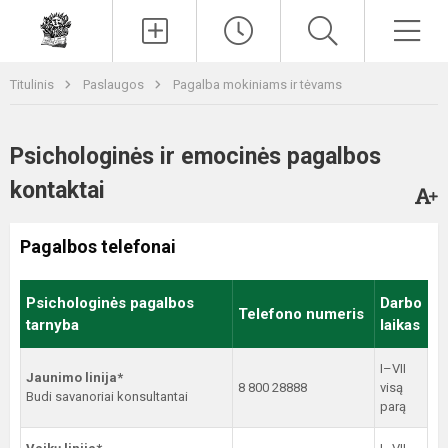
Paieška
Men
Titulinis
Paslaugos
Pagalba mokiniams ir tėvams
Psichologinės ir emocinės pagalbos
kontaktai
Pagalbos telefonai
Psichologinės pagalbos
Darbo
Telefono numeris
tarnyba
laikas
I–VII
Jaunimo linija*
8 800 28888
visą
Budi savanoriai konsultantai
parą