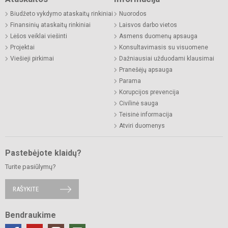
Biudžeto vykdymo ataskaitų rinkiniai
Nuorodos
Finansinių ataskaitų rinkiniai
Laisvos darbo vietos
Lėšos veiklai viešinti
Asmens duomenų apsauga
Projektai
Konsultavimasis su visuomene
Viešieji pirkimai
Dažniausiai užduodami klausimai
Pranešėjų apsauga
Parama
Korupcijos prevencija
Civilinė sauga
Teisinė informacija
Atviri duomenys
Pastebėjote klaidų?
Turite pasiūlymų?
RAŠYKITE
Bendraukime