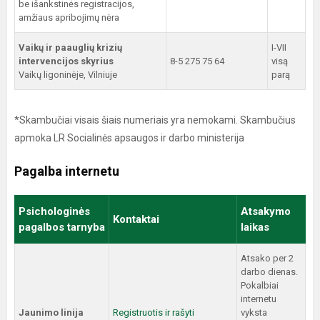
be išankstinės registracijos,
amžiaus apribojimų nėra
Vaikų ir paauglių krizių
I-VII
intervencijos skyrius
8-5 275 75 64
visą
Vaikų ligoninėje, Vilniuje
parą
*Skambučiai visais šiais numeriais yra nemokami. Skambučius
apmoka LR Socialinės apsaugos ir darbo ministerija
Pagalba internetu
Psichologinės
Atsakymo
Kontaktai
pagalbos tarnyba
laikas
Atsako per 2
darbo dienas.
Pokalbiai
internetu
Jaunimo linija
Registruotis ir rašyti
vyksta