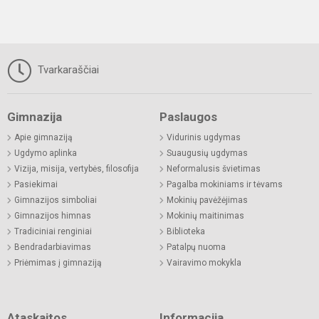
Tvarkaraščiai
Gimnazija
Paslaugos
Apie gimnaziją
Vidurinis ugdymas
Ugdymo aplinka
Suaugusių ugdymas
Vizija, misija, vertybės, filosofija
Neformalusis švietimas
Pasiekimai
Pagalba mokiniams ir tėvams
Gimnazijos simboliai
Mokinių pavėžėjimas
Gimnazijos himnas
Mokinių maitinimas
Tradiciniai renginiai
Biblioteka
Bendradarbiavimas
Patalpų nuoma
Priėmimas į gimnaziją
Vairavimo mokykla
Ataskaitos
Informacija