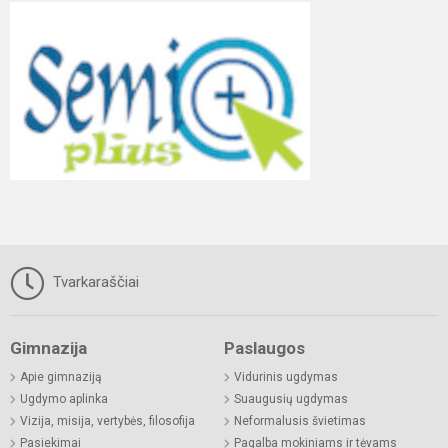
Tvarkaraščiai
Gimnazija
Paslaugos
Apie gimnaziją
Vidurinis ugdymas
Ugdymo aplinka
Suaugusių ugdymas
Vizija, misija, vertybės, filosofija
Neformalusis švietimas
Pasiekimai
Pagalba mokiniams ir tėvams