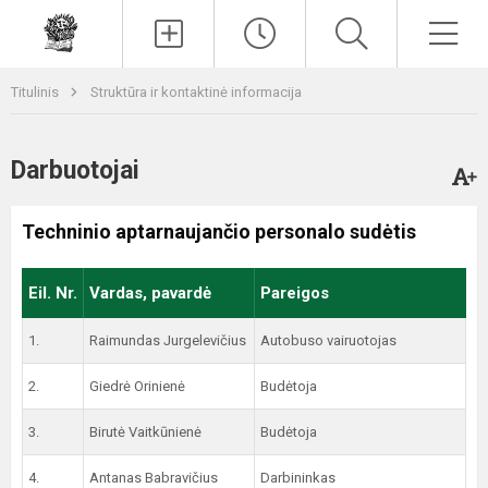
Paieška
Men
Titulinis
Struktūra ir kontaktinė informacija
Darbuotojai
Techninio aptarnaujančio personalo sudėtis
Eil. Nr.
Vardas, pavardė
Pareigos
1.
Raimundas Jurgelevičius
Autobuso vairuotojas
2.
Giedrė Orinienė
Budėtoja
3.
Birutė Vaitkūnienė
Budėtoja
4.
Antanas Babravičius
Darbininkas