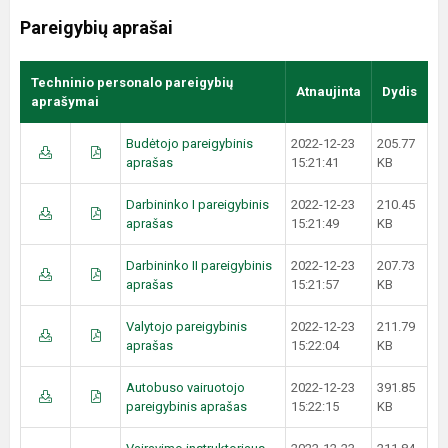
Pareigybių aprašai
Techninio personalo pareigybių
Atnaujinta
Dydis
aprašymai
Budėtojo pareigybinis
2022-12-23
205.77
aprašas
15:21:41
KB
Darbininko I pareigybinis
2022-12-23
210.45
aprašas
15:21:49
KB
Darbininko II pareigybinis
2022-12-23
207.73
aprašas
15:21:57
KB
Valytojo pareigybinis
2022-12-23
211.79
aprašas
15:22:04
KB
Autobuso vairuotojo
2022-12-23
391.85
pareigybinis aprašas
15:22:15
KB