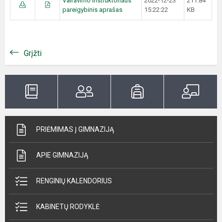
Vairavimo instruktoriaus
2022-12-23
211.84
pareigybinis aprašas
15:22:22
KB
Grįžti
PRIĖMIMAS Į GIMNAZIJĄ
APIE GIMNAZIJĄ
RENGINIŲ KALENDORIUS
KABINETŲ RODYKLĖ