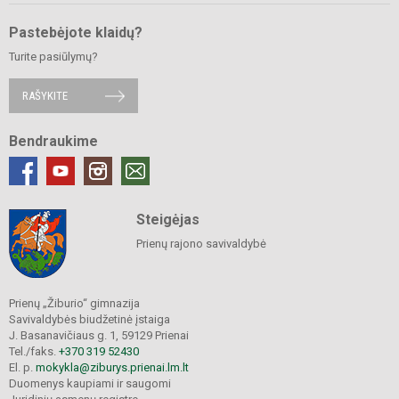
Pastebėjote klaidų?
Turite pasiūlymų?
RAŠYKITE
Bendraukime
Steigėjas
Prienų rajono savivaldybė
Prienų „Žiburio“ gimnazija
Savivaldybės biudžetinė įstaiga
J. Basanavičiaus g. 1, 59129 Prienai
Tel./faks.
+370 319 52430
El. p.
mokykla@ziburys.prienai.lm.lt
Duomenys kaupiami ir saugomi