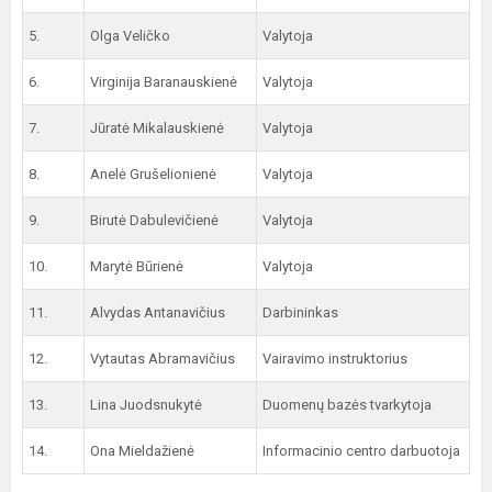
5.
Olga Veličko
Valytoja
6.
Virginija Baranauskienė
Valytoja
7.
Jūratė Mikalauskienė
Valytoja
8.
Anelė Grušelionienė
Valytoja
9.
Birutė Dabulevičienė
Valytoja
10.
Marytė Būrienė
Valytoja
11.
Alvydas Antanavičius
Darbininkas
12.
Vytautas Abramavičius
Vairavimo instruktorius
13.
Lina Juodsnukytė
Duomenų bazės tvarkytoja
14.
Ona Mieldažienė
Informacinio centro darbuotoja