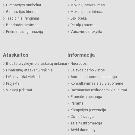
Gimnazijos simboliai
Mokinių pavėžėjimas
Gimnazijos himnas
Mokinių maitinimas
Tradiciniai renginiai
Biblioteka
Bendradarbiavimas
Patalpų nuoma
Priėmimas į gimnaziją
Vairavimo mokykla
Ataskaitos
Informacija
Biudžeto vykdymo ataskaitų rinkiniai
Nuorodos
Finansinių ataskaitų rinkiniai
Laisvos darbo vietos
Lėšos veiklai viešinti
Asmens duomenų apsauga
Projektai
Konsultavimasis su visuomene
Viešieji pirkimai
Dažniausiai užduodami klausimai
Pranešėjų apsauga
Parama
Korupcijos prevencija
Civilinė sauga
Teisinė informacija
Atviri duomenys