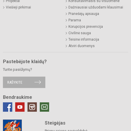
Projektai
Konsultavimasis su visuomene
Viešieji pirkimai
Dažniausiai užduodami klausimai
Pranešėjų apsauga
Parama
Korupcijos prevencija
Civilinė sauga
Teisinė informacija
Atviri duomenys
Pastebėjote klaidų?
Turite pasiūlymų?
RAŠYKITE
Bendraukime
Steigėjas
Prienų rajono savivaldybė