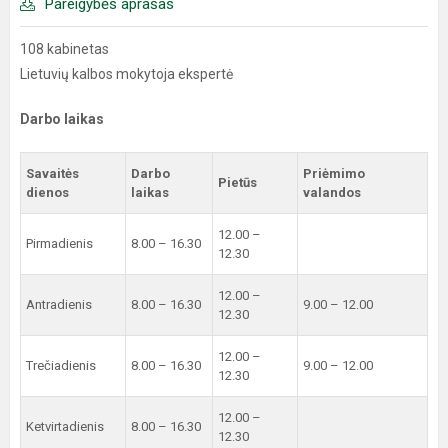
Pareigybės aprašas
108 kabinetas
Lietuvių kalbos mokytoja ekspertė
Darbo laikas
Savaitės
Darbo
Priėmimo
Pietūs
dienos
laikas
valandos
12.00 –
Pirmadienis
8.00 – 16.30
12.30
12.00 –
Antradienis
8.00 – 16.30
9.00 – 12.00
12.30
12.00 –
Trečiadienis
8.00 – 16.30
9.00 – 12.00
12.30
12.00 –
Ketvirtadienis
8.00 – 16.30
12.30