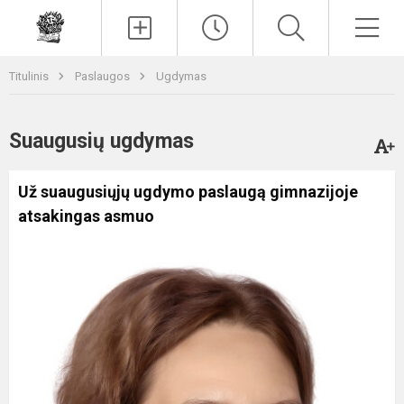
Paieška
Men
Titulinis
Paslaugos
Ugdymas
Suaugusių ugdymas
Už suaugusiųjų ugdymo paslaugą gimnazijoje
atsakingas asmuo