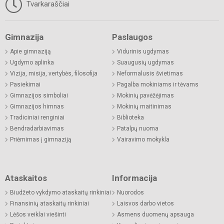
Tvarkaraščiai
Gimnazija
Paslaugos
Apie gimnaziją
Vidurinis ugdymas
Ugdymo aplinka
Suaugusių ugdymas
Vizija, misija, vertybės, filosofija
Neformalusis švietimas
Pasiekimai
Pagalba mokiniams ir tėvams
Gimnazijos simboliai
Mokinių pavėžėjimas
Gimnazijos himnas
Mokinių maitinimas
Tradiciniai renginiai
Biblioteka
Bendradarbiavimas
Patalpų nuoma
Priėmimas į gimnaziją
Vairavimo mokykla
Ataskaitos
Informacija
Biudžeto vykdymo ataskaitų rinkiniai
Nuorodos
Finansinių ataskaitų rinkiniai
Laisvos darbo vietos
Lėšos veiklai viešinti
Asmens duomenų apsauga