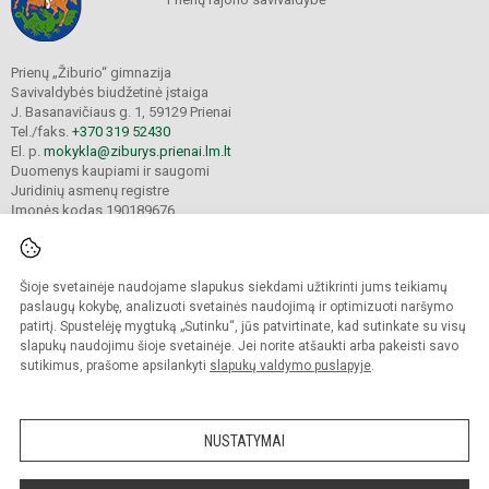
Prienų „Žiburio“ gimnazija
Savivaldybės biudžetinė įstaiga
J. Basanavičiaus g. 1, 59129 Prienai
Tel./faks.
+370 319 52430
El. p.
mokykla@ziburys.prienai.lm.lt
Duomenys kaupiami ir saugomi
Juridinių asmenų registre
Įmonės kodas 190189676
Šioje svetainėje naudojame slapukus siekdami užtikrinti jums teikiamų
© 2023 Prienų "Žiburio" gimnazija. Visos teisės saugomos.
Kopijuoti turinį be raštiško gimnazijos sutikimo griežtai draudžiama.
paslaugų kokybę, analizuoti svetainės naudojimą ir optimizuoti naršymo
patirtį. Spustelėję mygtuką „Sutinku“, jūs patvirtinate, kad sutinkate su visų
Versija neįgaliesiems
Slapukų politika
slapukų naudojimu šioje svetainėje. Jei norite atšaukti arba pakeisti savo
sutikimus, prašome apsilankyti
slapukų valdymo puslapyje
.
Sumanus būdas atnaujinti
mokyklos interneto
svetainę
NUSTATYMAI