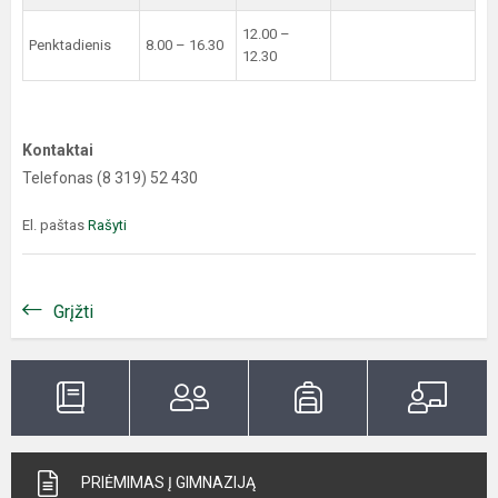
12.00 –
Penktadienis
8.00 – 16.30
12.30
Kontaktai
Telefonas (8 319) 52 430
El. paštas
Rašyti
Grįžti
PRIĖMIMAS Į GIMNAZIJĄ