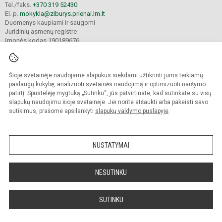
Tel./faks.
+370 319 52430
El. p.
mokykla@ziburys.prienai.lm.lt
Duomenys kaupiami ir saugomi
Juridinių asmenų registre
Įmonės kodas 190189676
Šioje svetainėje naudojame slapukus siekdami užtikrinti jums teikiamų
© 2023 Prienų "Žiburio" gimnazija. Visos teisės saugomos.
Kopijuoti turinį be raštiško gimnazijos sutikimo griežtai draudžiama.
paslaugų kokybę, analizuoti svetainės naudojimą ir optimizuoti naršymo
patirtį. Spustelėję mygtuką „Sutinku“, jūs patvirtinate, kad sutinkate su visų
Versija neįgaliesiems
Slapukų politika
slapukų naudojimu šioje svetainėje. Jei norite atšaukti arba pakeisti savo
sutikimus, prašome apsilankyti
slapukų valdymo puslapyje
.
Sumanus būdas atnaujinti
mokyklos interneto
svetainę
NUSTATYMAI
NESUTINKU
SUTINKU