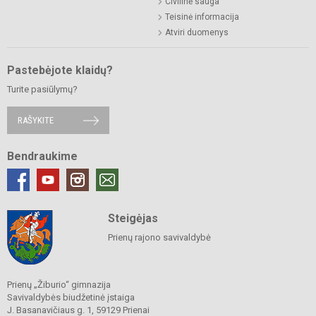
Civilinė sauga
Teisinė informacija
Atviri duomenys
Pastebėjote klaidų?
Turite pasiūlymų?
RAŠYKITE
Bendraukime
Steigėjas
Prienų rajono savivaldybė
Prienų „Žiburio“ gimnazija
Savivaldybės biudžetinė įstaiga
J. Basanavičiaus g. 1, 59129 Prienai