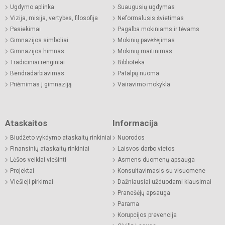
Ugdymo aplinka
Suaugusių ugdymas
Vizija, misija, vertybės, filosofija
Neformalusis švietimas
Pasiekimai
Pagalba mokiniams ir tėvams
Gimnazijos simboliai
Mokinių pavėžėjimas
Gimnazijos himnas
Mokinių maitinimas
Tradiciniai renginiai
Biblioteka
Bendradarbiavimas
Patalpų nuoma
Priėmimas į gimnaziją
Vairavimo mokykla
Ataskaitos
Informacija
Biudžeto vykdymo ataskaitų rinkiniai
Nuorodos
Finansinių ataskaitų rinkiniai
Laisvos darbo vietos
Lėšos veiklai viešinti
Asmens duomenų apsauga
Projektai
Konsultavimasis su visuomene
Viešieji pirkimai
Dažniausiai užduodami klausimai
Pranešėjų apsauga
Parama
Korupcijos prevencija