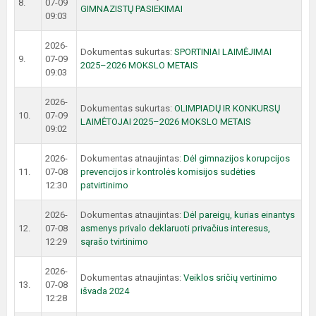
8.
07-09
GIMNAZISTŲ PASIEKIMAI
09:03
2026-
Dokumentas sukurtas:
SPORTINIAI LAIMĖJIMAI
9.
07-09
2025–2026 MOKSLO METAIS
09:03
2026-
Dokumentas sukurtas:
OLIMPIADŲ IR KONKURSŲ
10.
07-09
LAIMĖTOJAI 2025–2026 MOKSLO METAIS
09:02
2026-
Dokumentas atnaujintas:
Dėl gimnazijos korupcijos
11.
07-08
prevencijos ir kontrolės komisijos sudėties
12:30
patvirtinimo
2026-
Dokumentas atnaujintas:
Dėl pareigų, kurias einantys
12.
07-08
asmenys privalo deklaruoti privačius interesus,
12:29
sąrašo tvirtinimo
2026-
Dokumentas atnaujintas:
Veiklos sričių vertinimo
13.
07-08
išvada 2024
12:28