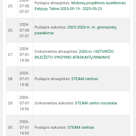
2026-
Puslapis atnaujintas:
Mokinių projektinis susitikimas
25.
07-03
Estijoje, Taline 2025-05-19 - 2025-05-23
07:57
2026-
Puslapis sukurtas:
2025-2026 m. m. gimnazistų
26.
07-03
pasiekimai
07:57
2026-
Dokumentas atnaujintas:
2026 m. I KETVIRČIO
27.
07-01
BIUDŽETO VYKDYMO ATASKAITŲ RINKINYS
14:50
2026-
28.
07-01
Puslapis atnaujintas:
STEAM centras
14:42
2026-
29.
07-01
Dokumentas sukurtas:
STEAM centro nuostatai
14:36
2026-
30.
07-01
Puslapis sukurtas:
STEAM centras
14:30