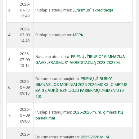
2026-
3.
07-13
Puslapis atnaujintas:
„Erasmus“ akreditacija
12:49
2026-
4.
07-09
Puslapis atnaujintas:
MEPA
14:48
2026-
Naujiena atnaujinta:
PRIENŲ „ŽIBURIO“ GIMNAZIJA
5.
07-09
GAVO „ERASMUS“ AKREDITACIJĄ 2023-2027 M.
13:14
Dokumentas atnaujintas:
PRIENŲ „ŽIBURIO“
2026-
GIMNAZIJOS MOKINIAI 2025-2026 MOKSLO METUS
6.
07-09
BAIGĘ AUKŠTESNIUOJU PASIEKIMŲ LYGMENIU (9-
09:15
10)
2026-
Puslapis atnaujintas:
2025-2026 m. m. gimnazistų
7.
07-09
pasiekimai
09:08
2026-
Dokumentas atnaujintas:
2025-2026 M. M.