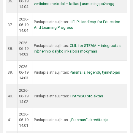
36.
06-19
vertinimo metodai – kelias į asmeninę pažangą
14:04
2026-
Puslapis atnaujintas:
HELP Handicap for Education
37.
06-19
And Learning Progress
14:04
2026-
Puslapis atnaujintas:
CLIL for STEAM – integruotas
38.
06-19
inžinerinio dalyko ir kalbos mokymas
14:03
2026-
39.
06-19
Puslapis atnaujintas:
Parsifalis, legendų tyrinėtojas
14:03
2026-
40.
06-19
Puslapis atnaujintas:
TirAmISU projektas
14:02
2026-
41.
06-19
Puslapis atnaujintas:
„Erasmus“ akreditacija
14:01