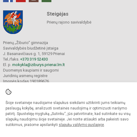
Steigėjas
Prienų rajono savivaldybė
Prienų „Žiburio“ gimnazija
Savivaldybės biudžetinė įstaiga
J. Basanavičiaus g. 1, 59129 Prienai
Tel./faks.
+370 319 52430
El. p.
mokykla@ziburys.prienai.lm.lt
Duomenys kaupiami ir saugomi
Juridinių asmenų registre
Įmonės kodas 190189676
Šioje svetainėje naudojame slapukus siekdami užtikrinti jums teikiamų
© 2023 Prienų "Žiburio" gimnazija. Visos teisės saugomos.
Kopijuoti turinį be raštiško gimnazijos sutikimo griežtai draudžiama.
paslaugų kokybę, analizuoti svetainės naudojimą ir optimizuoti naršymo
patirtį. Spustelėję mygtuką „Sutinku“, jūs patvirtinate, kad sutinkate su visų
Versija neįgaliesiems
Slapukų politika
slapukų naudojimu šioje svetainėje. Jei norite atšaukti arba pakeisti savo
sutikimus, prašome apsilankyti
slapukų valdymo puslapyje
.
Sumanus būdas atnaujinti
mokyklos interneto
svetainę