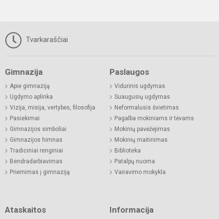
Tvarkaraščiai
Gimnazija
Paslaugos
Apie gimnaziją
Vidurinis ugdymas
Ugdymo aplinka
Suaugusių ugdymas
Vizija, misija, vertybės, filosofija
Neformalusis švietimas
Pasiekimai
Pagalba mokiniams ir tėvams
Gimnazijos simboliai
Mokinių pavėžėjimas
Gimnazijos himnas
Mokinių maitinimas
Tradiciniai renginiai
Biblioteka
Bendradarbiavimas
Patalpų nuoma
Priėmimas į gimnaziją
Vairavimo mokykla
Ataskaitos
Informacija