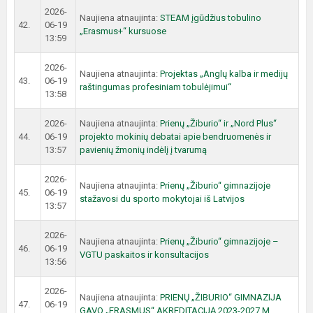
2026-
Naujiena atnaujinta:
STEAM įgūdžius tobulino
42.
06-19
„Erasmus+“ kursuose
13:59
2026-
Naujiena atnaujinta:
Projektas „Anglų kalba ir medijų
43.
06-19
raštingumas profesiniam tobulėjimui“
13:58
2026-
Naujiena atnaujinta:
Prienų „Žiburio“ ir „Nord Plus“
44.
06-19
projekto mokinių debatai apie bendruomenės ir
13:57
pavienių žmonių indėlį į tvarumą
2026-
Naujiena atnaujinta:
Prienų „Žiburio“ gimnazijoje
45.
06-19
stažavosi du sporto mokytojai iš Latvijos
13:57
2026-
Naujiena atnaujinta:
Prienų „Žiburio“ gimnazijoje –
46.
06-19
VGTU paskaitos ir konsultacijos
13:56
2026-
Naujiena atnaujinta:
PRIENŲ „ŽIBURIO“ GIMNAZIJA
47.
06-19
GAVO „ERASMUS“ AKREDITACIJĄ 2023-2027 M.