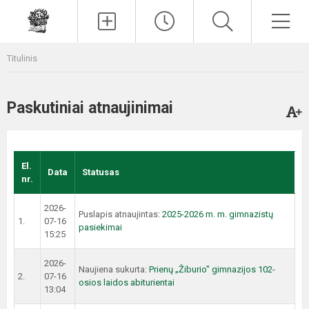
Paieška
Men
Titulinis
Paskutiniai atnaujinimai
El.
Data
Statusas
nr.
2026-
Puslapis atnaujintas:
2025-2026 m. m. gimnazistų
1.
07-16
pasiekimai
15:25
2026-
Naujiena sukurta:
Prienų „Žiburio" gimnazijos 102-
2.
07-16
osios laidos abiturientai
13:04