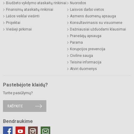
Biudžeto vykdymo ataskaitų rinkiniai
Nuorodos
Finansinių ataskaitų rinkiniai
Laisvos darbo vietos
Lėšos veiklai viešinti
Asmens duomenų apsauga
Projektai
Konsultavimasis su visuomene
Viešieji pirkimai
Dažniausiai užduodami klausimai
Pranešėjų apsauga
Parama
Korupcijos prevencija
Civilinė sauga
Teisinė informacija
Atviri duomenys
Pastebėjote klaidų?
Turite pasiūlymų?
RAŠYKITE
Bendraukime