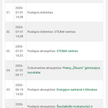
2026-
31.
07-01
Puslapis išstrintas: .
14:28
2026-
32.
07-01
Puslapis išstrintas: STEAM centras
14:28
2026-
33.
07-01
Puslapis atnaujintas:
STEAM centras
14:25
2026-
Dokumentas atnaujintas:
Prienų „Žiburio“ gimnazijos
34.
07-01
nuostatai
09:17
2026-
35.
06-19
Puslapis atnaujintas:
Energijos santarvė ir klimatas
14:05
2026-
Puslapis atnaujintas:
Šiuolaikiški mokymo(si) ir