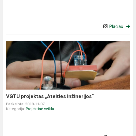
Plačiau
VGTU
projektas
„Ateities
inžinerijos“
VGTU projektas „Ateities inžinerijos“
Paskelbta: 2018-11-07
Kategorija:
Projektinė veikla