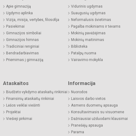
Apie gimnaziją
Vidurinis ugdymas
Ugdymo aplinka
Suaugusių ugdymas
Vizija, misija, vertybės, filosofija
Neformalusis švietimas
Pasiekimai
Pagalba mokiniams ir tėvams
Gimnazijos simboliai
Mokinių pavėžėjimas
Gimnazijos himnas
Mokinių maitinimas
Tradiciniai renginiai
Biblioteka
Bendradarbiavimas
Patalpų nuoma
Priėmimas į gimnaziją
Vairavimo mokykla
Ataskaitos
Informacija
Biudžeto vykdymo ataskaitų rinkiniai
Nuorodos
Finansinių ataskaitų rinkiniai
Laisvos darbo vietos
Lėšos veiklai viešinti
Asmens duomenų apsauga
Projektai
Konsultavimasis su visuomene
Viešieji pirkimai
Dažniausiai užduodami klausimai
Pranešėjų apsauga
Parama