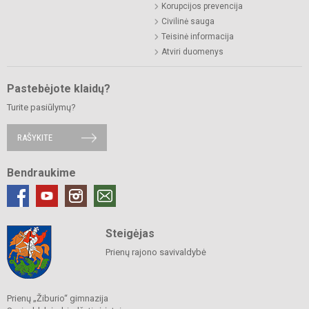
Korupcijos prevencija
Civilinė sauga
Teisinė informacija
Atviri duomenys
Pastebėjote klaidų?
Turite pasiūlymų?
RAŠYKITE
Bendraukime
Steigėjas
Prienų rajono savivaldybė
Prienų „Žiburio“ gimnazija