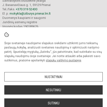
Savivaldybės biudžetinė įstaiga
J. Basanavičiaus g. 1, 59129 Prienai
Tel./faks.
+370 319 52430
El. p.
mokykla@ziburys.prienai.lm.lt
Duomenys kaupiami ir saugomi
Juridinių asmenų registre
Įmonės kodas 190189676
Šioje svetainėje naudojame slapukus siekdami užtikrinti jums teikiamų
© 2023 Prienų "Žiburio" gimnazija. Visos teisės saugomos.
Kopijuoti turinį be raštiško gimnazijos sutikimo griežtai draudžiama.
paslaugų kokybę, analizuoti svetainės naudojimą ir optimizuoti naršymo
patirtį. Spustelėję mygtuką „Sutinku“, jūs patvirtinate, kad sutinkate su visų
Versija neįgaliesiems
Slapukų politika
slapukų naudojimu šioje svetainėje. Jei norite atšaukti arba pakeisti savo
sutikimus, prašome apsilankyti
slapukų valdymo puslapyje
.
Sumanus būdas atnaujinti
mokyklos interneto
svetainę
NUSTATYMAI
NESUTINKU
SUTINKU