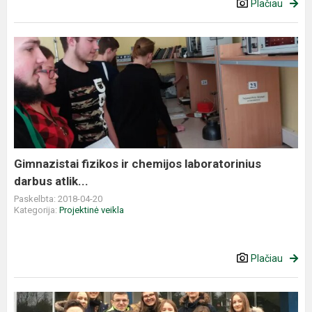
Plačiau
Gimnazistai
fizikos
ir
chemijos
laboratorinius
darbus
atlik...
Gimnazistai fizikos ir chemijos laboratorinius
darbus atlik...
Paskelbta: 2018-04-20
Kategorija:
Projektinė veikla
Plačiau
„Žiburio“