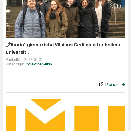
gimnazistai
Vilniaus
Gedimino
technikos
universit...
„Žiburio“ gimnazistai Vilniaus Gedimino technikos
universit...
Paskelbta: 2018-02-01
Kategorija:
Projektinė veikla
Plačiau
Lietuvos
čempionatas
„Makaronų
tiltai
2018“