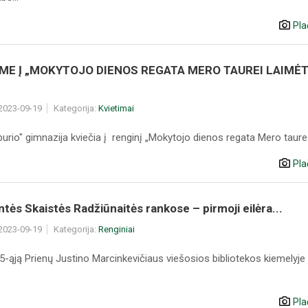
Pla
AME Į „MOKYTOJO DIENOS REGATA MERO TAUREI LAIMĖT
 2023-09-19
Kategorija:
Kvietimai
burio" gimnazija kviečia į renginį „Mokytojo dienos regata Mero taure.
Pla
ntės Skaistės Radžiūnaitės rankose – pirmoji eilėra...
 2023-09-19
Kategorija:
Renginiai
5-ąją Prienų Justino Marcinkevičiaus viešosios bibliotekos kiemelyje
Pla