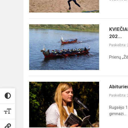
KVIEČIAME
KVIEČI
Į
202...
„MOKYTOJO
Paskelbta:
DIENOS
REGATA
Prienų „Ži
MERO
TAUREI
LAIMĖTI
202...
Abiturientės
Abiturie
Skaistės
Paskelbta:
Radžiūnaitės
rankose
Rugsėjo 1
–
gimnazi...
pirmoji
eilėra...