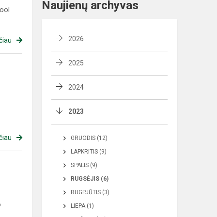
Naujienų archyvas
ool
2026
čiau
2025
2024
2023
čiau
GRUODIS (12)
LAPKRITIS (9)
SPALIS (9)
RUGSĖJIS (6)
RUGPJŪTIS (3)
o
LIEPA (1)