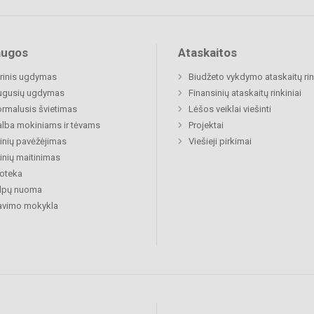
augos
Ataskaitos
rinis ugdymas
Biudžeto vykdymo ataskaitų rin
ugusių ugdymas
Finansinių ataskaitų rinkiniai
rmalusis švietimas
Lėšos veiklai viešinti
lba mokiniams ir tėvams
Projektai
nių pavėžėjimas
Viešieji pirkimai
nių maitinimas
ioteka
alpų nuoma
avimo mokykla