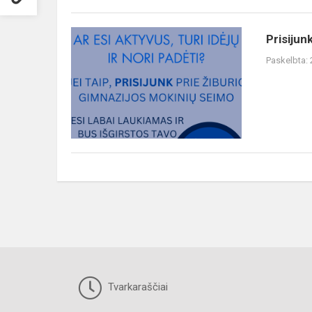
Prisijunk
Prisijun
prie
Paskelbta:
GMS
Tvarkaraščiai