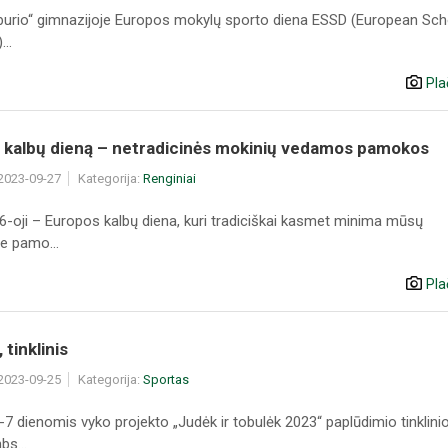
iburio“ gimnazijoje Europos mokylų sporto diena ESSD (European Sch
..
Pla
 kalbų dieną – netradicinės mokinių vedamos pamokos
 2023-09-27
Kategorija:
Renginiai
6-oji – Europos kalbų diena, kuri tradiciškai kasmet minima mūsų
e pamo...
Pla
, tinklinis
 2023-09-25
Kategorija:
Sportas
7 dienomis vyko projekto „Judėk ir tobulėk 2023“ paplūdimio tinklini
s...