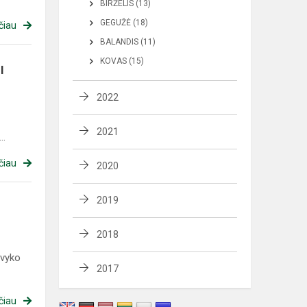
BIRŽELIS (13)
GEGUŽĖ (18)
čiau
BALANDIS (11)
KOVAS (15)
I
2022
2021
..
čiau
2020
2019
2018
 vyko
2017
čiau