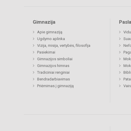
Gimnazija
Pasl
Apie gimnaziją
Vidu
Ugdymo aplinka
Sua
Vizija, misija, vertybės, filosofija
Nefo
Pasiekimai
Paga
Gimnazijos simboliai
Moki
Gimnazijos himnas
Moki
Tradiciniai renginiai
Bibl
Bendradarbiavimas
Pat
Priėmimas į gimnaziją
Vair