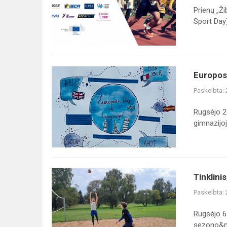
diena
Prienų „Ž
Sport Day).
Europos
Europos
kalbų
Paskelbta:
dieną
–
Rugsėjo 2
netradicinės
gimnazijoj
mokinių
vedamos
pamokos
Tinklinis,
Tinklinis
tinklinis
Paskelbta:
Rugsėjo 6-
sezono&nb