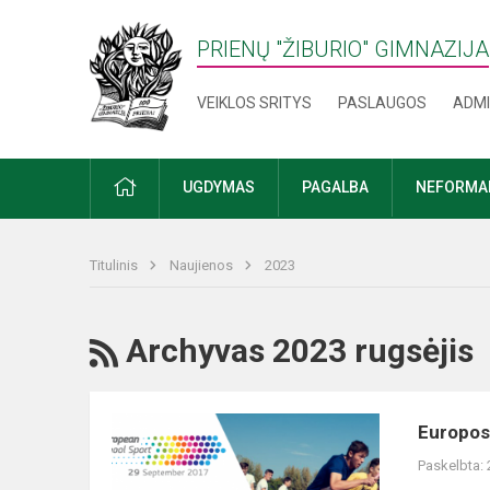
PRIENŲ "ŽIBURIO" GIMNAZIJA
VEIKLOS SRITYS
PASLAUGOS
ADMI
PRADŽIA
UGDYMAS
PAGALBA
NEFORMAL
Titulinis
Naujienos
2023
RSS
Archyvas 2023 rugsėjis
Europos
Europos
mokylų
Paskelbta:
sporto