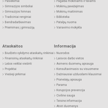
Pasiekimai
Pagalba mokiniams ir tėvams
Gimnazijos simboliai
Mokinių pavėžėjimas
Gimnazijos himnas
Mokinių maitinimas
Tradiciniai renginiai
Biblioteka
Bendradarbiavimas
Patalpų nuoma
Priėmimas į gimnaziją
Vairavimo mokykla
Ataskaitos
Informacija
Biudžeto vykdymo ataskaitų rinkiniai
Nuorodos
Finansinių ataskaitų rinkiniai
Laisvos darbo vietos
Lėšos veiklai viešinti
Asmens duomenų apsauga
Projektai
Konsultavimasis su visuomene
Viešieji pirkimai
Dažniausiai užduodami klausimai
Pranešėjų apsauga
Parama
Korupcijos prevencija
Civilinė sauga
Teisinė informacija
Atviri duomenys