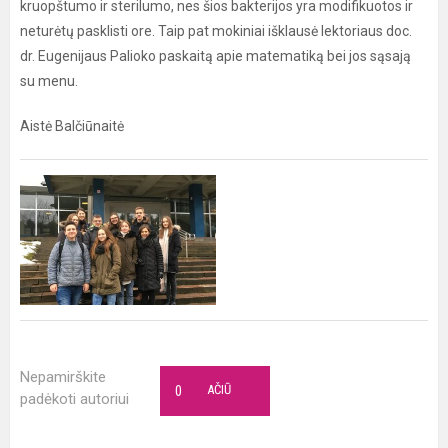
kruopštumo ir sterilumo, nes šios bakterijos yra modifikuotos ir
neturėtų pasklisti ore. Taip pat mokiniai išklausė lektoriaus doc.
dr. Eugenijaus Palioko paskaitą apie matematiką bei jos sąsają
su menu.
Aistė Balčiūnaitė
Nepamirškite
0
AČIŪ
padėkoti autoriui