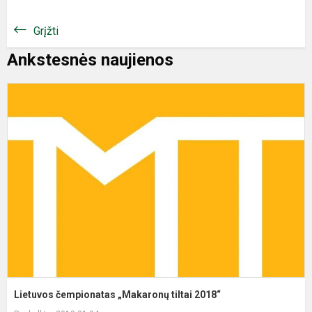
Grįžti
Ankstesnės naujienos
L
č
„
ti
2
Lietuvos čempionatas „Makaronų tiltai 2018“