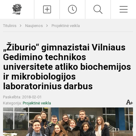
Paieška
Men
Titulinis
Naujienos
Projektinė veikla
„Žiburio“ gimnazistai Vilniaus
Gedimino technikos
universitete atliko biochemijos
ir mikrobiologijos
laboratorinius darbus
Paskelbta: 2018-02-01
Kategorija:
Projektinė veikla