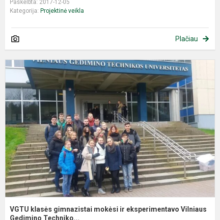
Paskelbta: 2017-12-05
Kategorija:
Projektinė veikla
Plačiau
V
k
g
m
ir
e
V
G.
VGTU klasės gimnazistai mokėsi ir eksperimentavo Vilniaus
Gedimino Techniko...