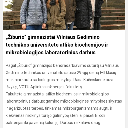
„Žiburio“ gimnazistai Vilniaus Gedimino
technikos universitete atliko biochemijos ir
mikrobiologijos laboratorinius darbus
Pagal „Žiburio“ gimnazijos bendradarbiavimo sutartį su Vilniaus
Gedimino technikos universitetu sausio 29-ąją dieną I–II klasių
mokiniai kautu su biologijos mokytoja Rasa Kučinskiene buvo
išvykę į VGTU Aplinkos inžinerijos fakultetą.
Fakultete gimnazistai atliko biochemijos ir mikrobiologijos
laboratorinius darbus: gamino mikrobiologines mitybines skystas
ir agarizuotas terpes, tinkamas mikroorganizmams augti, ir
kiekvienas mokinys turėjo galimybę steriliai pasėti E. coli
bakterijas iki pavienių kolonijų. Darbas reikalavo daug