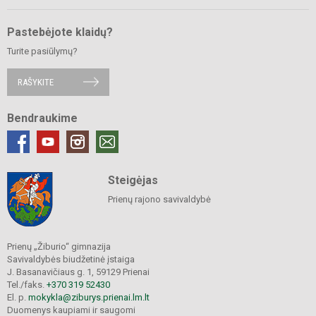
Pastebėjote klaidų?
Turite pasiūlymų?
RAŠYKITE
Bendraukime
Steigėjas
Prienų rajono savivaldybė
Prienų „Žiburio“ gimnazija
Savivaldybės biudžetinė įstaiga
J. Basanavičiaus g. 1, 59129 Prienai
Tel./faks.
+370 319 52430
El. p.
mokykla@ziburys.prienai.lm.lt
Duomenys kaupiami ir saugomi