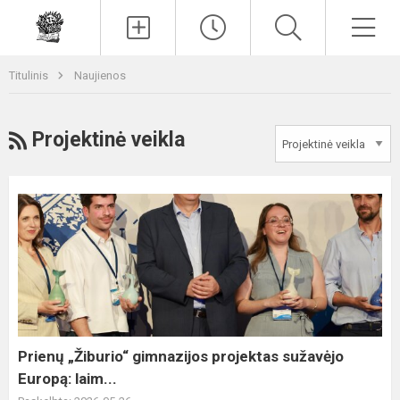
Paieška
Men
Titulinis
Naujienos
RSS
Projektinė veikla
Prienų
„Žiburio“
gimnazijos
projektas
sužavėjo
Europą:
laim...
Prienų „Žiburio“ gimnazijos projektas sužavėjo
Europą: laim...