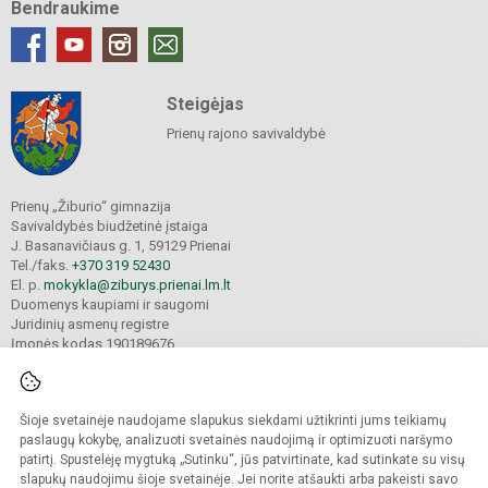
Bendraukime
Steigėjas
Prienų rajono savivaldybė
Prienų „Žiburio“ gimnazija
Savivaldybės biudžetinė įstaiga
J. Basanavičiaus g. 1, 59129 Prienai
Tel./faks.
+370 319 52430
El. p.
mokykla@ziburys.prienai.lm.lt
Duomenys kaupiami ir saugomi
Juridinių asmenų registre
Įmonės kodas 190189676
Šioje svetainėje naudojame slapukus siekdami užtikrinti jums teikiamų
© 2023 Prienų "Žiburio" gimnazija. Visos teisės saugomos.
Kopijuoti turinį be raštiško gimnazijos sutikimo griežtai draudžiama.
paslaugų kokybę, analizuoti svetainės naudojimą ir optimizuoti naršymo
patirtį. Spustelėję mygtuką „Sutinku“, jūs patvirtinate, kad sutinkate su visų
Versija neįgaliesiems
Slapukų politika
slapukų naudojimu šioje svetainėje. Jei norite atšaukti arba pakeisti savo