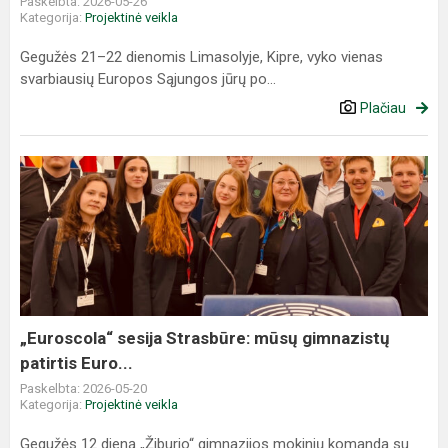
Paskelbta: 2026-05-26
Kategorija:
Projektinė veikla
Gegužės 21–22 dienomis Limasolyje, Kipre, vyko vienas
svarbiausių Europos Sąjungos jūrų po...
Plačiau
„Euroscola“
sesija
Strasbūre:
mūsų
gimnazistų
patirtis
Euro...
„Euroscola“ sesija Strasbūre: mūsų gimnazistų
patirtis Euro...
Paskelbta: 2026-05-20
Kategorija:
Projektinė veikla
Gegužės 12 dieną „Žiburio“ gimnazijos mokinių komanda su