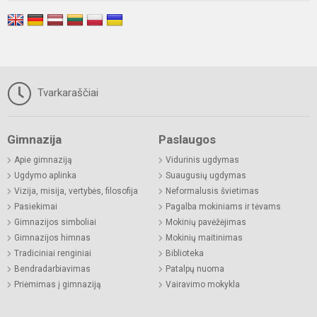
Tvarkaraščiai
Gimnazija
Paslaugos
Apie gimnaziją
Vidurinis ugdymas
Ugdymo aplinka
Suaugusių ugdymas
Vizija, misija, vertybės, filosofija
Neformalusis švietimas
Pasiekimai
Pagalba mokiniams ir tėvams
Gimnazijos simboliai
Mokinių pavėžėjimas
Gimnazijos himnas
Mokinių maitinimas
Tradiciniai renginiai
Biblioteka
Bendradarbiavimas
Patalpų nuoma
Priėmimas į gimnaziją
Vairavimo mokykla