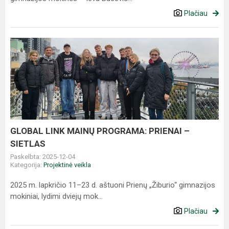
Plačiau
GLOBAL
LINK
MAINŲ
PROGRAMA:
PRIENAI
–
SIETLAS
GLOBAL LINK MAINŲ PROGRAMA: PRIENAI –
SIETLAS
Paskelbta: 2025-12-04
Kategorija:
Projektinė veikla
2025 m. lapkričio 11–23 d. aštuoni Prienų „Žiburio“ gimnazijos
mokiniai, lydimi dviejų mok...
Plačiau