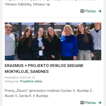
Vilniaus Salininkų, Vilniaus raj....
Plačiau
ERASMUS
+
PROJEKTO
VEIKLOS
SKEIANE
MOKYKLOJE,
SANDNES
ERASMUS + PROJEKTO VEIKLOS SKEIANE
MOKYKLOJE, SANDNES
Paskelbta: 2026-05-15
Kategorija:
Projektinė veikla
Prienų „Žiburio“ gimnazijos mokiniai Gustas V., Austėja Z.,
Austė V., Gerda K. ir Austėja...
Plačiau