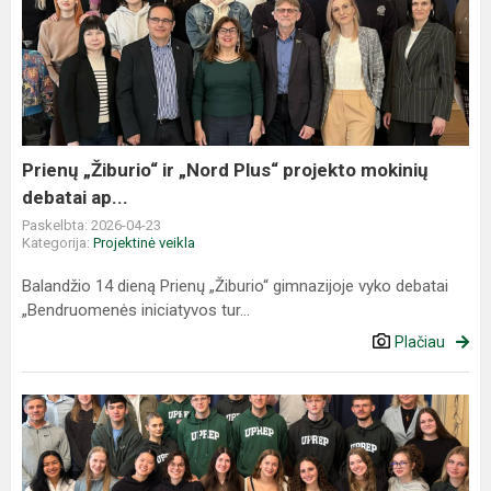
„Žiburio“
ir
„Nord
Plus“
projekto
mokinių
debatai
Prienų „Žiburio“ ir „Nord Plus“ projekto mokinių
ap...
debatai ap...
Paskelbta: 2026-04-23
Kategorija:
Projektinė veikla
Balandžio 14 dieną Prienų „Žiburio“ gimnazijoje vyko debatai
„Bendruomenės iniciatyvos tur...
Plačiau
Tarptautinis
bendradarbiavimas
su
„University