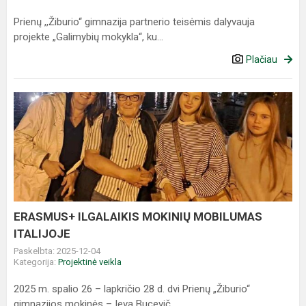
Prienų ,,Žiburio‘‘ gimnazija partnerio teisėmis dalyvauja
projekte „Galimybių mokykla“, ku...
Plačiau
ERASMUS+
ILGALAIKIS
MOKINIŲ
MOBILUMAS
ITALIJOJE
ERASMUS+ ILGALAIKIS MOKINIŲ MOBILUMAS
ITALIJOJE
Paskelbta: 2025-12-04
Kategorija:
Projektinė veikla
2025 m. spalio 26 – lapkričio 28 d. dvi Prienų „Žiburio“
gimnazijos mokinės – Ieva Bucevič...