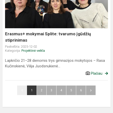
Splite:
tvarumo
įgūdžių
stiprinimas
Erasmus+ mokymai Splite: tvarumo įgūdžių
stiprinimas
Paskelbta: 2025-12-02
Kategorija:
Projektinė veikla
Lapkričio 21–28 dienomis trys gimnazijos mokytojos – Rasa
Kučinskienė, Vilija Juodsnukienė...
Plačiau
1
2
3
4
5
6