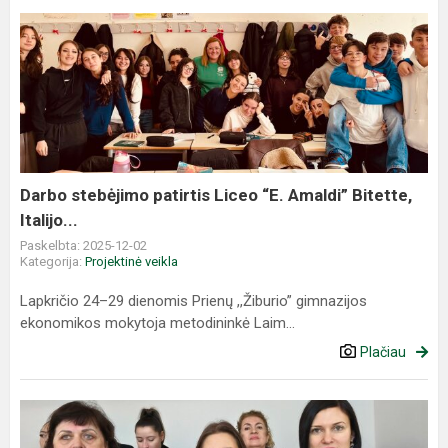
Darbo
stebėjimo
patirtis
Liceo
“E.
Amaldi”
Bitette,
Italijo...
Darbo stebėjimo patirtis Liceo “E. Amaldi” Bitette,
Italijo...
Paskelbta: 2025-12-02
Kategorija:
Projektinė veikla
Lapkričio 24–29 dienomis Prienų ,,Žiburio” gimnazijos
ekonomikos mokytoja metodininkė Laim...
Plačiau
Erasmus+
mokymai