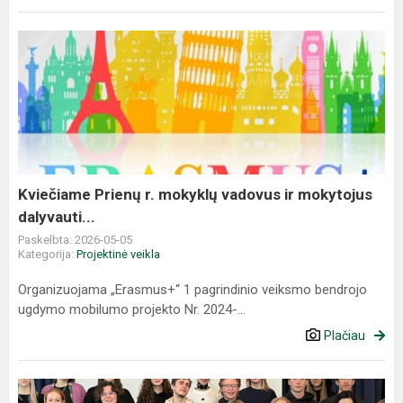
Kviečiame
Prienų
r.
mokyklų
vadovus
ir
mokytojus
dalyvauti...
Kviečiame Prienų r. mokyklų vadovus ir mokytojus
dalyvauti...
Paskelbta: 2026-05-05
Kategorija:
Projektinė veikla
Organizuojama „Erasmus+“ 1 pagrindinio veiksmo bendrojo
ugdymo mobilumo projekto Nr. 2024-...
Plačiau
Prienų