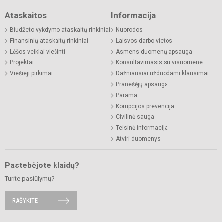
Ataskaitos
Informacija
Biudžeto vykdymo ataskaitų rinkiniai
Nuorodos
Finansinių ataskaitų rinkiniai
Laisvos darbo vietos
Lėšos veiklai viešinti
Asmens duomenų apsauga
Projektai
Konsultavimasis su visuomene
Viešieji pirkimai
Dažniausiai užduodami klausimai
Pranešėjų apsauga
Parama
Korupcijos prevencija
Civilinė sauga
Teisinė informacija
Atviri duomenys
Pastebėjote klaidų?
Turite pasiūlymų?
RAŠYKITE