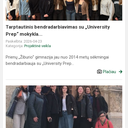
Prep“
mokykla...
Tarptautinis bendradarbiavimas su „University
Prep“ mokykla...
Paskelbta: 2026-04-23
Kategorija:
Projektinė veikla
Prienų „Žiburio“ gimnazija jau nuo 2014 metų sėkmingai
bendradarbiauja su „University Prep...
Plačiau
„Erasmus+“
akreditacijos
projektas
Italijoje
tęsiasi