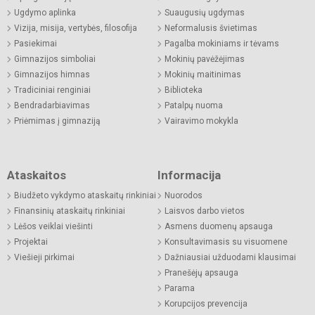
Ugdymo aplinka
Suaugusių ugdymas
Vizija, misija, vertybės, filosofija
Neformalusis švietimas
Pasiekimai
Pagalba mokiniams ir tėvams
Gimnazijos simboliai
Mokinių pavėžėjimas
Gimnazijos himnas
Mokinių maitinimas
Tradiciniai renginiai
Biblioteka
Bendradarbiavimas
Patalpų nuoma
Priėmimas į gimnaziją
Vairavimo mokykla
Ataskaitos
Informacija
Biudžeto vykdymo ataskaitų rinkiniai
Nuorodos
Finansinių ataskaitų rinkiniai
Laisvos darbo vietos
Lėšos veiklai viešinti
Asmens duomenų apsauga
Projektai
Konsultavimasis su visuomene
Viešieji pirkimai
Dažniausiai užduodami klausimai
Pranešėjų apsauga
Parama
Korupcijos prevencija