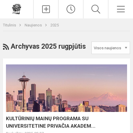
Paieška
Men
Titulinis
Naujienos
2025
RSS
Archyvas 2025 rugpjūtis
KULTŪRINIŲ
MAINŲ
PROGRAMA
SU
UNIVERSITETINE
PRIVAČIA
AKADEM...
KULTŪRINIŲ MAINŲ PROGRAMA SU
UNIVERSITETINE PRIVAČIA AKADEM...