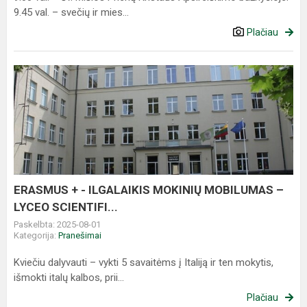
9.45 val. – svečių ir mies...
Plačiau
ERASMUS
+
-
ILGALAIKIS
MOKINIŲ
MOBILUMAS
–
LYCEO
ERASMUS + - ILGALAIKIS MOKINIŲ MOBILUMAS –
SCIENTIFI...
LYCEO SCIENTIFI...
Paskelbta: 2025-08-01
Kategorija:
Pranešimai
Kviečiu dalyvauti – vykti 5 savaitėms į Italiją ir ten mokytis,
išmokti italų kalbos, prii...
Plačiau