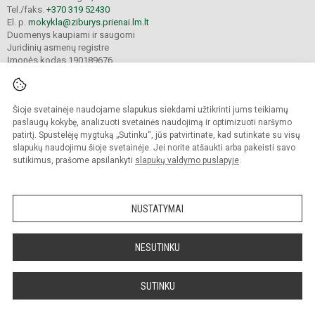
Tel./faks.
+370 319 52430
El. p.
mokykla@ziburys.prienai.lm.lt
Duomenys kaupiami ir saugomi
Juridinių asmenų registre
Įmonės kodas 190189676
Šioje svetainėje naudojame slapukus siekdami užtikrinti jums teikiamų
© 2023 Prienų "Žiburio" gimnazija. Visos teisės saugomos.
Kopijuoti turinį be raštiško gimnazijos sutikimo griežtai draudžiama.
paslaugų kokybę, analizuoti svetainės naudojimą ir optimizuoti naršymo
patirtį. Spustelėję mygtuką „Sutinku“, jūs patvirtinate, kad sutinkate su visų
Versija neįgaliesiems
Slapukų politika
slapukų naudojimu šioje svetainėje. Jei norite atšaukti arba pakeisti savo
sutikimus, prašome apsilankyti
slapukų valdymo puslapyje
.
Sumanus būdas atnaujinti
mokyklos interneto
svetainę
NUSTATYMAI
NESUTINKU
SUTINKU