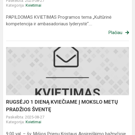
Paskelbta: 2025-08-27
Kategorija:
Kvietimai
PAPILDOMAS KVIETIMAS Programos tema „Kultūrinė
kompetencija ir ambasadoriaus lyderystė“....
Plačiau
RUGSĖJO
1
DIENĄ
KVIEČIAME
Į
MOKSLO
METŲ
PRADŽIOS
RUGSĖJO 1 DIENĄ KVIEČIAME Į MOKSLO METŲ
ŠVENTĘ
PRADŽIOS ŠVENTĘ
Paskelbta: 2025-08-27
Kategorija:
Kvietimai
9.00 val. – šv. Mišios Prienų Kristaus Apsireiškimo bažnyčioje.