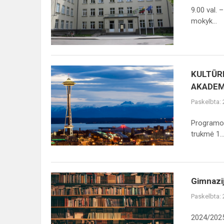
KVIEČIAME
9.00 val. 
Į
mokyk...
MOKSLO
METŲ
PRADŽIOS
ŠVENTĘ
KULTŪRINIŲ
KULTŪR
MAINŲ
AKADEM.
PROGRAMA
Paskelbta:
SU
UNIVERSITETINE
Programos
PRIVAČIA
trukmė 1..
AKADEM...
Gimnazijos
Gimnazij
bibliotekoje
Paskelbta:
vadovėliai
išduodami
2024/2025