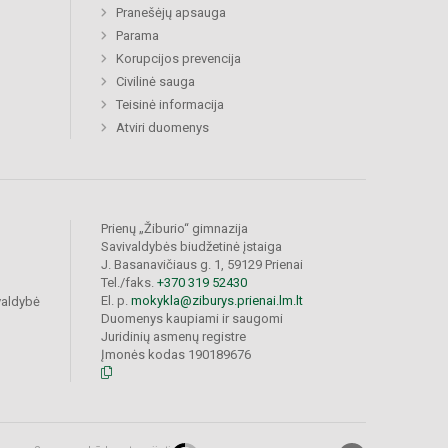
Pranešėjų apsauga
Parama
Korupcijos prevencija
Civilinė sauga
Teisinė informacija
Atviri duomenys
Prienų „Žiburio“ gimnazija
Savivaldybės biudžetinė įstaiga
J. Basanavičiaus g. 1, 59129 Prienai
Tel./faks.
+370 319 52430
El. p.
mokykla@ziburys.prienai.lm.lt
valdybė
Duomenys kaupiami ir saugomi
Juridinių asmenų registre
Įmonės kodas 190189676