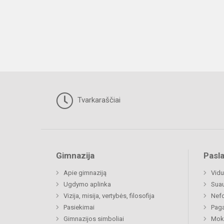
Tvarkaraščiai
Gimnazija
Pasl
Apie gimnaziją
Vidu
Ugdymo aplinka
Sua
Vizija, misija, vertybės, filosofija
Nefo
Pasiekimai
Paga
Gimnazijos simboliai
Moki