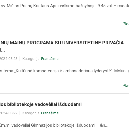
– šv. Mišios Prienų Kristaus Apsireiškimo bažnyčioje. 9.45 val. – miest
Pla
INIŲ MAINŲ PROGRAMA SU UNIVERSITETINE PRIVAČIA
..
 2024-08-23
Kategorija:
Pranešimai
 tema „Kultūrinė kompetencija ir ambasadoriaus lyderystė“. Mokini
.
Pla
os bibliotekoje vadovėliai išduodami
 2024-08-22
Kategorija:
Pranešimai
m.m. vadovėliai Gimnazijos bibliotekoje išduodami &n...