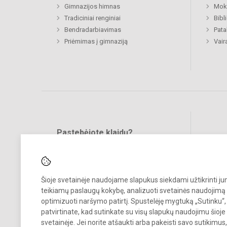
Gimnazijos himnas
Moki
Tradiciniai renginiai
Bibl
Bendradarbiavimas
Pat
Priėmimas į gimnaziją
Vair
Pastebėjote klaidų?
Bend
Turite pasiūlymų?
RAŠYKITE
Šioje svetainėje naudojame slapukus siekdami užtikrinti j
teikiamų paslaugų kokybę, analizuoti svetainės naudojimą 
optimizuoti naršymo patirtį. Spustelėję mygtuką „Sutinku“,
patvirtinate, kad sutinkate su visų slapukų naudojimu šioje
svetainėje. Jei norite atšaukti arba pakeisti savo sutikimu