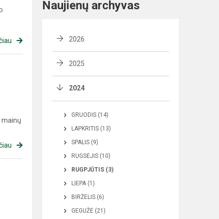
Naujienų archyvas
o
2026
čiau
2025
2024
GRUODIS (14)
ų mainų
LAPKRITIS (13)
SPALIS (9)
čiau
RUGSĖJIS (10)
RUGPJŪTIS (3)
LIEPA (1)
BIRŽELIS (6)
GEGUŽĖ (21)