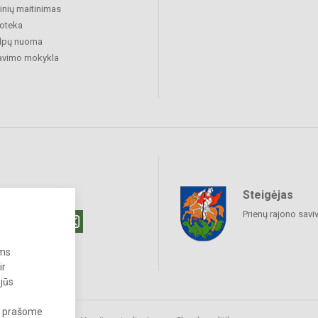
nių maitinimas
ioteka
alpų nuoma
avimo mokykla
Steigėjas
raukime
Prienų rajono savi
ums
ir
 jūs
s, prašome