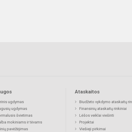
augos
Ataskaitos
rinis ugdymas
Biudžeto vykdymo ataskaitų rin
ugusių ugdymas
Finansinių ataskaitų rinkiniai
rmalusis švietimas
Lėšos veiklai viešinti
lba mokiniams ir tėvams
Projektai
nių pavėžėjimas
Viešieji pirkimai