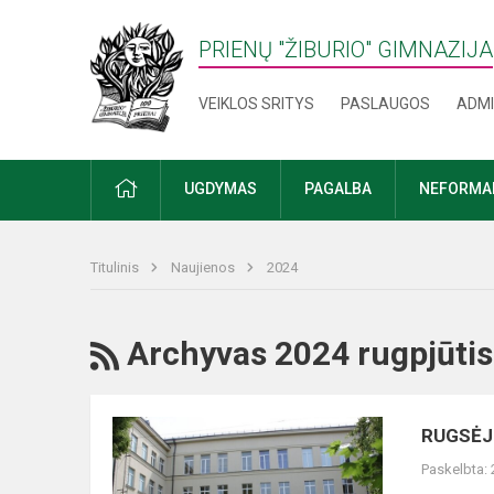
PRIENŲ "ŽIBURIO" GIMNAZIJA
VEIKLOS SRITYS
PASLAUGOS
ADMI
PRADŽIA
UGDYMAS
PAGALBA
NEFORMAL
Titulinis
Naujienos
2024
RSS
Archyvas 2024 rugpjūtis
RUGSĖJO
RUGSĖJ
2
Paskelbta:
DIENĄ