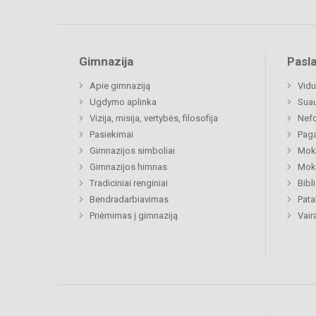
Gimnazija
Pasl
Apie gimnaziją
Vidu
Ugdymo aplinka
Sua
Vizija, misija, vertybės, filosofija
Nefo
Pasiekimai
Paga
Gimnazijos simboliai
Moki
Gimnazijos himnas
Moki
Tradiciniai renginiai
Bibl
Bendradarbiavimas
Pat
Priėmimas į gimnaziją
Vair