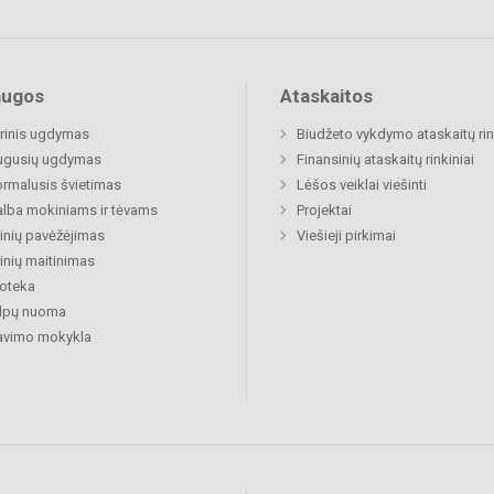
augos
Ataskaitos
rinis ugdymas
Biudžeto vykdymo ataskaitų rin
ugusių ugdymas
Finansinių ataskaitų rinkiniai
rmalusis švietimas
Lėšos veiklai viešinti
lba mokiniams ir tėvams
Projektai
nių pavėžėjimas
Viešieji pirkimai
nių maitinimas
ioteka
alpų nuoma
avimo mokykla