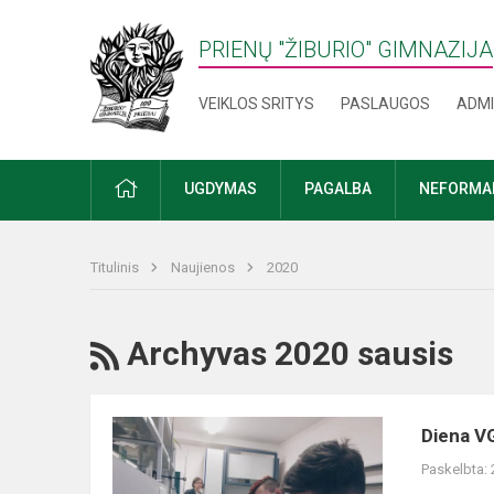
PRIENŲ "ŽIBURIO" GIMNAZIJA
VEIKLOS SRITYS
PASLAUGOS
ADMI
PRADŽIA
UGDYMAS
PAGALBA
NEFORMAL
Titulinis
Naujienos
2020
RSS
Archyvas 2020 sausis
Diena
Diena V
VGTU
Paskelbta: