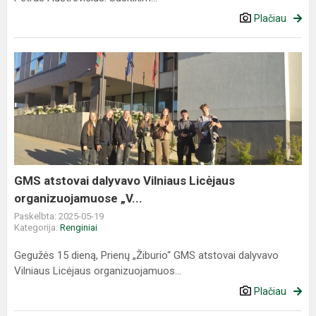
Plačiau
GMS
atstovai
dalyvavo
Vilniaus
Licėjaus
organizuojamuose
„V...
GMS atstovai dalyvavo Vilniaus Licėjaus
organizuojamuose „V...
Paskelbta: 2025-05-19
Kategorija:
Renginiai
Gegužės 15 dieną, Prienų „Žiburio“ GMS atstovai dalyvavo
Vilniaus Licėjaus organizuojamuos...
Plačiau