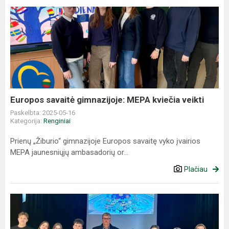
Europos
savaitė
gimnazijoje:
MEPA
kviečia
veikti
Europos savaitė gimnazijoje: MEPA kviečia veikti
Paskelbta: 2025-05-16
Kategorija:
Renginiai
Prienų „Žiburio“ gimnazijoje Europos savaitę vyko įvairios
MEPA jaunesniųjų ambasadorių or...
Plačiau
MEPA
jaunieji
ambasadoriai