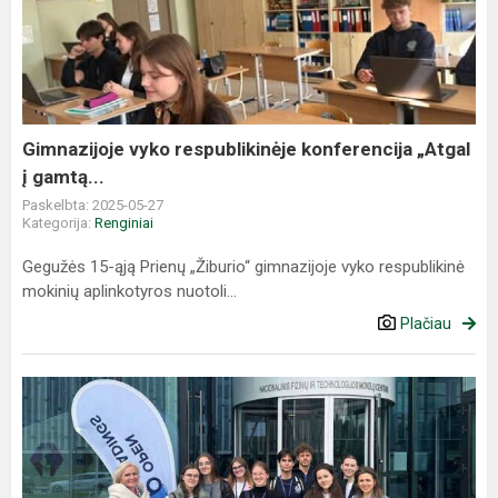
respublikinėje
konferencija
„Atgal
į
gamtą...
Gimnazijoje vyko respublikinėje konferencija „Atgal
į gamtą...
Paskelbta: 2025-05-27
Kategorija:
Renginiai
Gegužės 15-ąją Prienų „Žiburio“ gimnazijoje vyko respublikinė
mokinių aplinkotyros nuotoli...
Plačiau
Tarptautinėje
konferencijoje
geriausias
mokslinis
tyrimas