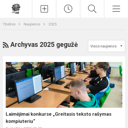
Paieška
Men
Titulinis
Naujienos
2025
RSS
Archyvas 2025 gegužė
Laimėjimai
konkurse
„Greitasis
teksto
rašymas
kompiuteriu“
Laimėjimai konkurse „Greitasis teksto rašymas
kompiuteriu“