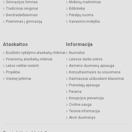
Gimnazijos himnas
Mokinių maitinimas
Tradiciniai renginiai
Biblioteka
Bendradarbiavimas
Patalpų nuoma
Priėmimas į gimnaziją
Vairavimo mokykla
Ataskaitos
Informacija
Biudžeto vykdymo ataskaitų rinkiniai
Nuorodos
Finansinių ataskaitų rinkiniai
Laisvos darbo vietos
Lėšos veiklai viešinti
Asmens duomenų apsauga
Projektai
Konsultavimasis su visuomene
Viešieji pirkimai
Dažniausiai užduodami klausimai
Pranešėjų apsauga
Parama
Korupcijos prevencija
Civilinė sauga
Teisinė informacija
Atviri duomenys