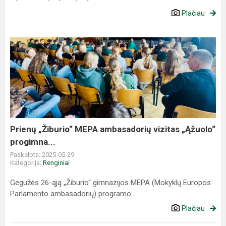
Plačiau
Prienų
„Žiburio“
MEPA
ambasadorių
vizitas
„Ąžuolo“
progimna...
Prienų „Žiburio“ MEPA ambasadorių vizitas „Ąžuolo“
progimna...
Paskelbta: 2025-05-29
Kategorija:
Renginiai
Gegužės 26-ąją „Žiburio“ gimnazijos MEPA (Mokyklų Europos
Parlamento ambasadorių) programo...
Plačiau