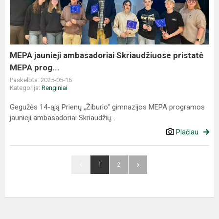
Skriaudžiuose
pristatė
MEPA
prog...
MEPA jaunieji ambasadoriai Skriaudžiuose pristatė
MEPA prog...
Paskelbta: 2025-05-16
Kategorija:
Renginiai
Gegužės 14-ąją Prienų „Žiburio“ gimnazijos MEPA programos
jaunieji ambasadoriai Skriaudžių...
Plačiau
1
2