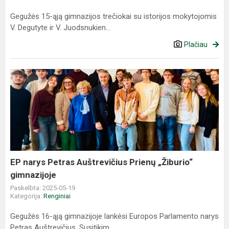
Gegužės 15-ąją gimnazijos trečiokai su istorijos mokytojomis
V. Degutyte ir V. Juodsnukien...
Plačiau
EP
narys
Petras
Auštrevičius
Prienų
„Žiburio“
gimnazijoje
EP narys Petras Auštrevičius Prienų „Žiburio“
gimnazijoje
Paskelbta: 2025-05-19
Kategorija:
Renginiai
Gegužės 16-ąją gimnazijoje lankėsi Europos Parlamento narys
Petras Auštrevičius. Susitikim...