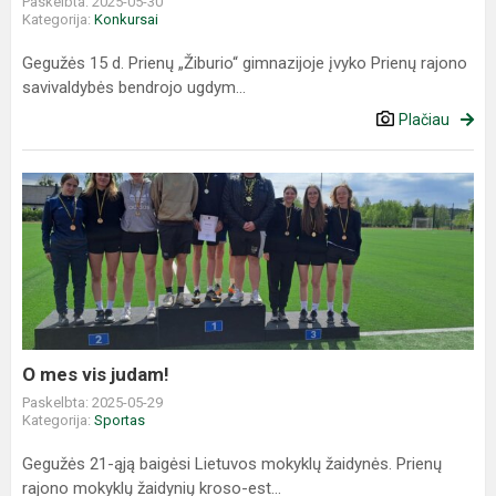
Paskelbta: 2025-05-30
Kategorija:
Konkursai
Gegužės 15 d. Prienų „Žiburio“ gimnazijoje įvyko Prienų rajono
savivaldybės bendrojo ugdym...
Plačiau
O
mes
vis
judam!
O mes vis judam!
Paskelbta: 2025-05-29
Kategorija:
Sportas
Gegužės 21-ąją baigėsi Lietuvos mokyklų žaidynės. Prienų
rajono mokyklų žaidynių kroso-est...