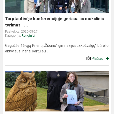
–...
Tarptautinėje konferencijoje geriausias mokslinis
tyrimas –...
Paskelbta: 2025-05-27
Kategorija:
Renginiai
Gegužės 16-ąją Prienų „Žiburio“ gimnazijos „Ekožvalgų“ būrelio
aktyviausi nariai kartu su...
Plačiau
Gimnazistė
Morta
Žuklytė
–
Borutaičių
poezijos
konkurso