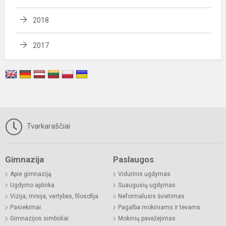
2018
2017
Tvarkaraščiai
Gimnazija
Paslaugos
Apie gimnaziją
Vidurinis ugdymas
Ugdymo aplinka
Suaugusių ugdymas
Vizija, misija, vertybės, filosofija
Neformalusis švietimas
Pasiekimai
Pagalba mokiniams ir tėvams
Gimnazijos simboliai
Mokinių pavėžėjimas