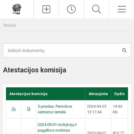
Paieška
Men
Titulinis
Atestacijos komisija
Atestacijos komisija
Atnaujinta
Dydis
5 priedas. Pamokos
2024-04-25
14.44
vertinimo lentelė
13:17:44
KB
2024-09-01 mokytojų ir
pagalbos mokiniui
2025-04-01
815.77