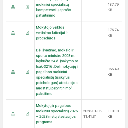
mokiniui specialistų
137.79
kompetencijų aprašo
KB
patvirtinimo
Mokytojo veiklos
176.74
vertinimo kriterijai ir
KB
procedūros
Dėl švietimo, mokslo ir
sporto ministro 2008 m.
lapkričio 24 d. įsakymo nr.
Isak-3216 „Dėl mokytojų ir
366.49
pagalbos mokiniui
KB
specialistų (išskyrus
psichologus) atestacijos
nuostatų patvirtinimo“
pakeitimo
Mokytojų ir pagalbos
mokiniui specialistų 2026
2026-01-05
110.38
– 2028 metų atestacijos
11:41:31
KB
programa