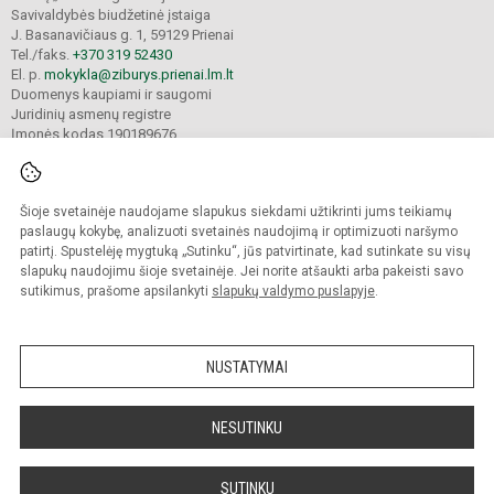
Savivaldybės biudžetinė įstaiga
J. Basanavičiaus g. 1, 59129 Prienai
Tel./faks.
+370 319 52430
El. p.
mokykla@ziburys.prienai.lm.lt
Duomenys kaupiami ir saugomi
Juridinių asmenų registre
Įmonės kodas 190189676
Šioje svetainėje naudojame slapukus siekdami užtikrinti jums teikiamų
© 2023 Prienų "Žiburio" gimnazija. Visos teisės saugomos.
Kopijuoti turinį be raštiško gimnazijos sutikimo griežtai draudžiama.
paslaugų kokybę, analizuoti svetainės naudojimą ir optimizuoti naršymo
patirtį. Spustelėję mygtuką „Sutinku“, jūs patvirtinate, kad sutinkate su visų
Versija neįgaliesiems
Slapukų politika
slapukų naudojimu šioje svetainėje. Jei norite atšaukti arba pakeisti savo
sutikimus, prašome apsilankyti
slapukų valdymo puslapyje
.
Sumanus būdas atnaujinti
mokyklos interneto
svetainę
NUSTATYMAI
NESUTINKU
SUTINKU