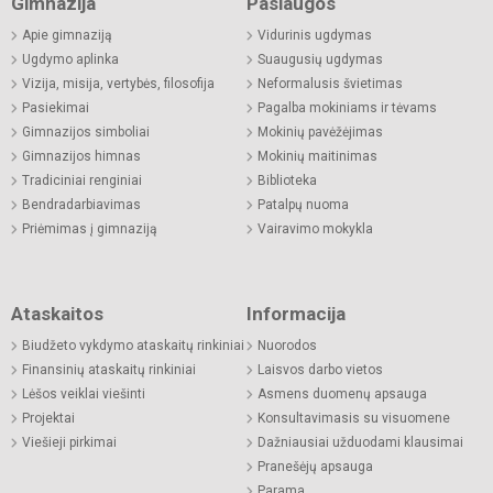
Gimnazija
Paslaugos
Apie gimnaziją
Vidurinis ugdymas
Ugdymo aplinka
Suaugusių ugdymas
Vizija, misija, vertybės, filosofija
Neformalusis švietimas
Pasiekimai
Pagalba mokiniams ir tėvams
Gimnazijos simboliai
Mokinių pavėžėjimas
Gimnazijos himnas
Mokinių maitinimas
Tradiciniai renginiai
Biblioteka
Bendradarbiavimas
Patalpų nuoma
Priėmimas į gimnaziją
Vairavimo mokykla
Ataskaitos
Informacija
Biudžeto vykdymo ataskaitų rinkiniai
Nuorodos
Finansinių ataskaitų rinkiniai
Laisvos darbo vietos
Lėšos veiklai viešinti
Asmens duomenų apsauga
Projektai
Konsultavimasis su visuomene
Viešieji pirkimai
Dažniausiai užduodami klausimai
Pranešėjų apsauga
Parama