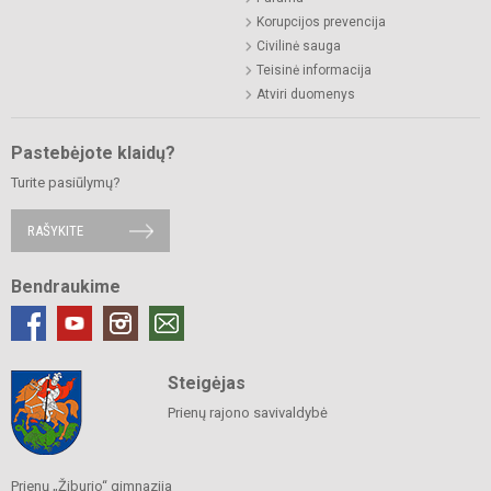
Korupcijos prevencija
Civilinė sauga
Teisinė informacija
Atviri duomenys
Pastebėjote klaidų?
Turite pasiūlymų?
RAŠYKITE
Bendraukime
Steigėjas
Prienų rajono savivaldybė
Prienų „Žiburio“ gimnazija