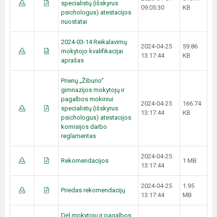
specialistų (išskyrus
09:05:30
KB
psichologus) atestacijos
nuostatai
2024-03-14 Reikalavimų
2024-04-25
59.86
mokytojo kvalifikacijai
13:17:44
KB
aprašas
Prienų „Žiburio“
gimnazijos mokytojų ir
pagalbos mokiniui
2024-04-25
166.74
specialistų (išskyrus
13:17:44
KB
psichologus) atestacijos
komisijos darbo
reglamentas
2024-04-25
Rekomendacijos
1 MB
13:17:44
2024-04-25
1.95
Priedas rekomendacijų
13:17:44
MB
Dėl mokytojų ir pagalbos