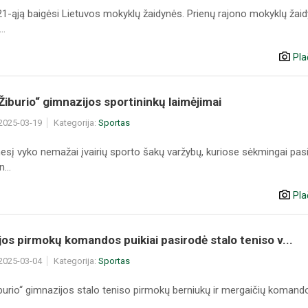
1-ąją baigėsi Lietuvos mokyklų žaidynės. Prienų rajono mokyklų žaid
..
Pla
Žiburio“ gimnazijos sportininkų laimėjimai
 2025-03-19
Kategorija:
Sportas
sį vyko nemažai įvairių sporto šakų varžybų, kuriose sėkmingai pas
...
Pla
os pirmokų komandos puikiai pasirodė stalo teniso v...
 2025-03-04
Kategorija:
Sportas
burio“ gimnazijos stalo teniso pirmokų berniukų ir mergaičių komando