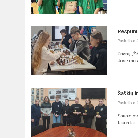
stalo
teniso
v...
Respublikinės
Respubl
šaškių,
Paskelbta:
šachmatų
varžybos
Prienų „Ži
Jose mūsų
Šaškių
Šaškių i
ir
Paskelbta:
šachmatų
varžybose
Sausio mė
gimnazistai
taurei lai...
varžėsi
dėl