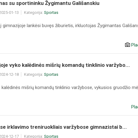
mas su sportininku Žygimantu Gališanskiu
 2025-01-13
Kategorija:
Sportas
į gimnazijoje lankėsi buvęs žiburietis, irkluotojas Žygimantas Gališan
Pla
oje vyko kalėdinės mišrių komandų tinklinio varžybo...
 2024-12-18
Kategorija:
Sportas
s kalėdinės mišrių komandų tinklinio varžybose, vykusios gruodžio mė
Pla
se irklavimo treniruokliais varžybose gimnazistai b...
 2024-12-17
Kategorija:
Sportas