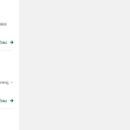
skis.
čiau
nesį, –
čiau