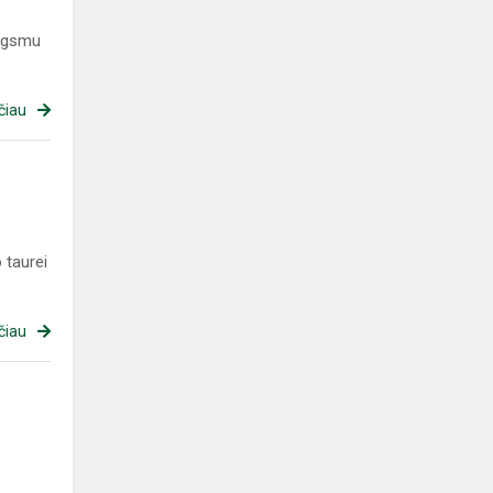
augsmu
čiau
 taurei
čiau