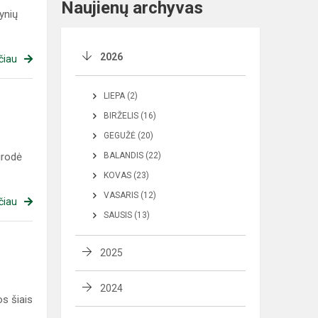
Naujienų archyvas
ynių
2026
čiau
LIEPA (2)
BIRŽELIS (16)
GEGUŽĖ (20)
irodė
BALANDIS (22)
KOVAS (23)
VASARIS (12)
čiau
SAUSIS (13)
2025
2024
s šiais