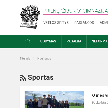
PRIENŲ "ŽIBURIO" GIMNAZIJA
VEIKLOS SRITYS
PASLAUGOS
ADMI
PRADŽIA
UGDYMAS
PAGALBA
NEFORMAL
Titulinis
Naujienos
RSS
Sportas
O
O mes v
mes
Paskelbta:
vis