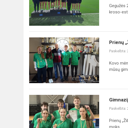
judam!
Gegužės 2
kroso-est.
Prienų
Prienų „
„Žiburio“
Paskelbta:
gimnazijos
sportininkų
Kovo mėne
laimėjimai
mūsų gimn
Gimnazijos
Gimnazij
pirmokų
Paskelbta:
komandos
puikiai
Prienų „Ži
pasirodė
moks...