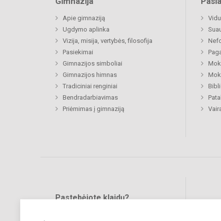
Gimnazija
Pasl
Apie gimnaziją
Vidu
Ugdymo aplinka
Sua
Vizija, misija, vertybės, filosofija
Nefo
Pasiekimai
Paga
Gimnazijos simboliai
Moki
Gimnazijos himnas
Moki
Tradiciniai renginiai
Bibl
Bendradarbiavimas
Pat
Priėmimas į gimnaziją
Vair
Pastebėjote klaidų?
Bend
Turite pasiūlymų?