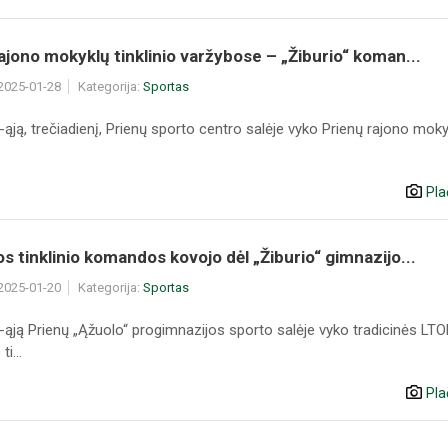
ajono mokyklų tinklinio varžybose – „Žiburio“ koman...
 2025-01-28
Kategorija:
Sportas
ąją, trečiadienį, Prienų sporto centro salėje vyko Prienų rajono moky
Pla
s tinklinio komandos kovojo dėl „Žiburio“ gimnazijo...
 2025-01-20
Kategorija:
Sportas
-ąją Prienų „Ąžuolo“ progimnazijos sporto salėje vyko tradicinės LT
i...
Pla