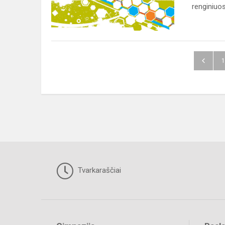
Europos
renginiuos
mokyklų
sporto
diena...
1
Tvarkaraščiai