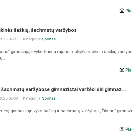
Pla
ikinės šaškių, šachmatų varžybos
 2025-02-21
Kategorija:
Sportas
burio“ gimnazijoje vyko Prienų rajono mokyklų mokinių šaškių varžybo
...
Pla
r šachmatų varžybose gimnazistai varžėsi dėl gimnaz...
 2025-02-03
Kategorija:
Sportas
nesį gimnazijoje vyko šaškių ir šachmatų varžybos „Žiburio“ gimnazi
Pla