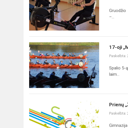
treniruokliais
varžybose
Gruodžio 
gimnazistai
–...
b...
17-
17-oji „
oji
Paskelbta:
„Mokytojo
dienos
Spalio 5-ą
regata
laim...
2024
Mero
taurei
laimėti“
Prienų
Prienų „
„Žiburio“
Paskelbta:
gimnazija
–
Gimnazija