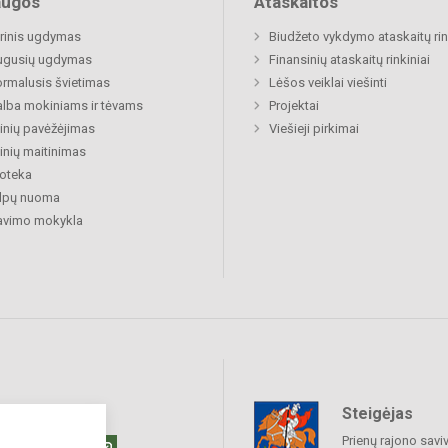
augos
Ataskaitos
rinis ugdymas
Biudžeto vykdymo ataskaitų rin
ugusių ugdymas
Finansinių ataskaitų rinkiniai
rmalusis švietimas
Lėšos veiklai viešinti
lba mokiniams ir tėvams
Projektai
nių pavėžėjimas
Viešieji pirkimai
nių maitinimas
ioteka
alpų nuoma
avimo mokykla
Steigėjas
raukime
Prienų rajono savi