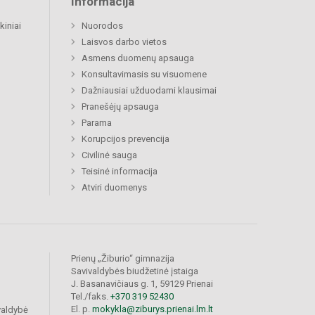
Informacija
kiniai
Nuorodos
Laisvos darbo vietos
Asmens duomenų apsauga
Konsultavimasis su visuomene
Dažniausiai užduodami klausimai
Pranešėjų apsauga
Parama
Korupcijos prevencija
Civilinė sauga
Teisinė informacija
Atviri duomenys
Prienų „Žiburio“ gimnazija
Savivaldybės biudžetinė įstaiga
J. Basanavičiaus g. 1, 59129 Prienai
Tel./faks.
+370 319 52430
El. p.
mokykla@ziburys.prienai.lm.lt
valdybė