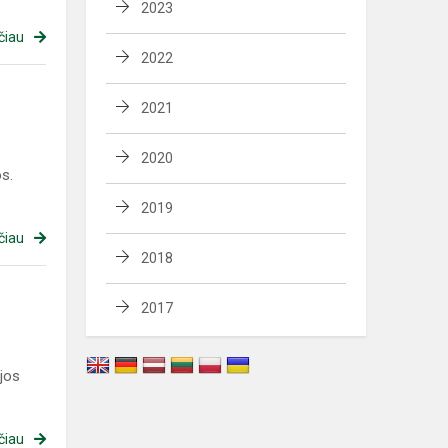
2023
čiau
2022
2021
2020
s.
2019
čiau
2018
2017
jos
čiau