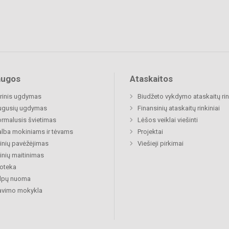
augos
Ataskaitos
rinis ugdymas
Biudžeto vykdymo ataskaitų rin
ugusių ugdymas
Finansinių ataskaitų rinkiniai
rmalusis švietimas
Lėšos veiklai viešinti
lba mokiniams ir tėvams
Projektai
nių pavėžėjimas
Viešieji pirkimai
nių maitinimas
ioteka
alpų nuoma
avimo mokykla