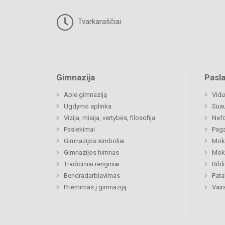
Tvarkaraščiai
Gimnazija
Pasl
Apie gimnaziją
Vidu
Ugdymo aplinka
Sua
Vizija, misija, vertybės, filosofija
Nefo
Pasiekimai
Paga
Gimnazijos simboliai
Moki
Gimnazijos himnas
Moki
Tradiciniai renginiai
Bibl
Bendradarbiavimas
Pat
Priėmimas į gimnaziją
Vair