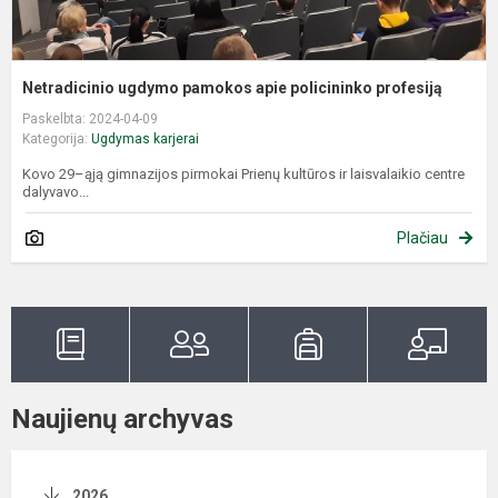
Netradicinio ugdymo pamokos apie policininko profesiją
Paskelbta: 2024-04-09
Kategorija:
Ugdymas karjerai
Kovo 29–ąją gimnazijos pirmokai Prienų kultūros ir laisvalaikio centre
dalyvavo...
Plačiau
Naujienų archyvas
2026