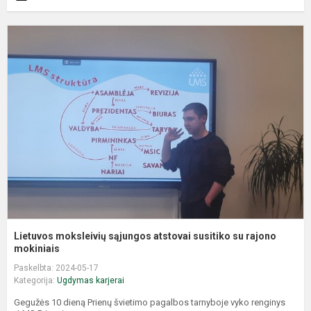
L
m
s
a
s
s
r
m
Lietuvos moksleivių sąjungos atstovai susitiko su rajono
mokiniais
Paskelbta: 2024-05-17
Kategorija:
Ugdymas karjerai
Gegužės 10 dieną Prienų švietimo pagalbos tarnyboje vyko renginys