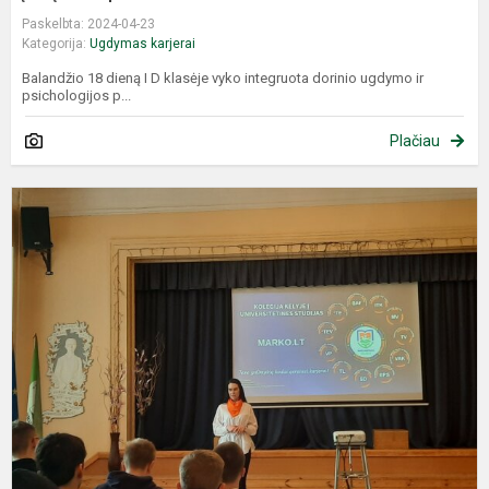
Paskelbta: 2024-04-23
Kategorija:
Ugdymas karjerai
Balandžio 18 dieną I D klasėje vyko integruota dorinio ugdymo ir
psichologijos p...
Plačiau
G
a
–
n
M
k
in