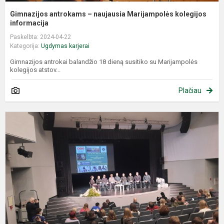
Gimnazijos antrokams – naujausia Marijampolės kolegijos
informacija
Paskelbta: 2024-04-22
Kategorija:
Ugdymas karjerai
Gimnazijos antrokai balandžio 18 dieną susitiko su Marijampolės
kolegijos atstov...
Plačiau
N
u
p
a
p
p