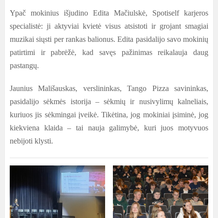
Ypač mokinius išjudino Edita Mačiulskė, Spotiself karjeros
specialistė: ji aktyviai kvietė visus atsistoti ir grojant smagiai
muzikai siųsti per rankas balionus. Edita pasidalijo savo mokinių
patirtimi ir pabrėžė, kad savęs pažinimas reikalauja daug
pastangų.
Jaunius Mališauskas, verslininkas, Tango Pizza savininkas,
pasidalijo sėkmės istorija – sėkmių ir nusivylimų kalneliais,
kuriuos jis sėkmingai įveikė. Tikėtina, jog mokiniai įsiminė, jog
kiekviena klaida – tai nauja galimybė, kuri juos motyvuos
nebijoti klysti.