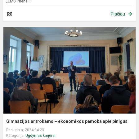
„LMS Prienai...
Plačiau
G
a
–
e
p
a
p
Gimnazijos antrokams – ekonomikos pamoka apie pinigus
Paskelbta: 2024-04-23
Kategorija:
Ugdymas karjerai