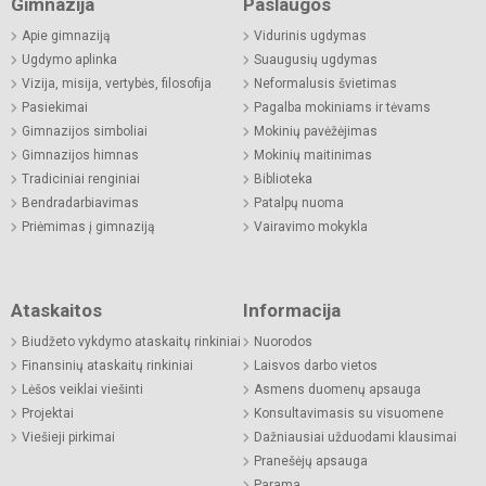
Gimnazija
Paslaugos
Apie gimnaziją
Vidurinis ugdymas
Ugdymo aplinka
Suaugusių ugdymas
Vizija, misija, vertybės, filosofija
Neformalusis švietimas
Pasiekimai
Pagalba mokiniams ir tėvams
Gimnazijos simboliai
Mokinių pavėžėjimas
Gimnazijos himnas
Mokinių maitinimas
Tradiciniai renginiai
Biblioteka
Bendradarbiavimas
Patalpų nuoma
Priėmimas į gimnaziją
Vairavimo mokykla
Ataskaitos
Informacija
Biudžeto vykdymo ataskaitų rinkiniai
Nuorodos
Finansinių ataskaitų rinkiniai
Laisvos darbo vietos
Lėšos veiklai viešinti
Asmens duomenų apsauga
Projektai
Konsultavimasis su visuomene
Viešieji pirkimai
Dažniausiai užduodami klausimai
Pranešėjų apsauga
Parama