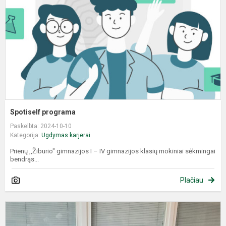
Spotiself programa
Paskelbta: 2024-10-10
Kategorija:
Ugdymas karjerai
Prienų ,,Žiburio" gimnazijos I – IV gimnazijos klasių mokiniai sėkmingai
bendrąs...
Plačiau
G
a