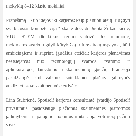
mokyklų 8–12 klasių mokiniai.
Pranešimą „Nuo idėjos iki karjeros: kaip planuoti ateitį ir ugdyti
svarbiausias kompetencijas“ skaitė doc. dr. Judita Žukauskienė,
VDU STEM didaktikos centro vadovė. Jos nuomone,
mokiniams svarbu ugdyti kūrybišką ir inovatyvų mąstymą, būti
ambicingiems ir stiprinti įgūdžius ateičiai: karjeros planavimas
neatsiejamas nuo technologijų svarbos, tvarumo ir
aplinkosaugos, lankstumo ir skaitmeninių įgūdžių. Pranešėja
pasidžiaugė, kad vaikams suteikiamos plačios galimybės
analizuoti save skaitmeninėje erdvėje.
Lina Stubrienė, Spotiself karjeros konsultantė, įvardijo Spotiself
privalumus, pasidžiaugė plačiomis skaitmeninės platformos
galimybėmis ir paragino mokinius rimtai apgalvoti norą pažinti
save.