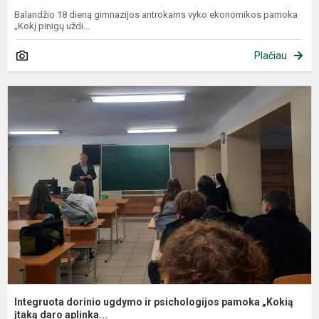
Balandžio 18 dieną gimnazijos antrokams vyko ekonomikos pamoka
„Kokį pinigų uždi...
Plačiau
I
d
u
ir
p
p
„
įt.
Integruota dorinio ugdymo ir psichologijos pamoka „Kokią
įtaką daro aplinka...