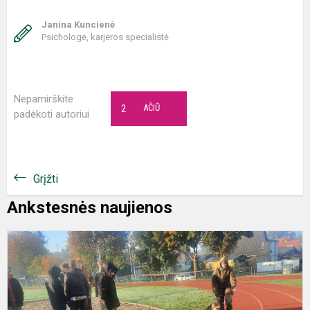
Janina Kuncienė
Psichologė, karjeros specialistė
Nepamirškite
2
AČIŪ
padėkoti autoriui
Grįžti
Ankstesnės naujienos
P
p
ir
g
į