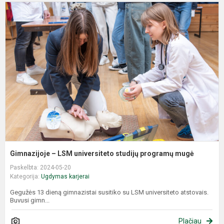
G
–
L
u
s
p
m
Gimnazijoje – LSM universiteto studijų programų mugė
Paskelbta: 2024-05-20
Kategorija:
Ugdymas karjerai
Gegužės 13 dieną gimnazistai susitiko su LSM universiteto atstovais.
Buvusi gimn...
Plačiau