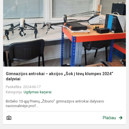
–
a
„
į
t
k
2
da
Gimnazijos antrokai – akcijos „Šok į tėvų klumpes 2024“
dalyviai
Paskelbta: 2024-06-17
Kategorija:
Ugdymas karjerai
Birželio 10-ąją Prienų „Žiburio“ gimnazijos antrokai dalyvavo
nacionalinėje prof...
Plačiau