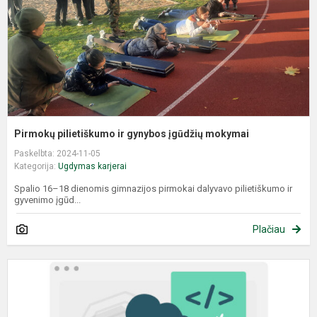
m
Pirmokų pilietiškumo ir gynybos įgūdžių mokymai
Paskelbta: 2024-11-05
Kategorija:
Ugdymas karjerai
Spalio 16–18 dienomis gimnazijos pirmokai dalyvavo pilietiškumo ir
gyvenimo įgūd...
Plačiau
S
p