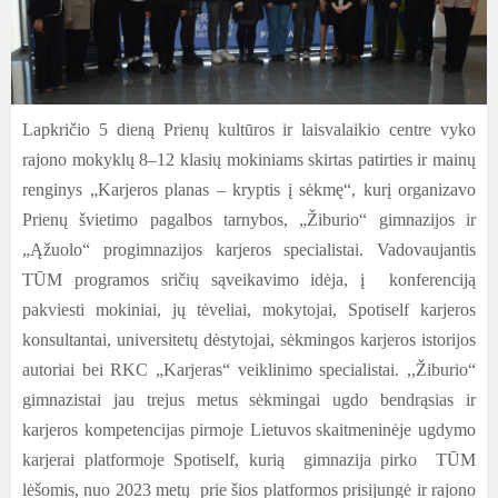
Lapkričio 5 dieną Prienų kultūros ir laisvalaikio centre vyko
rajono mokyklų 8–12 klasių mokiniams skirtas patirties ir mainų
renginys „Karjeros planas – kryptis į sėkmę“, kurį organizavo
Prienų švietimo pagalbos tarnybos, „Žiburio“ gimnazijos ir
„Ąžuolo“ progimnazijos karjeros specialistai. Vadovaujantis
TŪM programos sričių sąveikavimo idėja, į konferenciją
pakviesti mokiniai, jų tėveliai, mokytojai, Spotiself karjeros
konsultantai, universitetų dėstytojai, sėkmingos karjeros istorijos
autoriai bei RKC „Karjeras“ veiklinimo specialistai. ,,Žiburio“
gimnazistai jau trejus metus sėkmingai ugdo bendrąsias ir
karjeros kompetencijas pirmoje Lietuvos
skaitmeninėje ugdymo
karjerai platformoje Spotiself, kurią gimnazija pirko TŪM
lėšomis, nuo 2023 metų prie šios platformos prisijungė ir rajono