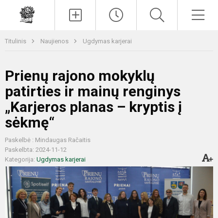
Paieška
Men
Titulinis
Naujienos
Ugdymas karjerai
Prienų rajono mokyklų
patirties ir mainų renginys
„Karjeros planas – kryptis į
sėkmę“
Paskelbė : Mindaugas Račaitis
Paskelbta: 2024-11-12
Kategorija:
Ugdymas karjerai