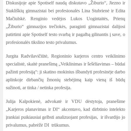
Diskusijoje apie Spotiself naudą diskutavo „Žiburio“, Jiezno ir
Stakliškių gimnazistai bei profesionalės Lina Stubrienė ir Edita
Mačiulskė. Renginio vedėjos Lukos Uogintaitės, Prienų
„Žiburio“ gimnazijos trečiokės, paraginti gimnazistai dalijosi
patirtimi apie Spotiself testo svarbą ir pagalbą gilinantis į save, o
profesionalės tikslino testo privalumus.
Jurgita Radvilavičiūtė, Regioninio karjeros centro veiklinimo
specialistė, skaitė pranešimą „Veiklinimas ir šešėliavimas – būdai
pažinti profesiją“: ji skatino mokinius išbandyti profesinėje darbo
aplinkoje dirbančių žmonių stebėjimą kaip vieną iš būdų
sužinoti, ar tinka / netinka profesija.
Julija Kalpokienė, advokatė ir VDU dėstytoja, pranešime
„Karjeros planavimas ir DI“ akcentavo, kad dirbtinio intelekto
įrankiai puikiausiai gelbsti analizuojant profesijas, ir išvardijo jo
privalumus, pabrėžė DI trūkumus.