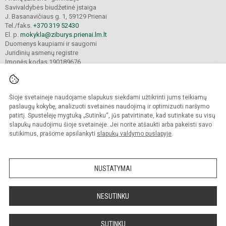
Savivaldybės biudžetinė įstaiga
J. Basanavičiaus g. 1, 59129 Prienai
Tel./faks.
+370 319 52430
El. p.
mokykla@ziburys.prienai.lm.lt
Duomenys kaupiami ir saugomi
Juridinių asmenų registre
Įmonės kodas 190189676
Šioje svetainėje naudojame slapukus siekdami užtikrinti jums teikiamų
© 2023 Prienų "Žiburio" gimnazija. Visos teisės saugomos.
Kopijuoti turinį be raštiško gimnazijos sutikimo griežtai draudžiama.
paslaugų kokybę, analizuoti svetainės naudojimą ir optimizuoti naršymo
patirtį. Spustelėję mygtuką „Sutinku“, jūs patvirtinate, kad sutinkate su visų
Versija neįgaliesiems
Slapukų politika
slapukų naudojimu šioje svetainėje. Jei norite atšaukti arba pakeisti savo
sutikimus, prašome apsilankyti
slapukų valdymo puslapyje
.
Sumanus būdas atnaujinti
mokyklos interneto
svetainę
NUSTATYMAI
NESUTINKU
SUTINKU