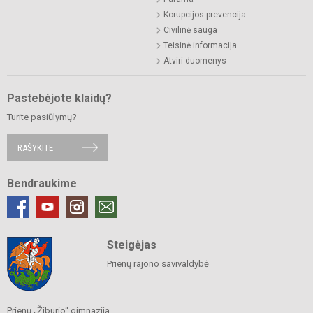
Korupcijos prevencija
Civilinė sauga
Teisinė informacija
Atviri duomenys
Pastebėjote klaidų?
Turite pasiūlymų?
RAŠYKITE
Bendraukime
Steigėjas
Prienų rajono savivaldybė
Prienų „Žiburio“ gimnazija