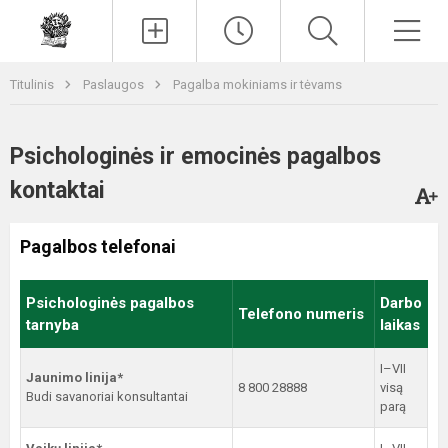
Paieška
Men
Titulinis
Paslaugos
Pagalba mokiniams ir tėvams
Psichologinės ir emocinės pagalbos
kontaktai
Pagalbos telefonai
Psichologinės pagalbos
Darbo
Telefono numeris
tarnyba
laikas
I–VII
Jaunimo linija*
8 800 28888
visą
Budi savanoriai konsultantai
parą