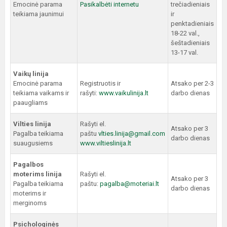
Emocinė parama
Pasikalbėti internetu
trečiadieniais
teikiama jaunimui
ir
penktadieniais
18-22 val.,
šeštadieniais
13-17 val.
Vaikų linija
Emocinė parama
Registruotis ir
Atsako per 2-3
teikiama vaikams ir
rašyti:
www.vaikulinija.lt
darbo dienas
paaugliams
Vilties linija
Rašyti el.
Atsako per 3
Pagalba teikiama
paštu
vlties.linija@gmail.com
darbo dienas
suaugusiems
www.viltieslinija.lt
Pagalbos
moterims linija
Rašyti el.
Atsako per 3
Pagalba teikiama
paštu:
pagalba@moteriai.lt
darbo dienas
moterims ir
merginoms
Psichologinės