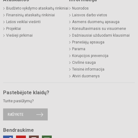
Biudžeto vykdymo ataskaitų rinkiniai
Nuorodos
Finansinių ataskaitų rinkiniai
Laisvos darbo vietos
Lėšos veiklai viešinti
Asmens duomenų apsauga
Projektai
Konsultavimasis su visuomene
Viešieji pirkimai
Dažniausiai užduodami klausimai
Pranešėjų apsauga
Parama
Korupcijos prevencija
Civilinė sauga
Teisinė informacija
Atviri duomenys
Pastebėjote klaidų?
Turite pasiūlymų?
RAŠYKITE
Bendraukime