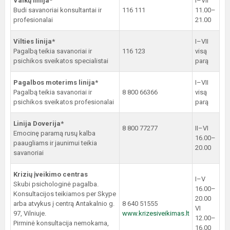
Vaikų linija*
I–VII
Budi savanoriai konsultantai ir
116 111
11.00–
profesionalai
21.00
Vilties linija*
I–VII
Pagalbą teikia savanoriai ir
116 123
visą
psichikos sveikatos specialistai
parą
Pagalbos moterims linija*
I–VII
Pagalbą teikia savanoriai ir
8 800 66366
visą
psichikos sveikatos profesionalai
parą
Linija Doverija*
8 800 77277
II–VI
Emocinę paramą rusų kalba
16.00–
paaugliams ir jaunimui teikia
20.00
savanoriai
Krizių įveikimo centras
I–V
Skubi psichologinė pagalba.
16.00–
Konsultacijos teikiamos per Skype
20.00
arba atvykus į centrą Antakalnio g.
8 640 51555
VI
97, Vilniuje.
www.krizesiveikimas.lt
12.00–
Pirminė konsultacija nemokama,
16.00