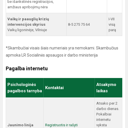
be išankstinės registracijos,
amžiaus apribojimų nėra
Vaikų ir paauglių krizių
I-VII
intervencijos skyrius
8-5 275 75 64
visą
Vaikų ligoninėje, Vilniuje
parą
*Skambučiai visais šiais numeriais yra nemokami. Skambučius
apmoka LR Socialinės apsaugos ir darbo ministerija
Pagalba internetu
Psichologinės
Atsakymo
Kontaktai
pagalbos tarnyba
laikas
Atsako per 2
darbo dienas.
Pokalbiai
internetu
Jaunimo linija
Registruotis ir rašyti
vyksta