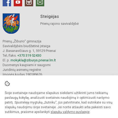
Steigėjas
Prienų rajono savivaldybė
Prienų „Žiburio“ gimnazija
Savivaldybės biudžetinė įstaiga
J. Basanavičiaus g. 1, 59129 Prienai
Tel./faks.
+370 319 52430
El. p.
mokykla@ziburys.prienai.lm.lt
Duomenys kaupiami ir saugomi
Juridinių asmenų registre
Įmonės kodas 190189676
Šioje svetainėje naudojame slapukus siekdami užtikrinti jums teikiamų
© 2023 Prienų "Žiburio" gimnazija. Visos teisės saugomos.
Kopijuoti turinį be raštiško gimnazijos sutikimo griežtai draudžiama.
paslaugų kokybę, analizuoti svetainės naudojimą ir optimizuoti naršymo
patirtį. Spustelėję mygtuką „Sutinku“, jūs patvirtinate, kad sutinkate su visų
Versija neįgaliesiems
Slapukų politika
slapukų naudojimu šioje svetainėje. Jei norite atšaukti arba pakeisti savo
sutikimus, prašome apsilankyti
slapukų valdymo puslapyje
.
Sumanus būdas atnaujinti
mokyklos interneto