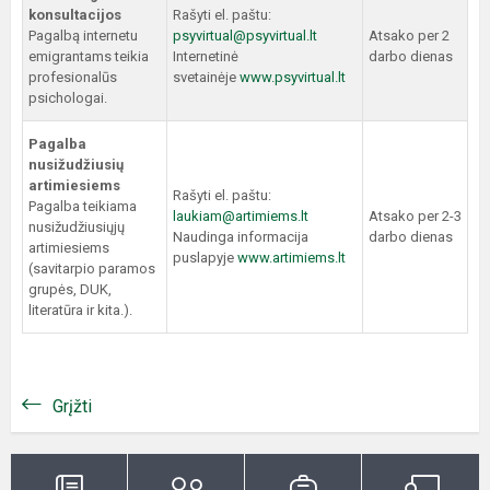
konsultacijos
Rašyti el. paštu:
Pagalbą internetu
psyvirtual@psyvirtual.lt
Atsako per 2
emigrantams teikia
Internetinė
darbo dienas
profesionalūs
svetainėje
www.psyvirtual.lt
psichologai.
Pagalba
nusižudžiusių
artimiesiems
Rašyti el. paštu:
Pagalba teikiama
laukiam@artimiems.lt
Atsako per 2-3
nusižudžiusiųjų
Naudinga informacija
darbo dienas
artimiesiems
puslapyje
www.artimiems.lt
(savitarpio paramos
grupės, DUK,
literatūra ir kita.).
Grįžti