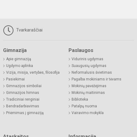
Tvarkaraščiai
Gimnazija
Paslaugos
Apie gimnaziją
Vidurinis ugdymas
Ugdymo aplinka
Suaugusių ugdymas
Vizija, misija, vertybės, filosofija
Neformalusis švietimas
Pasiekimai
Pagalba mokiniams ir tėvams
Gimnazijos simboliai
Mokinių pavėžėjimas
Gimnazijos himnas
Mokinių maitinimas
Tradiciniai renginiai
Biblioteka
Bendradarbiavimas
Patalpų nuoma
Priėmimas į gimnaziją
Vairavimo mokykla
Ataskaitos
Informacija