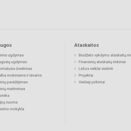
augos
Ataskaitos
rinis ugdymas
Biudžeto vykdymo ataskaitų rin
ugusių ugdymas
Finansinių ataskaitų rinkiniai
rmalusis švietimas
Lėšos veiklai viešinti
lba mokiniams ir tėvams
Projektai
nių pavėžėjimas
Viešieji pirkimai
nių maitinimas
ioteka
alpų nuoma
avimo mokykla