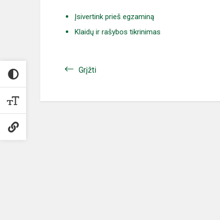
Įsivertink prieš egzaminą
Klaidų ir rašybos tikrinimas
Grįžti