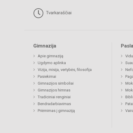
Tvarkaraščiai
Gimnazija
Pasl
Apie gimnaziją
Vidu
Ugdymo aplinka
Sua
Vizija, misija, vertybės, filosofija
Nefo
Pasiekimai
Paga
Gimnazijos simboliai
Moki
Gimnazijos himnas
Moki
Tradiciniai renginiai
Bibl
Bendradarbiavimas
Pat
Priėmimas į gimnaziją
Vair