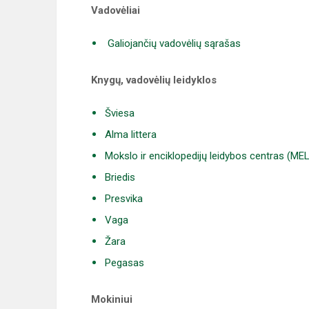
Vadovėliai
Galiojančių vadovėlių sąrašas
Knygų, vadovėlių leidyklos
Šviesa
Alma littera
Mokslo ir enciklopedijų leidybos centras (ME
Briedis
Presvika
Vaga
Žara
Pegasas
Mokiniui