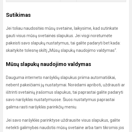
Sutikimas
Jei toliau naudositės mūsų svetaine, laikysime, kad sutinkate
gauti visus mūsų svetainės slapukus. Jei visgi norėtumėte
pakeisti savo slapukų nustatymus, tai galite padaryti bet kada:
skaitykite tolesnę skiltį „Mūsų slapukų naudojimo valdymas“.
Mūsų slapukų naudojimo valdymas
Dauguma interneto naršyklių slapukus priima automatiškai,
nebent pakeičiami jų nustatymai. Norėdami apriboti, uždrausti ar
ištrinti svetainių įrašomus slapukus, tai paprastai galite padaryti
savo naršyklės nustatymuose. Šiuos nustatymus paprastai
galima rasti naršyklės parinkčių meniu.
Jei savo naršyklės parinktyse uždrausite visus slapukus, galite
netekti galimybės naudotis mūsų svetaine arba tam tikromis jos