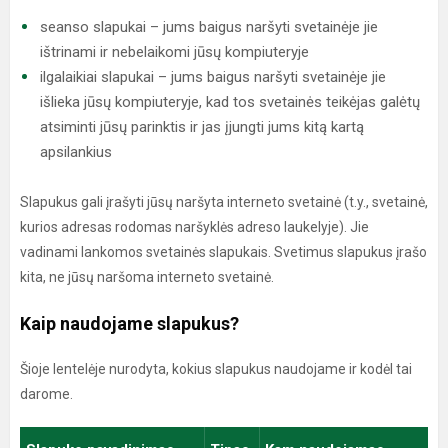
seanso slapukai – jums baigus naršyti svetainėje jie
ištrinami ir nebelaikomi jūsų kompiuteryje
ilgalaikiai slapukai – jums baigus naršyti svetainėje jie
išlieka jūsų kompiuteryje, kad tos svetainės teikėjas galėtų
atsiminti jūsų parinktis ir jas įjungti jums kitą kartą
apsilankius
Slapukus gali įrašyti jūsų naršyta interneto svetainė (t.y., svetainė,
kurios adresas rodomas naršyklės adreso laukelyje). Jie
vadinami lankomos svetainės slapukais. Svetimus slapukus įrašo
kita, ne jūsų naršoma interneto svetainė.
Kaip naudojame slapukus?
Šioje lentelėje nurodyta, kokius slapukus naudojame ir kodėl tai
darome.