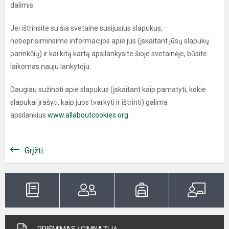
dalimis.
Jei ištrinsite su šia svetaine susijusius slapukus,
nebeprisiminsime informacijos apie jus (įskaitant jūsų slapukų
parinkčių) ir kai kitą kartą apsilankysite šioje svetainėje, būsite
laikomas nauju lankytoju.
Daugiau sužinoti apie slapukus (įskaitant kaip pamatyti, kokie
slapukai įrašyti, kaip juos tvarkyti ir ištrinti) galima
apsilankius
www.allaboutcookies.org
.
Grįžti