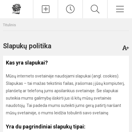
Paieška
Men
Titulinis
Slapukų politika
Kas yra slapukai?
Mūsų interneto svetainėje naudojami slapukai (angl. cookies).
Slapukas – tai mažas tekstinis failas, įrašomas į jūsų kompiuterį,
planšetę ar telefoną jums apsilankius svetainėje. Šie slapukai
suteikia mums galimybę išskirti jus iš kitų mūsų svetainės
naudotojų. Tai padeda mums suteikti jums gerą patirtį naršant
mūsų svetainėje, o mums leidžia tobulinti savo svetainę.
Yra du pagrindiniai slapukų tipai: