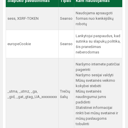
Slapuko pavadinimas
Tipas
Kam naudojamas
Naudojama apsaugoti
sess, XSRF-TOKEN
Seanso
formas nuo kenkėjiškų
robotų
Lankytojui paspaudus, kad
sutinka su slapukų politika,
europeCookie
Seanso
šis pranešimas
neberodomas
Naršymo internete patirčiai
pagerinti
Naršymo sesijai valdyti
Mūsų svetainės veikimo
kokybei stebėti
_utma, _utmz, _ga,
Trečių
Mūsų svetainės
_gid, _gat_gtag_UA_xxxxxxxxx
šalių
naudingumui jums
padidinti
Statistinei informacijai
rinkti bei mūsų svetainei ir
mūsų paslaugoms
tobulinti