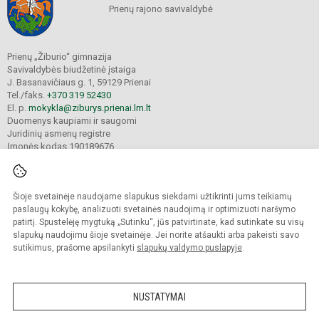
Prienų rajono savivaldybė
Prienų „Žiburio“ gimnazija
Savivaldybės biudžetinė įstaiga
J. Basanavičiaus g. 1, 59129 Prienai
Tel./faks.
+370 319 52430
El. p.
mokykla@ziburys.prienai.lm.lt
Duomenys kaupiami ir saugomi
Juridinių asmenų registre
Įmonės kodas 190189676
Šioje svetainėje naudojame slapukus siekdami užtikrinti jums teikiamų
© 2023 Prienų "Žiburio" gimnazija. Visos teisės saugomos.
Kopijuoti turinį be raštiško gimnazijos sutikimo griežtai draudžiama.
paslaugų kokybę, analizuoti svetainės naudojimą ir optimizuoti naršymo
patirtį. Spustelėję mygtuką „Sutinku“, jūs patvirtinate, kad sutinkate su visų
Versija neįgaliesiems
Slapukų politika
slapukų naudojimu šioje svetainėje. Jei norite atšaukti arba pakeisti savo
sutikimus, prašome apsilankyti
slapukų valdymo puslapyje
.
Sumanus būdas atnaujinti
mokyklos interneto
svetainę
NUSTATYMAI