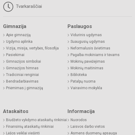
Tvarkaraščiai
Gimnazija
Paslaugos
Apie gimnaziją
Vidurinis ugdymas
Ugdymo aplinka
Suaugusių ugdymas
Vizija, misija, vertybės, filosofija
Neformalusis švietimas
Pasiekimai
Pagalba mokiniams ir tėvams
Gimnazijos simboliai
Mokinių pavėžėjimas
Gimnazijos himnas
Mokinių maitinimas
Tradiciniai renginiai
Biblioteka
Bendradarbiavimas
Patalpų nuoma
Priėmimas į gimnaziją
Vairavimo mokykla
Ataskaitos
Informacija
Biudžeto vykdymo ataskaitų rinkiniai
Nuorodos
Finansinių ataskaitų rinkiniai
Laisvos darbo vietos
Lėšos veiklai viešinti
Asmens duomenų apsauga