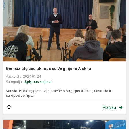
V
A
Gimnazistų susitikimas su Virgilijumi Alekna
Paskelbta: 2024-01-24
Kategorija:
Ugdymas karjerai
Sausio 19 dieną gimnazijoje viešėjo Virgilijus Alekna, Pasaulio ir
Europos čempi...
Plačiau
A