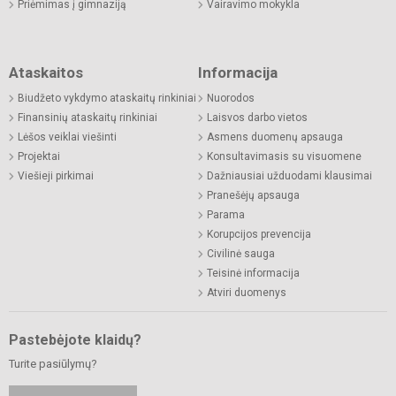
Priėmimas į gimnaziją
Vairavimo mokykla
Ataskaitos
Informacija
Biudžeto vykdymo ataskaitų rinkiniai
Nuorodos
Finansinių ataskaitų rinkiniai
Laisvos darbo vietos
Lėšos veiklai viešinti
Asmens duomenų apsauga
Projektai
Konsultavimasis su visuomene
Viešieji pirkimai
Dažniausiai užduodami klausimai
Pranešėjų apsauga
Parama
Korupcijos prevencija
Civilinė sauga
Teisinė informacija
Atviri duomenys
Pastebėjote klaidų?
Turite pasiūlymų?