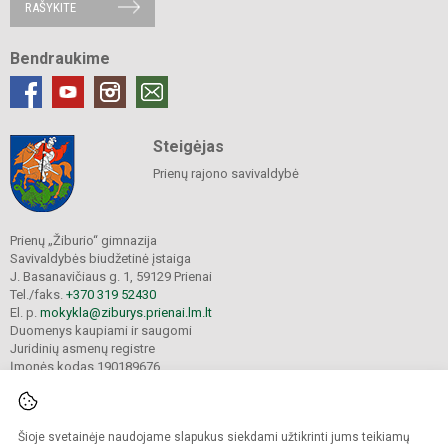
RAŠYKITE
Bendraukime
Steigėjas
Prienų rajono savivaldybė
Prienų „Žiburio“ gimnazija
Savivaldybės biudžetinė įstaiga
J. Basanavičiaus g. 1, 59129 Prienai
Tel./faks.
+370 319 52430
El. p.
mokykla@ziburys.prienai.lm.lt
Duomenys kaupiami ir saugomi
Juridinių asmenų registre
Įmonės kodas 190189676
Šioje svetainėje naudojame slapukus siekdami užtikrinti jums teikiamų
© 2023 Prienų "Žiburio" gimnazija. Visos teisės saugomos.