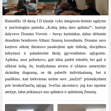
Balandžio 18 dieną I D klasėje vyko integruota dorinio ugdymo
ir psichologijos pamoka „Kokią įtaką daro aplinka?“, kurioje
dalyvavo Donatas Voveris – buvęs karininkas, dabar dirbantis
draudimo bendrovės Allianz finansų konsultantu. Donatas savo
karjeros sėkmę iliustravo pasakojimu apie futbolą, disciplinos
laikymusi ir palankiomis tikslų įgyvendinimo sąlygomis.
Aplinka, anot pašnekovo, gali labai padėti tobulėti, bet gali ir
užkirsti kelią. Jis, braižydamas atviros ir uždaros asmenybės
skritulinę diagramą, ne tik pabrėžė individualumą, bet ir
paaiškino, kad kiekvienas turime save „laužyti“ prisitaikydami
prie besikeičiančių sąlygų. Svečias akcentavo, jog kuo tapsime
ateityje, labai priklausys nuo aplinkos ir aplinkinių žmonių.