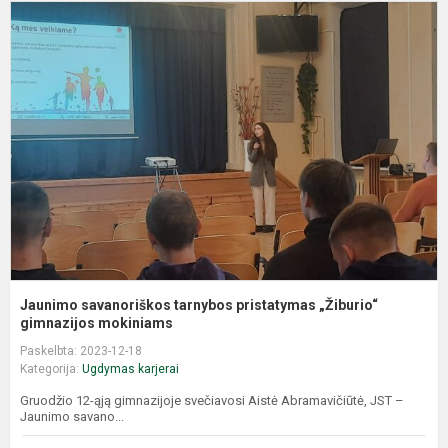
J
s
t
p
„
g
Jaunimo savanoriškos tarnybos pristatymas „Žiburio“
gimnazijos mokiniams
Paskelbta: 2023-12-18
Kategorija:
Ugdymas karjerai
Gruodžio 12-ąją gimnazijoje svečiavosi Aistė Abramavičiūtė, JST –
Jaunimo savano...