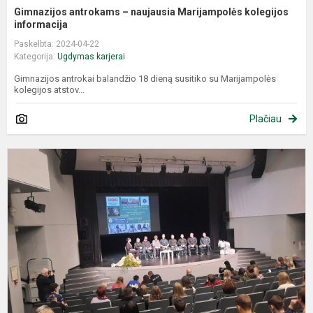
Gimnazijos antrokams – naujausia Marijampolės kolegijos
informacija
Paskelbta: 2024-04-22
Kategorija:
Ugdymas karjerai
Gimnazijos antrokai balandžio 18 dieną susitiko su Marijampolės
kolegijos atstov...
Plačiau
N
u
p
a
p
p