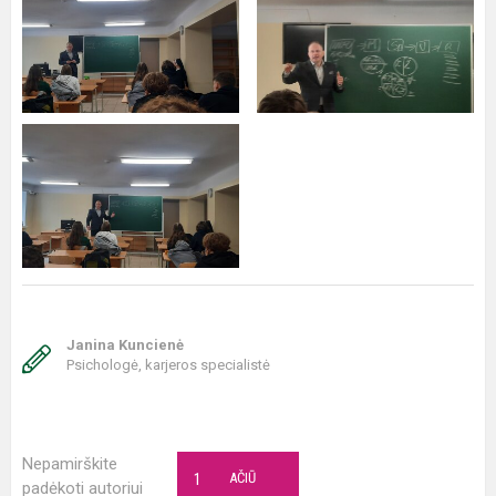
Janina Kuncienė
Psichologė, karjeros specialistė
Nepamirškite
1
AČIŪ
padėkoti autoriui