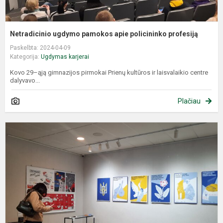
Netradicinio ugdymo pamokos apie policininko profesiją
Paskelbta: 2024-04-09
Kategorija:
Ugdymas karjerai
Kovo 29–ąją gimnazijos pirmokai Prienų kultūros ir laisvalaikio centre
dalyvavo...
Plačiau
G
a
a
G
p