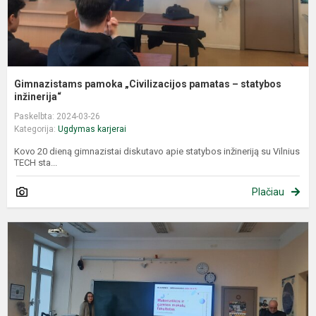
Gimnazistams pamoka „Civilizacijos pamatas – statybos
inžinerija“
Paskelbta: 2024-03-26
Kategorija:
Ugdymas karjerai
Kovo 20 dieną gimnazistai diskutavo apie statybos inžineriją su Vilnius
TECH sta...
Plačiau
G
a
p
a
t
m