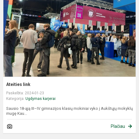
l
Ateities link
Paskelbta: 2024-01-23
Kategorija:
Ugdymas karjerai
Sausio 18-ąją III–IV gimnazijos klasių mokiniai vyko į Aukštųjų mokyklų
mugę Kau...
Plačiau