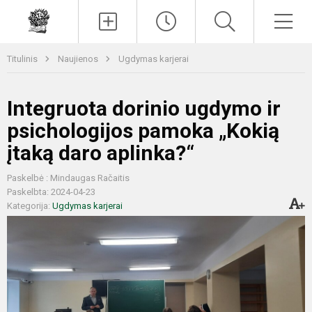
Paieška
Men
Titulinis
Naujienos
Ugdymas karjerai
Integruota dorinio ugdymo ir
psichologijos pamoka „Kokią
įtaką daro aplinka?“
Paskelbė : Mindaugas Račaitis
Paskelbta: 2024-04-23
Kategorija:
Ugdymas karjerai