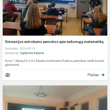
Gimnazijos antrokams pamokos apie taikomąją matematiką
Paskelbta: 2024-03-13
Kategorija:
Ugdymas karjerai
Kovo 1 dieną II b ir II c klasės mokiniams fizikos pamokas vedė buvusi
gimnazist...
Plačiau
P
g
k
a