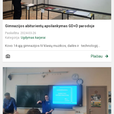
Gimnazijos abiturientų apsilankymas GD+D parodoje
Paskelbta: 2024-03-26
Kategorija:
Ugdymas karjerai
Kovo 14-ąją gimnazijos IV klasių muzikos, dailės ir technologij...
Plačiau
G
p
„
p
–
s
in