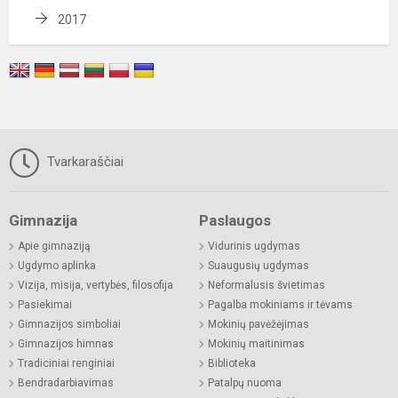
2017
Tvarkaraščiai
Gimnazija
Paslaugos
Apie gimnaziją
Vidurinis ugdymas
Ugdymo aplinka
Suaugusių ugdymas
Vizija, misija, vertybės, filosofija
Neformalusis švietimas
Pasiekimai
Pagalba mokiniams ir tėvams
Gimnazijos simboliai
Mokinių pavėžėjimas
Gimnazijos himnas
Mokinių maitinimas
Tradiciniai renginiai
Biblioteka
Bendradarbiavimas
Patalpų nuoma