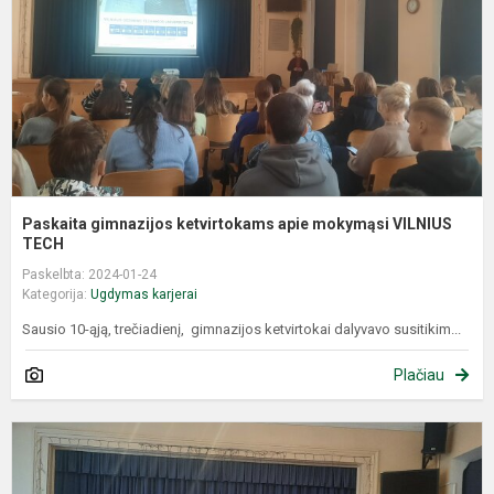
m
V
T
Paskaita gimnazijos ketvirtokams apie mokymąsi VILNIUS
TECH
Paskelbta: 2024-01-24
Kategorija:
Ugdymas karjerai
Sausio 10-ąją, trečiadienį, gimnazijos ketvirtokai dalyvavo susitikim...
Plačiau
G
s
s