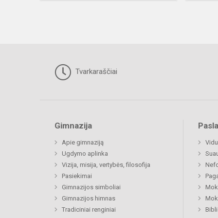
Tvarkaraščiai
Gimnazija
Pasl
Apie gimnaziją
Vidu
Ugdymo aplinka
Sua
Vizija, misija, vertybės, filosofija
Nefo
Pasiekimai
Paga
Gimnazijos simboliai
Moki
Gimnazijos himnas
Moki
Tradiciniai renginiai
Bibl