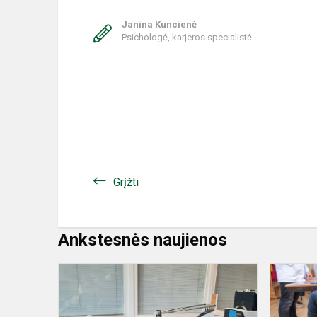
Janina Kuncienė
Psichologė, karjeros specialistė
Grįžti
Ankstesnės naujienos
Gimnazijos
antrokai
–