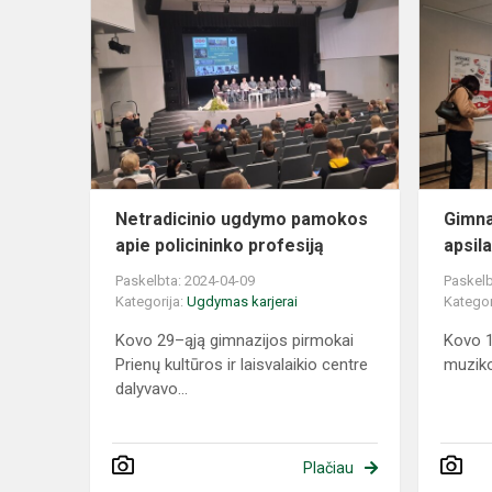
ugdymo
pamokos
apie
policininko
profesiją
Netradicinio ugdymo pamokos
Gimna
apie policininko profesiją
apsil
Paskelbta: 2024-04-09
Paskelb
Kategorija:
Ugdymas karjerai
Kategor
Kovo 29–ąją gimnazijos pirmokai
Kovo 1
Prienų kultūros ir laisvalaikio centre
muzikos
dalyvavo...
Plačiau