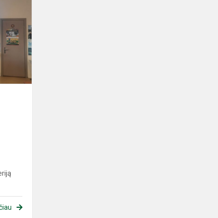
pamoka
„Civilizacijos
pamatas
–
statybos
inžin...
riją
čiau