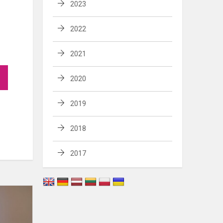
2023
2022
2021
2020
2019
2018
2017
Lietuvos
moksleivių
sąjungos