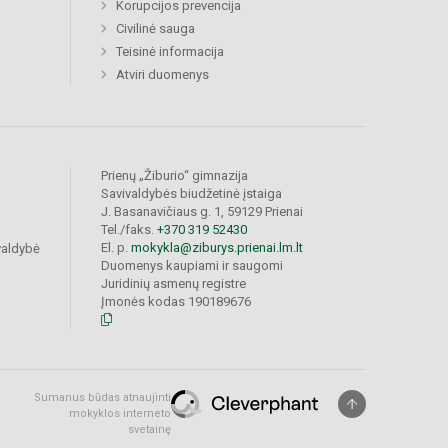
Korupcijos prevencija
Civilinė sauga
Teisinė informacija
Atviri duomenys
Prienų „Žiburio“ gimnazija
Savivaldybės biudžetinė įstaiga
J. Basanavičiaus g. 1, 59129 Prienai
Tel./faks.
+370 319 52430
El. p.
mokykla@ziburys.prienai.lm.lt
valdybė
Duomenys kaupiami ir saugomi
Juridinių asmenų registre
Įmonės kodas 190189676
Sumanus būdas atnaujinti
mokyklos interneto
svetainę