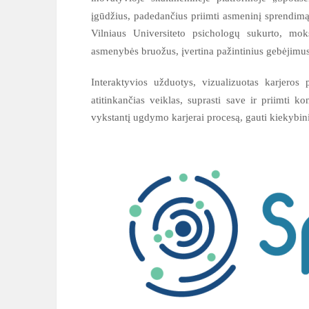
įgūdžius, padedančius priimti asmeninį sprendimą d
Vilniaus Universiteto psichologų sukurto, moks
asmenybės bruožus, įvertina pažintinius gebėjimus 
Interaktyvios užduotys, vizualizuotas karjeros 
atitinkančias veiklas, suprasti save ir priimti ko
vykstantį ugdymo karjerai procesą, gauti kiekybini