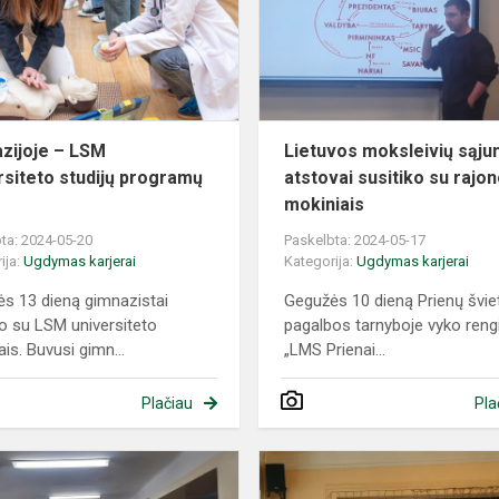
universiteto
studijų
programų
mugė
zijoje – LSM
Lietuvos moksleivių sąj
rsiteto studijų programų
atstovai susitiko su rajo
mokiniais
ta: 2024-05-20
Paskelbta: 2024-05-17
ija:
Ugdymas karjerai
Kategorija:
Ugdymas karjerai
s 13 dieną gimnazistai
Gegužės 10 dieną Prienų švi
ko su LSM universiteto
pagalbos tarnyboje vyko reng
is. Buvusi gimn...
„LMS Prienai...
Plačiau
Pla
Integruota
dorinio