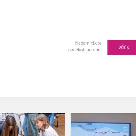
Nepamirškite
6
AČIŪ
padėkoti autoriui
Gimnazijoje
–
LSM