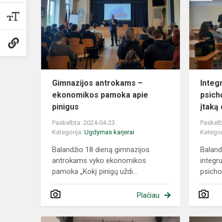
–
ekonomiko
pamoka
apie
pinigus
Gimnazijos antrokams –
Integ
ekonomikos pamoka apie
psich
pinigus
įtaką 
Paskelbta: 2024-04-23
Paskelb
Kategorija:
Ugdymas karjerai
Kategor
Balandžio 18 dieną gimnazijos
Baland
antrokams vyko ekonomikos
integr
pamoka „Kokį pinigų uždi...
psichol
Plačiau
Netradicinio