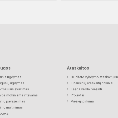
augos
Ataskaitos
rinis ugdymas
Biudžeto vykdymo ataskaitų rin
ugusių ugdymas
Finansinių ataskaitų rinkiniai
rmalusis švietimas
Lėšos veiklai viešinti
lba mokiniams ir tėvams
Projektai
nių pavėžėjimas
Viešieji pirkimai
nių maitinimas
ioteka