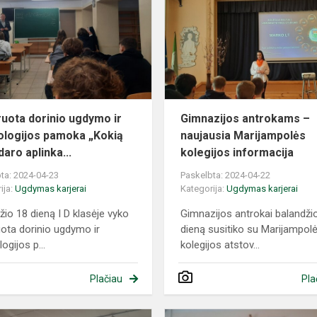
ugdymo
s
ir
psichologijos
pamoka
„Kokią
įt...
ruota dorinio ugdymo ir
Gimnazijos antrokams –
ologijos pamoka „Kokią
naujausia Marijampolės
daro aplinka...
kolegijos informacija
ta: 2024-04-23
Paskelbta: 2024-04-22
ija:
Ugdymas karjerai
Kategorija:
Ugdymas karjerai
žio 18 dieną I D klasėje vyko
Gimnazijos antrokai balandži
uota dorinio ugdymo ir
dieną susitiko su Marijampol
ogijos p...
kolegijos atstov...
Plačiau
Pla
Gimnazijos