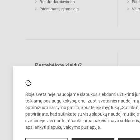
Bendradarbiavimas
Pat
Priėmimas į gimnaziją
Vair
Pastebėjote klaidų?
Bend
Turite pasiūlymų?
RAŠYKITE
Šioje svetainėje naudojame slapukus siekdami užtikrinti j
teikiamų paslaugų kokybę, analizuoti svetainės naudojimą 
optimizuoti naršymo patirtį. Spustelėję mygtuką „Sutinku“,
patvirtinate, kad sutinkate su visų slapukų naudojimu šioje
svetainėje. Jei norite atšaukti arba pakeisti savo sutikimu
© 2023 Prienų "Žiburio" gimnazija. Visos teisės saugomos.
apsilankyti
slapukų valdymo puslapyje
.
Kopijuoti turinį be raštiško gimnazijos sutikimo griežtai draudžiama.