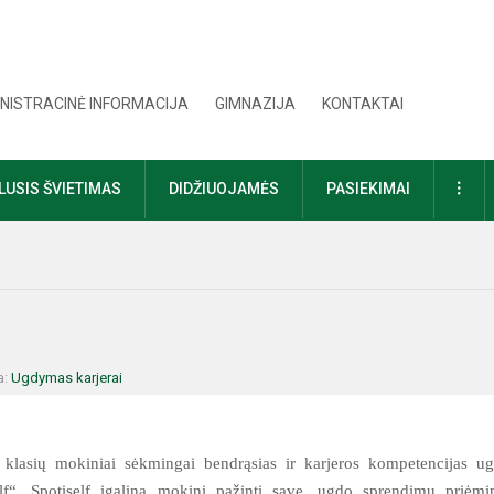
NISTRACINĖ INFORMACIJA
GIMNAZIJA
KONTAKTAI
DAU
USIS ŠVIETIMAS
DIDŽIUOJAMĖS
PASIEKIMAI
a:
Ugdymas karjerai
s klasių mokiniai sėkmingai
bendrąsias ir karjeros kompetencijas u
elf“. Spotiself įgalina mokinį pažinti save, ugdo sprendimų priėm