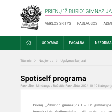
PRIENŲ "ŽIBURIO" GIMNAZIJA
VEIKLOS SRITYS
PASLAUGOS
ADMI
PRADŽIA
UGDYMAS
PAGALBA
NEFORMAL
Titulinis
Naujienos
Ugdymas karjerai
Spotiself programa
Paskelbė : Mindaugas Račaitis
Paskelbta: 2024-10-10
Kategorij
Prienų ,,Žiburio" gimnazijos I – IV gimnazijo
inovatyvioje skaitmeninėje platformoje „Spotis