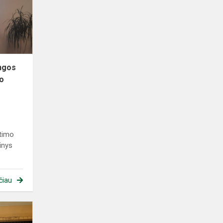
atstovai
susitiko
su
rajono
mo...
ungos
no
etimo
inys
čiau
Gimnazijos
antrokams