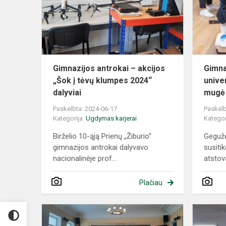
akcijos
„Šok
į
tėvų
klumpes
2024“
Gimnazijos antrokai – akcijos
Gimna
dal...
„Šok į tėvų klumpes 2024“
unive
dalyviai
mugė
Paskelbta: 2024-06-17
Paskelb
Kategorija:
Ugdymas karjerai
Kategor
Birželio 10-ąją Prienų „Žiburio“
Gegužė
gimnazijos antrokai dalyvavo
susiti
nacionalinėje prof...
atstova
Plačiau
Gimnazijos
antrokams