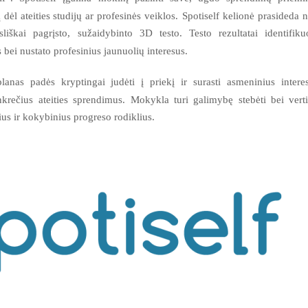
ėl ateities studijų ar profesinės veiklos.
Spotiself kelionė prasideda 
liškai pagrįsto, sužaidybinto 3D testo. Testo rezultatai identifiku
bei nustato profesinius jaunuolių interesus.
planas padės kryptingai judėti į priekį ir surasti asmeninius intere
nkrečius ateities sprendimus.
Mokykla turi galimybę stebėti bei verti
us ir kokybinius progreso rodiklius.