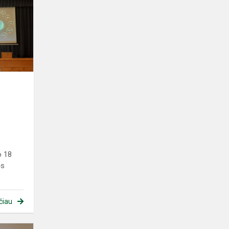
–
naujausia
Marijampolės
kolegijos
inf...
o 18
ės
čiau
Gimnazistams