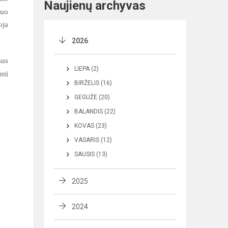
Naujienų archyvas
nuo
oja
2026
sus
LIEPA (2)
nti
BIRŽELIS (16)
GEGUŽĖ (20)
BALANDIS (22)
KOVAS (23)
VASARIS (12)
SAUSIS (13)
2025
2024