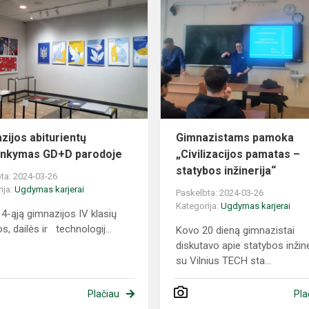
abiturientų
apsilankymas
GD+D
parodoje
zijos abiturientų
Gimnazistams pamoka
ankymas GD+D parodoje
„Civilizacijos pamatas –
statybos inžinerija“
ta: 2024-03-26
ija:
Ugdymas karjerai
Paskelbta: 2024-03-26
Kategorija:
Ugdymas karjerai
4-ąją gimnazijos IV klasių
, dailės ir technologij...
Kovo 20 dieną gimnazistai
diskutavo apie statybos inžine
su Vilnius TECH sta...
Plačiau
Pla