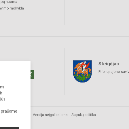
alpų nuoma
avimo mokykla
Steigėjas
raukime
Prienų rajono savi
ums
ir
 jūs
s, prašome
Versija neįgaliesiems
Slapukų politika