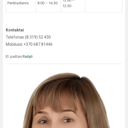
12.00 –
Penktadienis
8.00 – 16.30
12.30
Kontaktai
Telefonas (8 319) 52 430
Mobilusis +370 687 81446
El. paštas
Rašyti