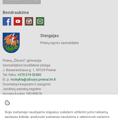
Bendraukime
Steigėjas
Prienų rajono savivaldybė
Prienų „Žiburio“ gimnazija
Savivaldybės biudžetinė įstaiga
J. Basanavičiaus g. 1, 59129 Prienai
Tel./faks.
+370 319 52430
El. p.
mokykla@ziburys.prienai.lm.lt
Duomenys kaupiami ir saugomi
Juridinių asmenų registre
Įmonės kodas 190189676
Šioje svetainėje naudojame slapukus siekdami užtikrinti jums teikiamų
© 2023 Prienų "Žiburio" gimnazija. Visos teisės saugomos.
Kopijuoti turinį be raštiško gimnazijos sutikimo griežtai draudžiama.
paslaugų kokybę, analizuoti svetainės naudojimą ir optimizuoti naršymo