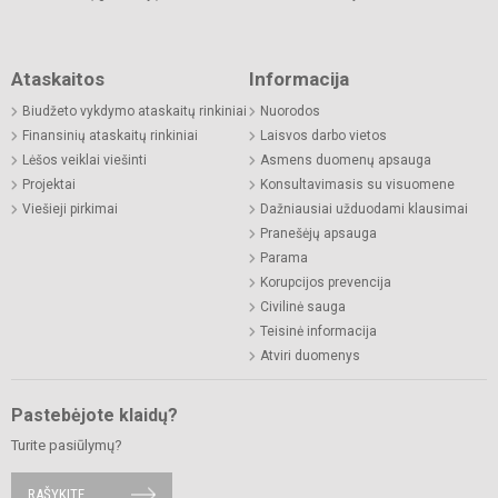
Ataskaitos
Informacija
Biudžeto vykdymo ataskaitų rinkiniai
Nuorodos
Finansinių ataskaitų rinkiniai
Laisvos darbo vietos
Lėšos veiklai viešinti
Asmens duomenų apsauga
Projektai
Konsultavimasis su visuomene
Viešieji pirkimai
Dažniausiai užduodami klausimai
Pranešėjų apsauga
Parama
Korupcijos prevencija
Civilinė sauga
Teisinė informacija
Atviri duomenys
Pastebėjote klaidų?
Turite pasiūlymų?
RAŠYKITE