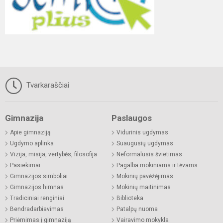
Tvarkaraščiai
Gimnazija
Paslaugos
Apie gimnaziją
Vidurinis ugdymas
Ugdymo aplinka
Suaugusių ugdymas
Vizija, misija, vertybės, filosofija
Neformalusis švietimas
Pasiekimai
Pagalba mokiniams ir tėvams
Gimnazijos simboliai
Mokinių pavėžėjimas
Gimnazijos himnas
Mokinių maitinimas
Tradiciniai renginiai
Biblioteka
Bendradarbiavimas
Patalpų nuoma
Priėmimas į gimnaziją
Vairavimo mokykla