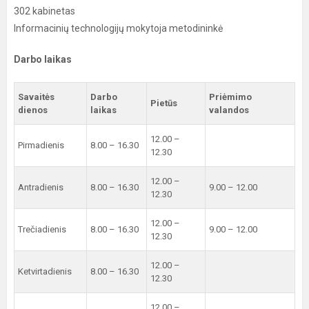
302 kabinetas
Informacinių technologijų mokytoja metodininkė
Darbo laikas
Savaitės
Darbo
Priėmimo
Pietūs
dienos
laikas
valandos
12.00 –
Pirmadienis
8.00 – 16.30
12.30
12.00 –
Antradienis
8.00 – 16.30
9.00 – 12.00
12.30
12.00 –
Trečiadienis
8.00 – 16.30
9.00 – 12.00
12.30
12.00 –
Ketvirtadienis
8.00 – 16.30
12.30
12.00 –