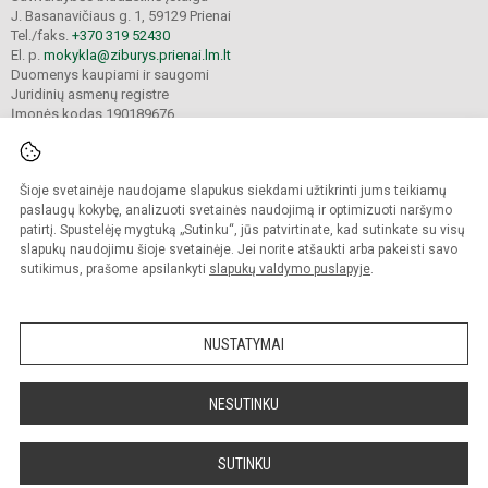
J. Basanavičiaus g. 1, 59129 Prienai
Tel./faks.
+370 319 52430
El. p.
mokykla@ziburys.prienai.lm.lt
Duomenys kaupiami ir saugomi
Juridinių asmenų registre
Įmonės kodas 190189676
Šioje svetainėje naudojame slapukus siekdami užtikrinti jums teikiamų
© 2023 Prienų "Žiburio" gimnazija. Visos teisės saugomos.
Kopijuoti turinį be raštiško gimnazijos sutikimo griežtai draudžiama.
paslaugų kokybę, analizuoti svetainės naudojimą ir optimizuoti naršymo
patirtį. Spustelėję mygtuką „Sutinku“, jūs patvirtinate, kad sutinkate su visų
Versija neįgaliesiems
Slapukų politika
slapukų naudojimu šioje svetainėje. Jei norite atšaukti arba pakeisti savo
sutikimus, prašome apsilankyti
slapukų valdymo puslapyje
.
Sumanus būdas atnaujinti
mokyklos interneto
svetainę
NUSTATYMAI
NESUTINKU
SUTINKU