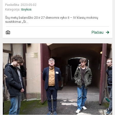
Paskelbta: 2023-05-02
Kategorija:
Išvykos
Šių metų balandžio 20 ir 27 dienomis vyko II – IV klasių mokinių
susitikimai „Ši...
Plačiau
I
į
V