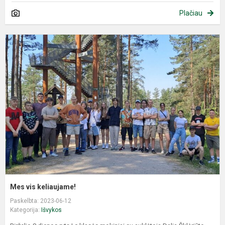
Plačiau
M
v
k
Mes vis keliaujame!
Paskelbta: 2023-06-12
Kategorija:
Išvykos