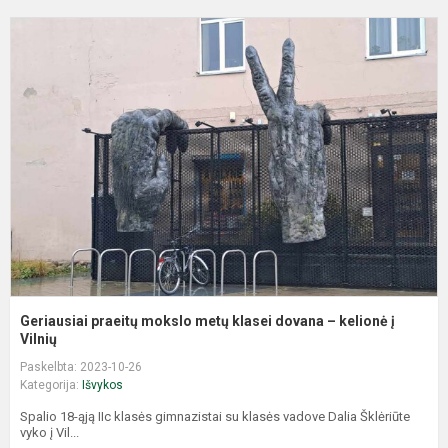
G
p
m
m
k
d
–
k
į
Vi
Geriausiai praeitų mokslo metų klasei dovana – kelionė į
Vilnių
Paskelbta: 2023-10-26
Kategorija:
Išvykos
Spalio 18-ąją IIc klasės gimnazistai su klasės vadove Dalia Šklėriūte
vyko į Vil...