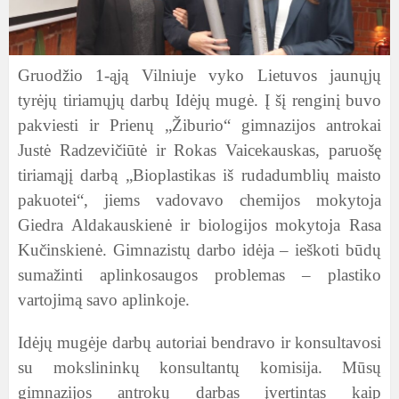
Gruodžio 1-ąją Vilniuje vyko Lietuvos jaunųjų
tyrėjų tiriamųjų darbų Idėjų mugė. Į šį renginį buvo
pakviesti ir Prienų „Žiburio“ gimnazijos antrokai
Justė Radzevičiūtė ir Rokas Vaicekauskas, paruošę
tiriamąjį darbą „Bioplastikas iš rudadumblių maisto
pakuotei“, jiems vadovavo chemijos mokytoja
Giedra Aldakauskienė ir biologijos mokytoja Rasa
Kučinskienė. Gimnazistų darbo idėja – ieškoti būdų
sumažinti aplinkosaugos problemas – plastiko
vartojimą savo aplinkoje.
Idėjų mugėje darbų autoriai bendravo ir konsultavosi
su mokslininkų konsultantų komisija. Mūsų
gimnazijos antrokų darbas įvertintas kaip