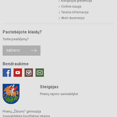
Korupcijos prevencija
Civilinė sauga
Teisinė informacija
Atviri duomenys
Pastebėjote klaidų?
Turite pasiūlymų?
RAŠYKITE
Bendraukime
Steigėjas
Prienų rajono savivaldybė
Prienų „Žiburio“ gimnazija
Savivaldybės biudžetinė įstaiga