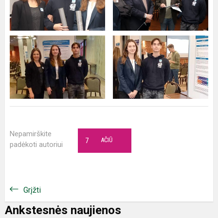
Nepamirškite
7
AČIŪ
padėkoti autoriui
Grįžti
Ankstesnės naujienos