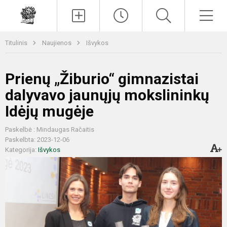
Paieška
Men
Titulinis
Naujienos
Išvykos
Prienų „Žiburio“ gimnazistai
dalyvavo jaunųjų mokslininkų
Idėjų mugėje
Paskelbė : Mindaugas Račaitis
Paskelbta: 2023-12-06
Kategorija:
Išvykos