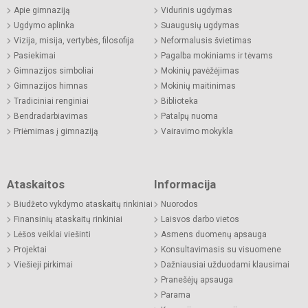
Apie gimnaziją
Vidurinis ugdymas
Ugdymo aplinka
Suaugusių ugdymas
Vizija, misija, vertybės, filosofija
Neformalusis švietimas
Pasiekimai
Pagalba mokiniams ir tėvams
Gimnazijos simboliai
Mokinių pavėžėjimas
Gimnazijos himnas
Mokinių maitinimas
Tradiciniai renginiai
Biblioteka
Bendradarbiavimas
Patalpų nuoma
Priėmimas į gimnaziją
Vairavimo mokykla
Ataskaitos
Informacija
Biudžeto vykdymo ataskaitų rinkiniai
Nuorodos
Finansinių ataskaitų rinkiniai
Laisvos darbo vietos
Lėšos veiklai viešinti
Asmens duomenų apsauga
Projektai
Konsultavimasis su visuomene
Viešieji pirkimai
Dažniausiai užduodami klausimai
Pranešėjų apsauga
Parama