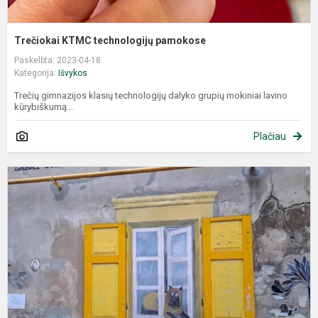
Trečiokai KTMC technologijų pamokose
Paskelbta: 2023-04-18
Kategorija:
Išvykos
Trečių gimnazijos klasių technologijų dalyko grupių mokiniai lavino
kūrybiškumą...
Plačiau
I
į
K