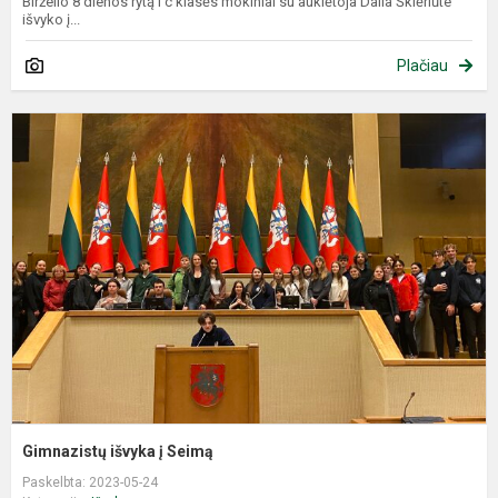
Birželio 8 dienos rytą I c klasės mokiniai su auklėtoja Dalia Šklėriūte
išvyko į...
Plačiau
G
i
į
S
Gimnazistų išvyka į Seimą
Paskelbta: 2023-05-24