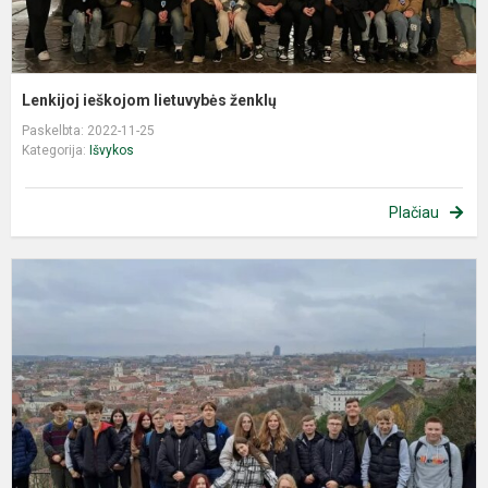
Lenkijoj ieškojom lietuvybės ženklų
Paskelbta: 2022-11-25
Kategorija:
Išvykos
Plačiau
P
i
į
V