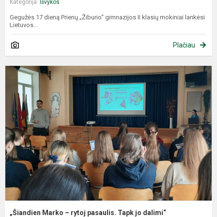
Kategorija:
Išvykos
Gegužės 17 dieną Prienų „Žiburio“ gimnazijos II klasių mokiniai lankėsi
Lietuvos...
Plačiau
„
M
–
r
p
T
j
d
„Šiandien Marko – rytoj pasaulis. Tapk jo dalimi“