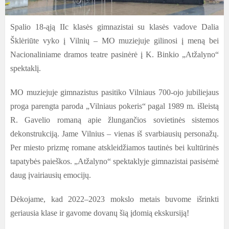
Spalio 18-ąją IIc klasės gimnazistai su klasės vadove Dalia
Šklėriūte vyko į Vilnių – MO muziejuje gilinosi į meną bei
Nacionaliniame dramos teatre pasinėrė į K. Binkio „Atžalyno“
spektaklį.
MO muziejuje gimnazistus pasitiko Vilniaus 700-ojo jubiliejaus
proga parengta paroda „Vilniaus pokeris“ pagal 1989 m. išleistą
R. Gavelio romaną apie žlungančios sovietinės sistemos
dekonstrukciją. Jame Vilnius – vienas iš svarbiausių personažų.
Per miesto prizmę romane atskleidžiamos tautinės bei kultūrinės
tapatybės paieškos. „Atžalyno“ spektaklyje gimnazistai pasisėmė
daug įvairiausių emocijų.
Dėkojame, kad 2022–2023 mokslo metais buvome išrinkti
geriausia klase ir gavome dovanų šią įdomią ekskursiją!