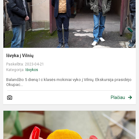
Išvyka į Vilnių
Paskelbta: 2023-04-21
Kategorija:
Išvykos
Balandžio 5 dieną I c klasės mokiniai vyko į Vilnių. Ekskursija prasidėjo
Okupac...
Plačiau
T
K
t
p