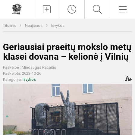
Paieška
Men
Titulinis
Naujienos
Išvykos
Geriausiai praeitų mokslo metų
klasei dovana – kelionė į Vilnių
Paskelbė : Mindaugas Račaitis
Paskelbta: 2023-10-26
Kategorija:
Išvykos