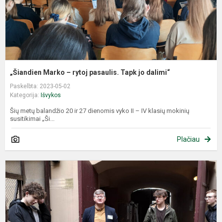
d
„Šiandien Marko – rytoj pasaulis. Tapk jo dalimi“
Paskelbta: 2023-05-02
Kategorija:
Išvykos
Šių metų balandžio 20 ir 27 dienomis vyko II – IV klasių mokinių
susitikimai „Ši...
Plačiau
I
į
V