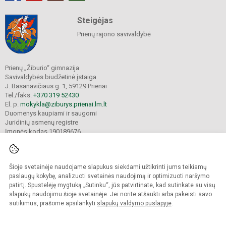
Steigėjas
Prienų rajono savivaldybė
Prienų „Žiburio“ gimnazija
Savivaldybės biudžetinė įstaiga
J. Basanavičiaus g. 1, 59129 Prienai
Tel./faks.
+370 319 52430
El. p.
mokykla@ziburys.prienai.lm.lt
Duomenys kaupiami ir saugomi
Juridinių asmenų registre
Įmonės kodas 190189676
Šioje svetainėje naudojame slapukus siekdami užtikrinti jums teikiamų
© 2023 Prienų "Žiburio" gimnazija. Visos teisės saugomos.
Kopijuoti turinį be raštiško gimnazijos sutikimo griežtai draudžiama.
paslaugų kokybę, analizuoti svetainės naudojimą ir optimizuoti naršymo
patirtį. Spustelėję mygtuką „Sutinku“, jūs patvirtinate, kad sutinkate su visų
Versija neįgaliesiems
Slapukų politika
slapukų naudojimu šioje svetainėje. Jei norite atšaukti arba pakeisti savo
sutikimus, prašome apsilankyti
slapukų valdymo puslapyje
.
Sumanus būdas atnaujinti
mokyklos interneto
svetainę