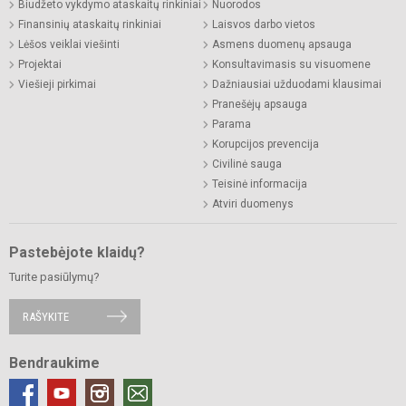
Biudžeto vykdymo ataskaitų rinkiniai
Nuorodos
Finansinių ataskaitų rinkiniai
Laisvos darbo vietos
Lėšos veiklai viešinti
Asmens duomenų apsauga
Projektai
Konsultavimasis su visuomene
Viešieji pirkimai
Dažniausiai užduodami klausimai
Pranešėjų apsauga
Parama
Korupcijos prevencija
Civilinė sauga
Teisinė informacija
Atviri duomenys
Pastebėjote klaidų?
Turite pasiūlymų?
RAŠYKITE
Bendraukime