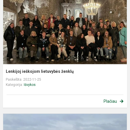
l
ž
Lenkijoj ieškojom lietuvybės ženklų
Paskelbta: 2022-11-25
Kategorija:
Išvykos
Plačiau
P
i