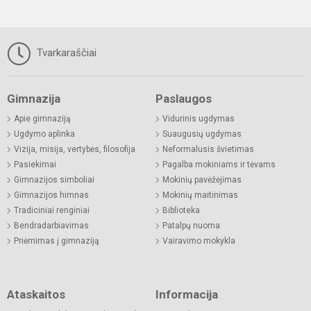
Tvarkaraščiai
Gimnazija
Paslaugos
Apie gimnaziją
Vidurinis ugdymas
Ugdymo aplinka
Suaugusių ugdymas
Vizija, misija, vertybės, filosofija
Neformalusis švietimas
Pasiekimai
Pagalba mokiniams ir tėvams
Gimnazijos simboliai
Mokinių pavėžėjimas
Gimnazijos himnas
Mokinių maitinimas
Tradiciniai renginiai
Biblioteka
Bendradarbiavimas
Patalpų nuoma
Priėmimas į gimnaziją
Vairavimo mokykla
Ataskaitos
Informacija