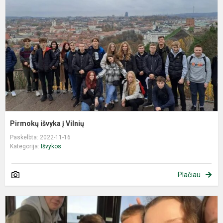
į
V
Pirmokų išvyka į Vilnių
Paskelbta: 2022-11-16
Kategorija:
Išvykos
Plačiau
E
„