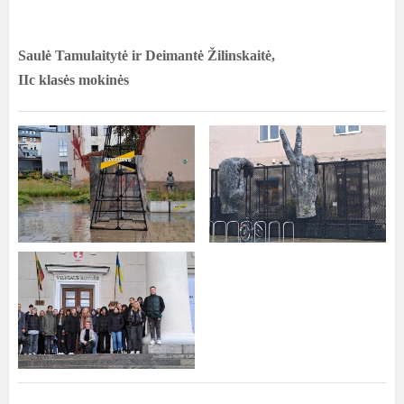
Saulė Tamulaitytė ir Deimantė Žilinskaitė,
IIc klasės mokinės