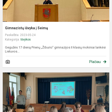
Gimnazistų išvyka į Seimą
Paskelbta: 2023-05-24
Kategorija:
Išvykos
Gegužės 17 dieną Prienų „Žiburio“ gimnazijos II klasių mokiniai lankėsi
Lietuvos...
Plačiau
„
M
–
r
p
T
j