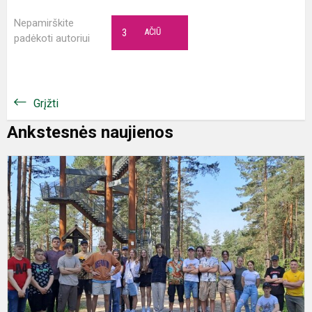
Nepamirškite
3
AČIŪ
padėkoti autoriui
Grįžti
Ankstesnės naujienos
M
v
k