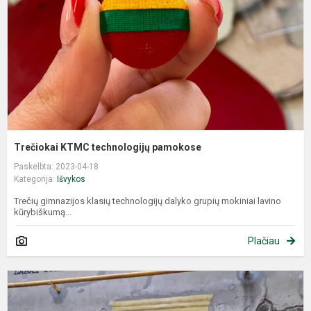
Trečiokai KTMC technologijų pamokose
Paskelbta: 2023-04-18
Kategorija:
Išvykos
Trečių gimnazijos klasių technologijų dalyko grupių mokiniai lavino
kūrybiškumą...
Plačiau
I
į
K