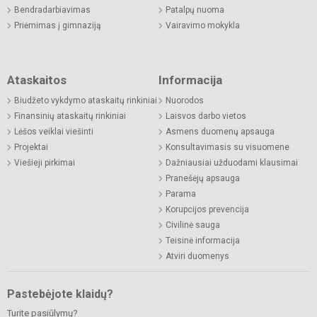
Bendradarbiavimas
Patalpų nuoma
Priėmimas į gimnaziją
Vairavimo mokykla
Ataskaitos
Informacija
Biudžeto vykdymo ataskaitų rinkiniai
Nuorodos
Finansinių ataskaitų rinkiniai
Laisvos darbo vietos
Lėšos veiklai viešinti
Asmens duomenų apsauga
Projektai
Konsultavimasis su visuomene
Viešieji pirkimai
Dažniausiai užduodami klausimai
Pranešėjų apsauga
Parama
Korupcijos prevencija
Civilinė sauga
Teisinė informacija
Atviri duomenys
Pastebėjote klaidų?
Turite pasiūlymų?