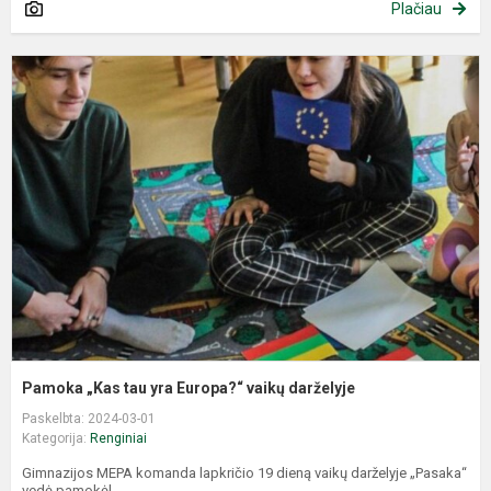
Plačiau
P
„
t
y
E
v
d
Pamoka „Kas tau yra Europa?“ vaikų darželyje
Paskelbta: 2024-03-01
Kategorija:
Renginiai
Gimnazijos MEPA komanda lapkričio 19 dieną vaikų darželyje „Pasaka“
vedė pamokėl...