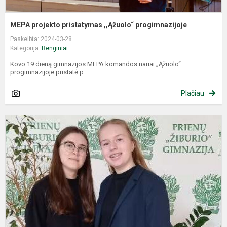
MEPA projekto pristatymas ,,Ąžuolo“ progimnazijoje
Paskelbta: 2024-03-28
Kategorija:
Renginiai
Kovo 19 dieną gimnazijos MEPA komandos nariai „Ąžuolo“
progimnazijoje pristatė p...
Plačiau
G
d
r
k