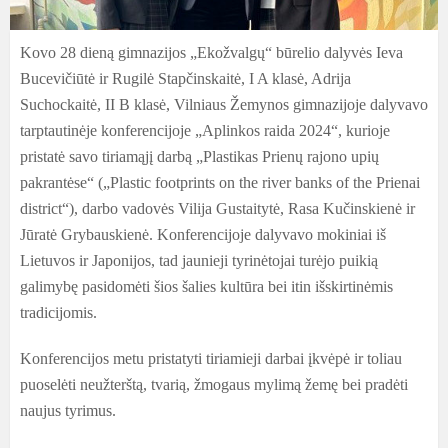
Kovo 28 dieną gimnazijos „Ekožvalgų“ būrelio dalyvės Ieva
Bucevičiūtė ir Rugilė Stapčinskaitė, I A klasė, Adrija
Suchockaitė, II B klasė, Vilniaus Žemynos gimnazijoje dalyvavo
tarptautinėje konferencijoje „Aplinkos raida 2024“, kurioje
pristatė savo tiriamąjį darbą „Plastikas Prienų rajono upių
pakrantėse“ („Plastic footprints on the river banks of the Prienai
district“), darbo vadovės Vilija Gustaitytė, Rasa Kučinskienė ir
Jūratė Grybauskienė. Konferencijoje dalyvavo mokiniai iš
Lietuvos ir Japonijos, tad jaunieji tyrinėtojai turėjo puikią
galimybę pasidomėti šios šalies kultūra bei itin išskirtinėmis
tradicijomis.
Konferencijos metu pristatyti tiriamieji darbai įkvėpė ir toliau
puoselėti neužterštą, tvarią, žmogaus mylimą žemę bei pradėti
naujus tyrimus.