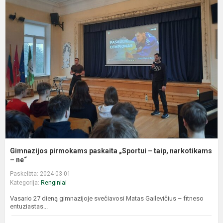
G
p
p
„
–
t
n
Gimnazijos pirmokams paskaita „Sportui – taip, narkotikams
– ne“
Paskelbta: 2024-03-01
Kategorija:
Renginiai
Vasario 27 dieną gimnazijoje svečiavosi Matas Gailevičius – fitneso
entuziastas...