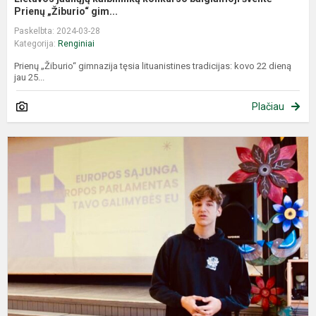
Prienų „Žiburio“ gim...
Paskelbta: 2024-03-28
Kategorija:
Renginiai
Prienų „Žiburio“ gimnazija tęsia lituanistines tradicijas: kovo 22 dieną
jau 25...
Plačiau
M
p
p
,
p