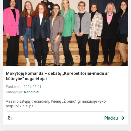
–
d
„
m
a
b
Mokytojų komanda – debatų „Korepetitoriai-mada ar
būtinybė“ nugalėtojai
Paskelbta: 2024-03-01
Kategorija:
Renginiai
Vasario 28-ąją, trečiadienį, Prienų „Žiburio“ gimnazijoje vyko
respublikiniai pa...
Plačiau