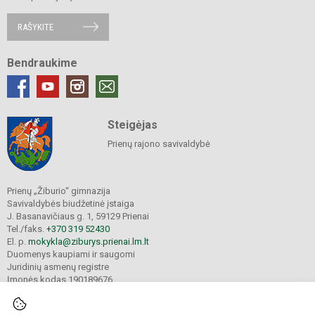
RAŠYKITE
Bendraukime
Steigėjas
Prienų rajono savivaldybė
Prienų „Žiburio“ gimnazija
Savivaldybės biudžetinė įstaiga
J. Basanavičiaus g. 1, 59129 Prienai
Tel./faks.
+370 319 52430
El. p.
mokykla@ziburys.prienai.lm.lt
Duomenys kaupiami ir saugomi
Juridinių asmenų registre
Įmonės kodas 190189676