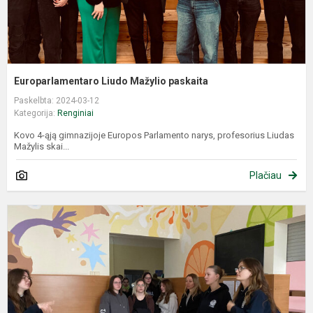
Europarlamentaro Liudo Mažylio paskaita
Paskelbta: 2024-03-12
Kategorija:
Renginiai
Kovo 4-ąją gimnazijoje Europos Parlamento narys, profesorius Liudas
Mažylis skai...
Plačiau
B
p
m
m
–
e