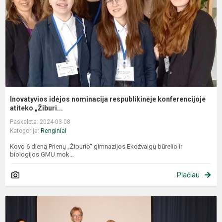
k
Inovatyvios idėjos nominacija respublikinėje konferencijoje
atiteko „Žiburi...
Paskelbta: 2024-03-08
Kategorija:
Renginiai
Kovo 6 dieną Prienų „Žiburio“ gimnazijos Ekožvalgų būrelio ir
biologijos GMU mok...
Plačiau
M
k