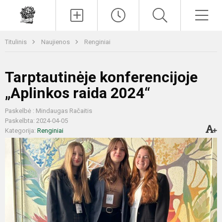
Paieška
Men
Titulinis
Naujienos
Renginiai
Tarptautinėje konferencijoje
„Aplinkos raida 2024“
Paskelbė : Mindaugas Račaitis
Paskelbta: 2024-04-05
Kategorija:
Renginiai