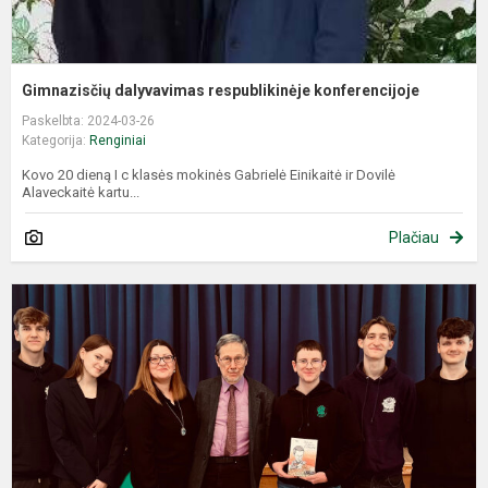
Gimnazisčių dalyvavimas respublikinėje konferencijoje
Paskelbta: 2024-03-26
Kategorija:
Renginiai
Kovo 20 dieną I c klasės mokinės Gabrielė Einikaitė ir Dovilė
Alaveckaitė kartu...
Plačiau
E
L
M
p