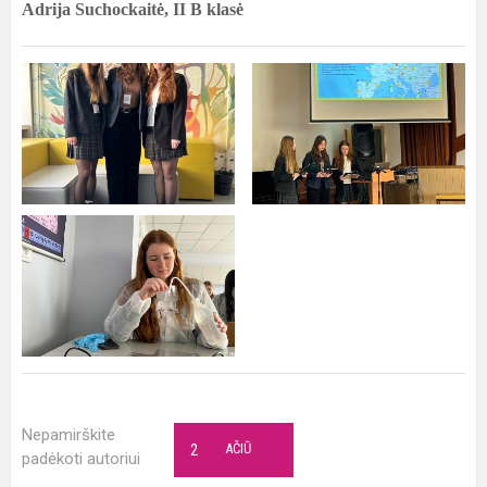
Adrija Suchockaitė, II B klasė
Nepamirškite
2
AČIŪ
padėkoti autoriui