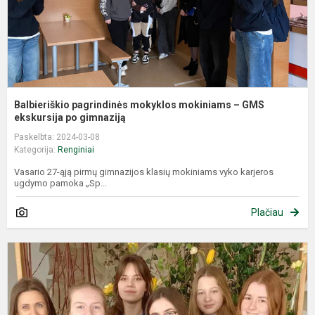
Balbieriškio pagrindinės mokyklos mokiniams – GMS
ekskursija po gimnaziją
Paskelbta: 2024-03-08
Kategorija:
Renginiai
Vasario 27-ąją pirmų gimnazijos klasių mokiniams vyko karjeros
ugdymo pamoka „Sp...
Plačiau
I
i
n
r