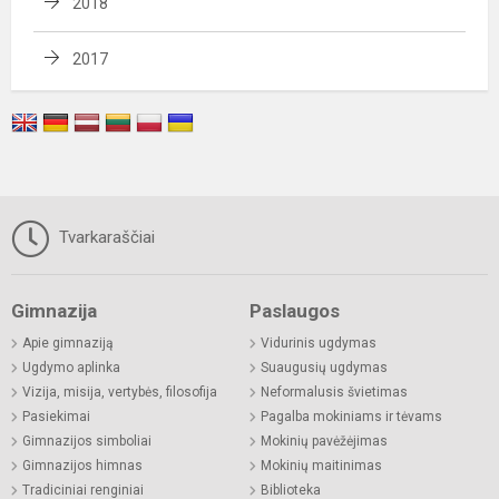
2018
2017
Tvarkaraščiai
Gimnazija
Paslaugos
Apie gimnaziją
Vidurinis ugdymas
Ugdymo aplinka
Suaugusių ugdymas
Vizija, misija, vertybės, filosofija
Neformalusis švietimas
Pasiekimai
Pagalba mokiniams ir tėvams
Gimnazijos simboliai
Mokinių pavėžėjimas
Gimnazijos himnas
Mokinių maitinimas
Tradiciniai renginiai
Biblioteka