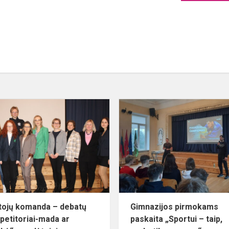
Mokytojų
komanda
–
je
debatų
e...
„Korepetitoriai-
mada
ar
būtinybė“...
ojų komanda – debatų
Gimnazijos pirmokams
petitoriai-mada ar
paskaita „Sportui – taip,