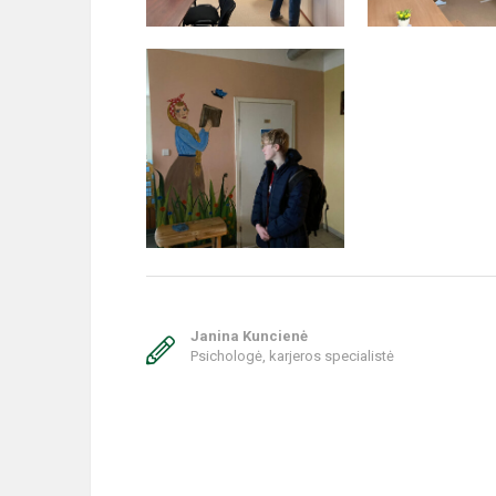
Janina Kuncienė
Psichologė, karjeros specialistė