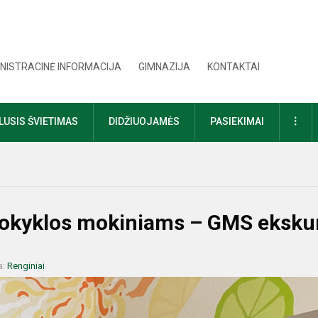
NISTRACINĖ INFORMACIJA
GIMNAZIJA
KONTAKTAI
DAU
USIS ŠVIETIMAS
DIDŽIUOJAMĖS
PASIEKIMAI
mokyklos mokiniams – GMS ekskur
a:
Renginiai