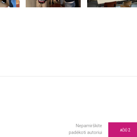
Nepamirškite
2
AČIŪ
padėkoti autoriui