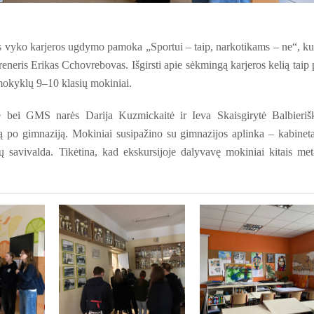
s vyko karjeros ugdymo pamoka „Sportui – taip, narkotikams – ne“, ku
reneris Erikas Cchovrebovas. Išgirsti apie sėkmingą karjeros kelią taip 
mokyklų 9–10 klasių mokiniai.
ei GMS narės Darija Kuzmickaitė ir Ieva Skaisgirytė Balbieriš
 po gimnaziją. Mokiniai susipažino su gimnazijos aplinka – kabineta
 savivalda. Tikėtina, kad ekskursijoje dalyvavę mokiniai kitais met