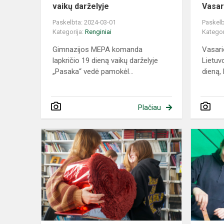
vaikų darželyje
Vasar
Paskelbta: 2024-03-01
Paskelb
Kategorija:
Renginiai
Kategor
Gimnazijos MEPA komanda
Vasari
lapkričio 19 dieną vaikų darželyje
Lietuv
„Pasaka“ vedė pamokėl...
dieną, 
Plačiau
Gimnazijoje
buvo
minima
Šv.
Valentino
diena