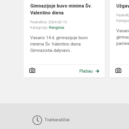
Gimnazijoje buvo minima Šv.
Užga
Valentino diena
Paskelb
Kategor
Paskelbta: 2024-02-15
Kategorija:
Renginiai
Vasari
gimnaz
Vasario 14 d. gimnazijoje buvo
paminė
minima Šv. Valentino diena.
Gimnazistai dalyvavo...
Plačiau
Tvarkaraščiai