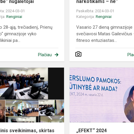
ybė“ nugalėtojai
narkotikams – ne“
ta: 2024-03-01
Paskelbta: 2024-03-01
ija:
Renginiai
Kategorija:
Renginiai
 28-ąją, trečiadienį, Prienų
Vasario 27 dieną gimnazijoje
io“ gimnazijoje vyko
svečiavosi Matas Gailevičius
ikiniai pa...
fitneso entuziastas...
Plačiau
Pla
Muzikinis
sveikinimas,
skirtas
Vasario
16-
ajai
inis sveikinimas, skirtas
„EFEKT“ 2024