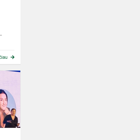
 –
čiau
„EFEKT“
2024