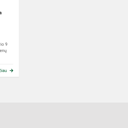
a
io 9
ienų
čiau