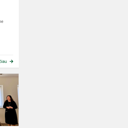
ne
čiau
Lietuvių
kalbos
savaitę
–
rajono
devintokams
atvira
pamoka...