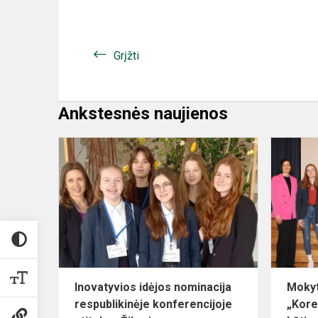
Grįžti
Ankstesnės naujienos
Inovatyvios
idėjos
nominacija
respublikinė
konferencijoj
Inovatyvios idėjos nominacija
Mokyt
respublikinėje konferencijoje
„Kore