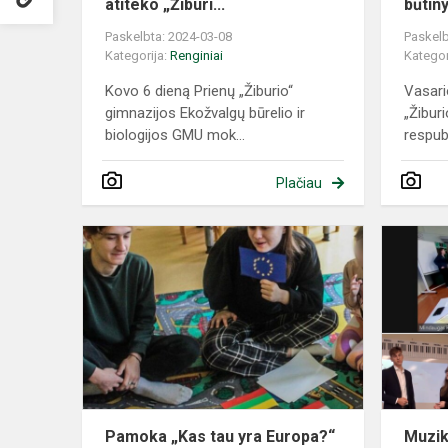
atiteko „Žiburi...
būtin
Paskelbta: 2024-03-08
Paskelb
Kategorija:
Renginiai
Kategor
Kovo 6 dieną Prienų „Žiburio“
Vasario
gimnazijos Ekožvalgų būrelio ir
„Žibur
biologijos GMU mok...
respubl
Plačiau
Pamoka
„Kas
tau
yra
Europa?“
vaikų
darželyje
Pamoka „Kas tau yra Europa?“
Muzik