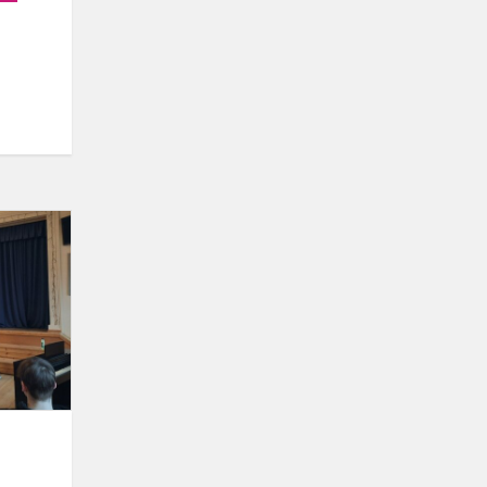
Gimnazijos
pirmokams
paskaita
„Sportui
–
taip,
narkotikams...