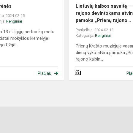
vėnės
Lietuvių kalbos savaitę –
rajono devintokams atvir
ta: 2024-02-15
pamoka „Prienų rajono...
ija:
Renginiai
Paskelbta: 2024-02-12
o 13 d. ilgųjų pertraukų metu
Kategorija:
Renginiai
istai mokyklos kiemelyje
jo Užga...
Prienų Krašto muziejuje vasar
dieną vyko atvira pamoka „Pr
rajono kalbin...
Plačiau
Pla