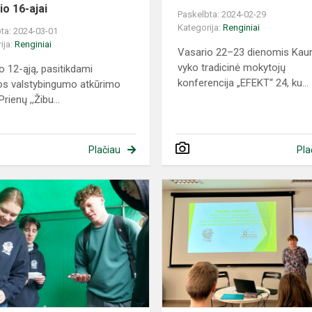
io 16-ajai
Paskelbta: 2024-02-29
Kategorija:
Renginiai
ta: 2024-03-01
ija:
Renginiai
Vasario 22–23 dienomis Kau
vyko tradicinė mokytojų
o 12-ąją, pasitikdami
konferencija „EFEKT“ 24, ku...
os valstybingumo atkūrimo
Prienų ,,Žibu...
Plačiau
Pla
Užgavėnės