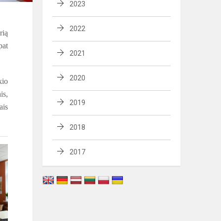
2023
2022
rią
pat
2021
2020
kio
is,
2019
ais
2018
2017