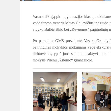
Vasario 27-ąją pirmų gimnazijos klasių mokiniam
vedė fitneso treneris Matas Gailevičius ir dziudo t
atvyko Balbieriškio bei „Revuonos“ pagrindinių 
Po pamokos GMS prezidentė Vasara Gruodytė b
pagrindinės mokyklos mokiniams vedė ekskursiją
dirbtuvėmis, ypač juos sudomino aktyvi mokinių
mokysis Prienų „Žiburio“ gimnazijoje.