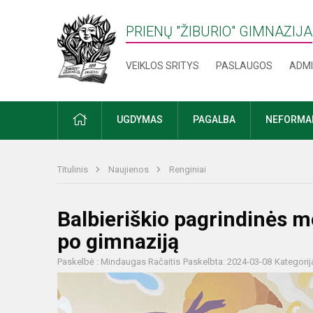
PRIENŲ "ŽIBURIO" GIMNAZIJA
VEIKLOS SRITYS
PASLAUGOS
ADMI
PRADŽIA
UGDYMAS
PAGALBA
NEFORMAL
Titulinis
Naujienos
Renginiai
Balbieriškio pagrindinės 
po gimnaziją
Paskelbė : Mindaugas Račaitis
Paskelbta: 2024-03-08
Kategorij