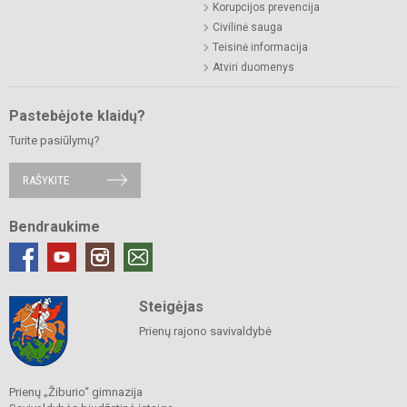
Korupcijos prevencija
Civilinė sauga
Teisinė informacija
Atviri duomenys
Pastebėjote klaidų?
Turite pasiūlymų?
RAŠYKITE
Bendraukime
Steigėjas
Prienų rajono savivaldybė
Prienų „Žiburio“ gimnazija