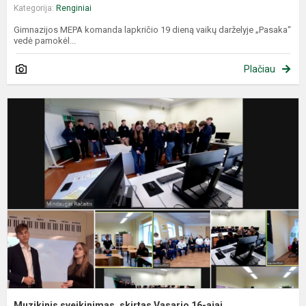
Kategorija:
Renginiai
Gimnazijos MEPA komanda lapkričio 19 dieną vaikų darželyje „Pasaka“
vedė pamokėl...
Plačiau
M
s
s
V
1
a
Muzikinis sveikinimas, skirtas Vasario 16-ajai