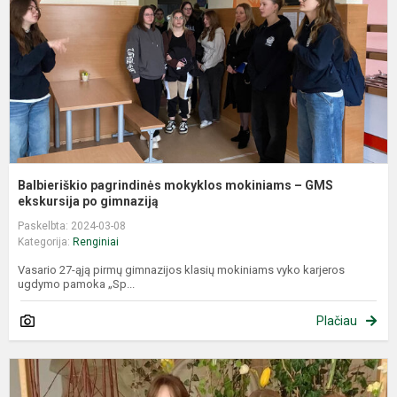
–
e
Balbieriškio pagrindinės mokyklos mokiniams – GMS
ekskursija po gimnaziją
Paskelbta: 2024-03-08
Kategorija:
Renginiai
Vasario 27-ąją pirmų gimnazijos klasių mokiniams vyko karjeros
ugdymo pamoka „Sp...
Plačiau
I
i