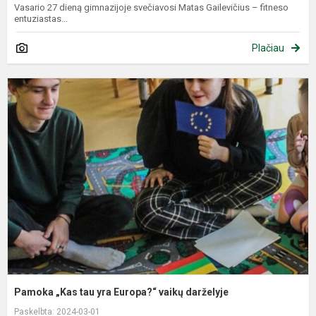
Vasario 27 dieną gimnazijoje svečiavosi Matas Gailevičius – fitneso
entuziastas...
Plačiau
P
„
t
y
E
v
d
Pamoka „Kas tau yra Europa?“ vaikų darželyje
Paskelbta: 2024-03-01