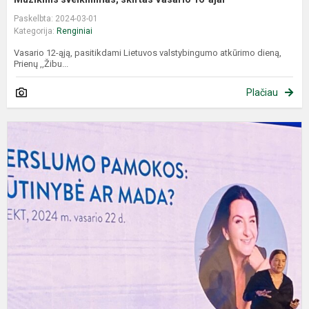
Paskelbta: 2024-03-01
Kategorija:
Renginiai
Vasario 12-ąją, pasitikdami Lietuvos valstybingumo atkūrimo dieną,
Prienų ,,Žibu...
Plačiau
„
2