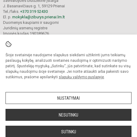
Savivaldybės biudžetinė įstaiga
J. Basanavičiaus g. 1, 59129 Prienai
Tel./faks.
+370 319 52430
El. p.
mokykla@ziburys.prienai.lm.lt
Duomenys kaupiami ir saugomi
Juridinių asmenų registre
Įmonės kodas 190189676
Šioje svetainėje naudojame slapukus siekdami užtikrinti jums teikiamų
© 2023 Prienų "Žiburio" gimnazija. Visos teisės saugomos.
Kopijuoti turinį be raštiško gimnazijos sutikimo griežtai draudžiama.
paslaugų kokybę, analizuoti svetainės naudojimą ir optimizuoti naršymo
patirtį. Spustelėję mygtuką „Sutinku“, jūs patvirtinate, kad sutinkate su visų
Versija neįgaliesiems
Slapukų politika
slapukų naudojimu šioje svetainėje. Jei norite atšaukti arba pakeisti savo
sutikimus, prašome apsilankyti
slapukų valdymo puslapyje
.
Sumanus būdas atnaujinti
mokyklos interneto
svetainę
NUSTATYMAI
NESUTINKU
SUTINKU