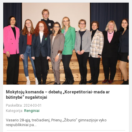
M
k
–
d
„
m
a
b
Mokytojų komanda – debatų „Korepetitoriai-mada ar
būtinybė“ nugalėtojai
Paskelbta: 2024-03-01
Kategorija:
Renginiai
Vasario 28-ąją, trečiadienį, Prienų „Žiburio“ gimnazijoje vyko
respublikiniai pa...