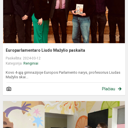
Europarlamentaro Liudo Mažylio paskaita
Paskelbta: 2024-03-12
Kategorija:
Renginiai
Kovo 4-ąją gimnazijoje Europos Parlamento narys, profesorius Liudas
Mažylis skai...
Plačiau
B
p
m
m