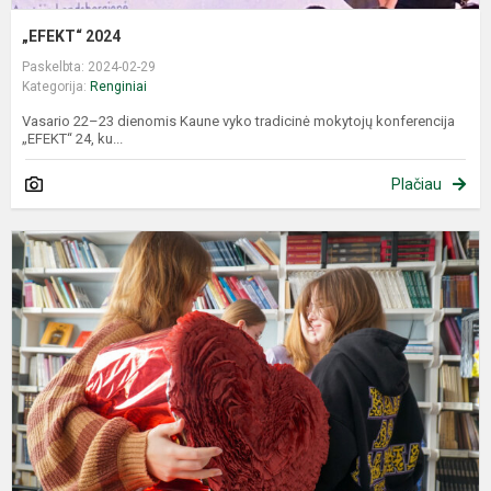
„EFEKT“ 2024
Paskelbta: 2024-02-29
Kategorija:
Renginiai
Vasario 22–23 dienomis Kaune vyko tradicinė mokytojų konferencija
„EFEKT“ 24, ku...
Plačiau
G
b
m
Š
V
d