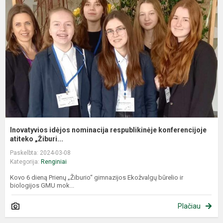
n
r
k
Inovatyvios idėjos nominacija respublikinėje konferencijoje
atiteko „Žiburi...
Paskelbta: 2024-03-08
Kategorija:
Renginiai
Kovo 6 dieną Prienų „Žiburio“ gimnazijos Ekožvalgų būrelio ir
biologijos GMU mok...
Plačiau