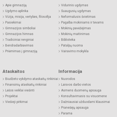
Apie gimnaziją
Vidurinis ugdymas
Ugdymo aplinka
Suaugusių ugdymas
Vizija, misija, vertybės, filosofija
Neformalusis švietimas
Pasiekimai
Pagalba mokiniams ir tėvams
Gimnazijos simboliai
Mokinių pavėžėjimas
Gimnazijos himnas
Mokinių maitinimas
Tradiciniai renginiai
Biblioteka
Bendradarbiavimas
Patalpų nuoma
Priėmimas į gimnaziją
Vairavimo mokykla
Ataskaitos
Informacija
Biudžeto vykdymo ataskaitų rinkiniai
Nuorodos
Finansinių ataskaitų rinkiniai
Laisvos darbo vietos
Lėšos veiklai viešinti
Asmens duomenų apsauga
Projektai
Konsultavimasis su visuomene
Viešieji pirkimai
Dažniausiai užduodami klausimai
Pranešėjų apsauga
Parama