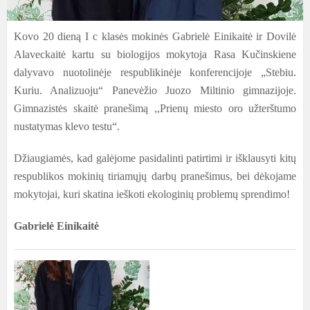
Kovo 20 dieną I c klasės mokinės Gabrielė Einikaitė ir Dovilė
Alaveckaitė kartu su biologijos mokytoja Rasa Kučinskiene
dalyvavo nuotolinėje respublikinėje konferencijoje „Stebiu.
Kuriu. Analizuoju“ Panevėžio Juozo Miltinio gimnazijoje.
Gimnazistės skaitė pranešimą ,,Prienų miesto oro užterštumo
nustatymas klevo testu“.
Džiaugiamės, kad galėjome pasidalinti patirtimi ir išklausyti kitų
respublikos mokinių tiriamųjų darbų pranešimus, bei dėkojame
mokytojai, kuri skatina ieškoti ekologinių problemų sprendimo!
Gabrielė Einikaitė