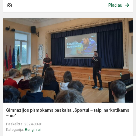
Plačiau
G
p
p
„
–
t
n
Gimnazijos pirmokams paskaita „Sportui – taip, narkotikams
– ne“
Paskelbta: 2024-03-01
Kategorija:
Renginiai