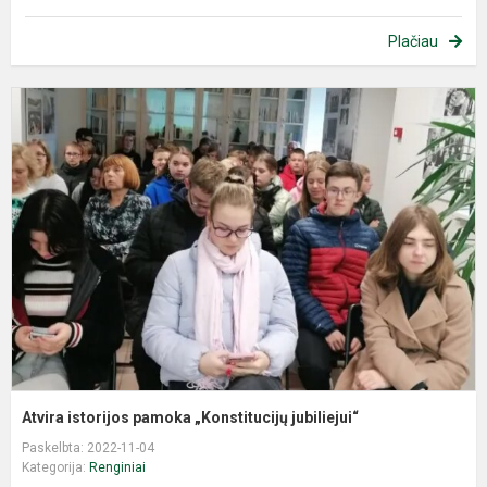
Plačiau
A
i
p
„
j
Atvira istorijos pamoka „Konstitucijų jubiliejui“
Paskelbta: 2022-11-04
Kategorija:
Renginiai