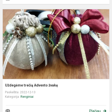
U
t
A
ž
Uždegėme trečią Advento žvakę
Paskelbta: 2022-12-13
Kategorija:
Renginiai
Plačiau