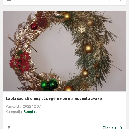
L
2
d
u
p
a
ž
Lapkričio 28 dieną uždegėme pirmą advento žvakę
Paskelbta: 2022-12-07
Kategorija:
Renginiai
Plačiau