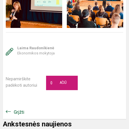
Laima Raudonikienė
Ekonomikos mokytoja
Nepamirškite
0
AČIŪ
padėkoti autoriui
Grįžti
Ankstesnės naujienos