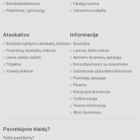
Bendradarbiavimas
Patalpų nuoma
Priėmimas į gimnaziją
Vairavimo mokykla
Ataskaitos
Informacija
Biudžeto vykdymo ataskaitų rinkiniai
Nuorodos
Finansinių ataskaitų rinkiniai
Laisvos darbo vietos
Lėšos veiklai viešinti
Asmens duomenų apsauga
Projektai
Konsultavimasis su visuomene
Viešieji pirkimai
Dažniausiai užduodami klausimai
Pranešėjų apsauga
Parama
Korupcijos prevencija
Civilinė sauga
Teisinė informacija
Atviri duomenys
Pastebėjote klaidų?
Turite pasiūlymų?