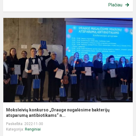
Plačiau
M
k
„
n
b
a
Moksleivių konkurso „Drauge nugalėsime bakterijų
atsparumą antibiotikams“ n...
Paskelbta: 2022-11-30
Kategorija:
Renginiai