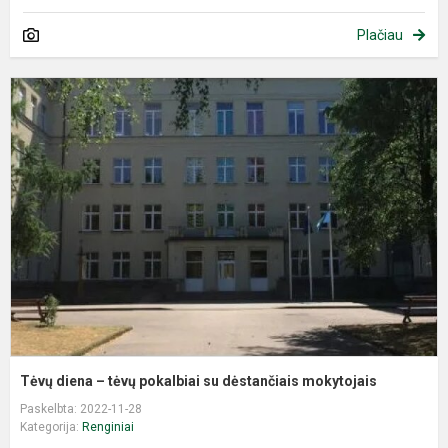
Plačiau
T
d
–
t
p
s
d
m
Tėvų diena – tėvų pokalbiai su dėstančiais mokytojais
Paskelbta: 2022-11-28
Kategorija:
Renginiai