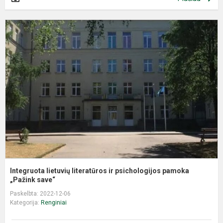
I
l
l
ir
p
p
„P
Integruota lietuvių literatūros ir psichologijos pamoka
„Pažink save“
Paskelbta: 2022-12-06
Kategorija:
Renginiai