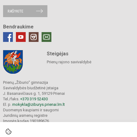
RAŠYKITE
Bendraukime
Steigėjas
Prienų rajono savivaldybė
Prienų „Žiburio“ gimnazija
Savivaldybės biudžetinė įstaiga
J. Basanavičiaus g. 1, 59129 Prienai
Tel./faks.
+370 319 52430
El. p.
mokykla@ziburys.prienai.lm.lt
Duomenys kaupiami ir saugomi
Juridinių asmenų registre
Įmonės kodas 190189676