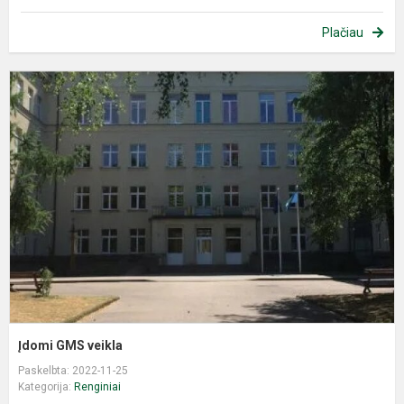
Plačiau
Į
v
Įdomi GMS veikla
Paskelbta: 2022-11-25
Kategorija:
Renginiai