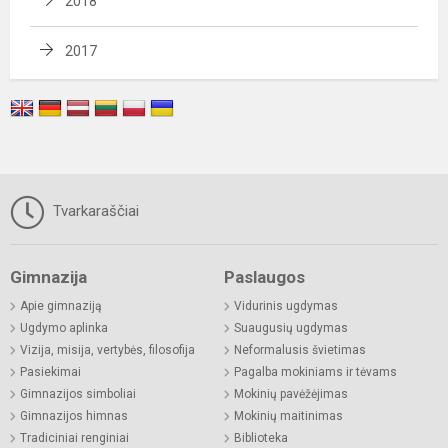
2018
2017
Tvarkaraščiai
Gimnazija
Paslaugos
Apie gimnaziją
Vidurinis ugdymas
Ugdymo aplinka
Suaugusių ugdymas
Vizija, misija, vertybės, filosofija
Neformalusis švietimas
Pasiekimai
Pagalba mokiniams ir tėvams
Gimnazijos simboliai
Mokinių pavėžėjimas
Gimnazijos himnas
Mokinių maitinimas
Tradiciniai renginiai
Biblioteka