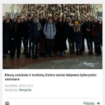
K
s
ir
m
S
n
d
l
Klasių seniūnai ir mokinių Seimo nariai dalyvavo lyderystės
seminare
Paskelbta: 2022-12-21
Kategorija:
Renginiai
Plačiau