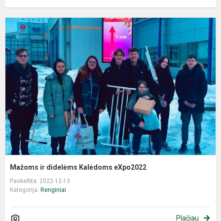
M
ir
d
K
e
Mažoms ir didelėms Kalėdoms eXpo2022
Paskelbta: 2022-12-13
Kategorija:
Renginiai
Plačiau