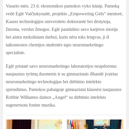
Vasario mėn. 23 d. ekonomikos pamokos vyko kitaip. Pamoką
vedė Eglė Vaičiukynaitė, projekto „Empowering Girls“ mentorė,
Kauno technologijos universiteto doktorantė bei dėstytoja,
žinoma, verslus žmogus. Eglė pasidalino savo karjeros istorija
bei aistra moksliniam darbui, kuris nėra toks lengvas, ji iš
taikomosios chemijos studentės tapo neuromarketingo
specialiste.
Eglė pristatė savo neuromarketingo laboratorijos neapdorotus
naujausius tyrimų duomenis ir su gimnazistais išbandė įvairias
neuromarketingo technologijas bei dirbtinio intelekto
sprendimus. Pamokos pabaigoje gimnazistai klausėsi naujausios
Robbie Williamso dainos „Angel“ su dirbtinio intelekto
sugeneruota fonine muzika.