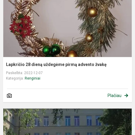
p
a
ž
Lapkričio 28 dieną uždegėme pirmą advento žvakę
Paskelbta: 2022-12-07
Kategorija:
Renginiai
Plačiau
I
l
l
ir