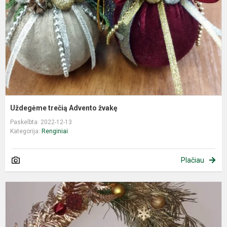
Uždegėme trečią Advento žvakę
Paskelbta: 2022-12-13
Kategorija:
Renginiai
Plačiau
L
2
d
u