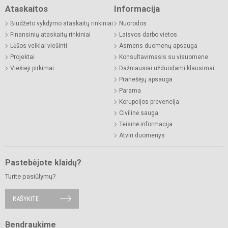
Ataskaitos
Informacija
Biudžeto vykdymo ataskaitų rinkiniai
Nuorodos
Finansinių ataskaitų rinkiniai
Laisvos darbo vietos
Lėšos veiklai viešinti
Asmens duomenų apsauga
Projektai
Konsultavimasis su visuomene
Viešieji pirkimai
Dažniausiai užduodami klausimai
Pranešėjų apsauga
Parama
Korupcijos prevencija
Civilinė sauga
Teisinė informacija
Atviri duomenys
Pastebėjote klaidų?
Turite pasiūlymų?
RAŠYKITE
Bendraukime