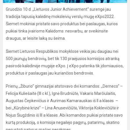
Gruodžio 10 d. „Lietuvos Junior Achievement“ surengė jau
tradicija tapusią kalėdinę moksleivių verslų mugę eXpo2022.
Šiemet mokiniai pristatė savo produktus bei paslaugas, kurios
puikiai tinka įvairioms Kalėdoms: nesvarbu, ar sveikinsite
draugus, ar leisite laiką su šeima.
Šiemet Lietuvos Respublikos mokyklose veikia jau daugiau nei
500 jaunųjų bendrovių, bet tik 130 praėjusios komisijos atranką
pasirodė kalėdinėje mugėje eXpo. Į eXpo patenka tik įdomiausios,
produktus ir paslaugas jau kuriančios bendrovės.
Prienų ,,Žiburio“ gimnazijai atstovavo dvi komandos: ,,Derneco“ –
Felicija Kuliešaitė (III c kl.), Ignė Brudniūtė, Vakaris Marčiulaitis,
Augustas Čepkevičius ir Aurimas Kamarauskas iš II a klasės –
bei ,,Kūrybinė krizė“ – Lina Anusevičiūtė, Viktorija Koklevičiūtė ir
Nojus Šiugždinis iš III a klasės. Abi komandos puikiai pristatė savo
kurtą produkciją, o komisija negailėjo pagyrų, patarimų, skatino
nesustoti patyrus mažas nesėkmes.