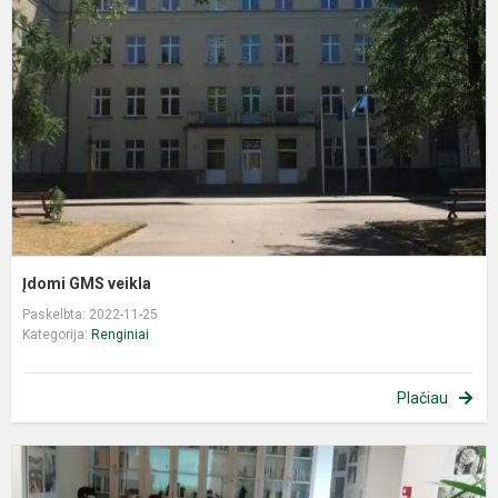
v
Įdomi GMS veikla
Paskelbta: 2022-11-25
Kategorija:
Renginiai
Plačiau
A
i