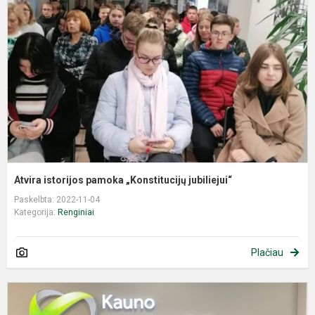
p
„
j
Atvira istorijos pamoka „Konstitucijų jubiliejui“
Paskelbta: 2022-11-04
Kategorija:
Renginiai
Plačiau
E
k