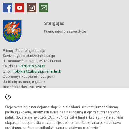
Steigėjas
Prienų rajono savivaldybė
Prienų „Žiburio“ gimnazija
Savivaldybės biudžetinė įstaiga
J. Basanavičiaus g. 1, 59129 Prienai
Tel./faks.
+370 319 52430
El. p.
mokykla@ziburys.prienai.lm.lt
Duomenys kaupiami ir saugomi
Juridinių asmenų registre
Įmonės kodas 190189676
Šioje svetainėje naudojame slapukus siekdami užtikrinti jums teikiamų
© 2023 Prienų "Žiburio" gimnazija. Visos teisės saugomos.
Kopijuoti turinį be raštiško gimnazijos sutikimo griežtai draudžiama.
paslaugų kokybę, analizuoti svetainės naudojimą ir optimizuoti naršymo
patirtį. Spustelėję mygtuką „Sutinku“, jūs patvirtinate, kad sutinkate su visų
Versija neįgaliesiems
Slapukų politika
slapukų naudojimu šioje svetainėje. Jei norite atšaukti arba pakeisti savo
sutikimus, prašome apsilankyti
slapukų valdymo puslapyje
.