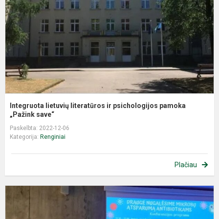
p
p
„P
Integruota lietuvių literatūros ir psichologijos pamoka
„Pažink save“
Paskelbta: 2022-12-06
Kategorija:
Renginiai
Plačiau
M
k
„