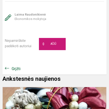
Laima Raudonikienė
Ekonomikos mokytoja
Nepamirškite
0
AČIŪ
padėkoti autoriui
Grįžti
Ankstesnės naujienos
U
t
A
ž