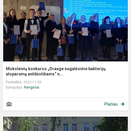
n
b
a
Moksleivių konkurso „Drauge nugalėsime bakterijų
atsparumą antibiotikams“ n...
Paskelbta: 2022-11-30
Kategorija:
Renginiai
Plačiau
T
d