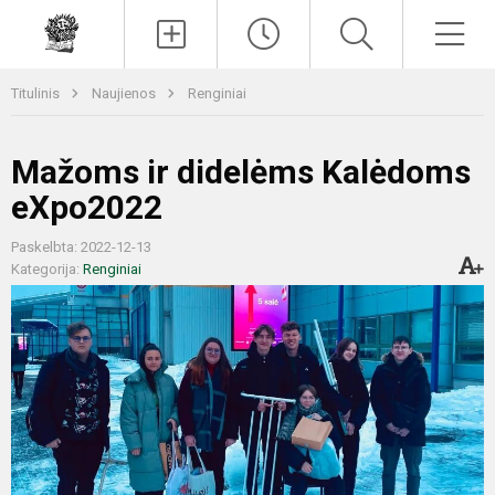
Paieška
Men
Titulinis
Naujienos
Renginiai
Mažoms ir didelėms Kalėdoms
eXpo2022
Paskelbta: 2022-12-13
Kategorija:
Renginiai