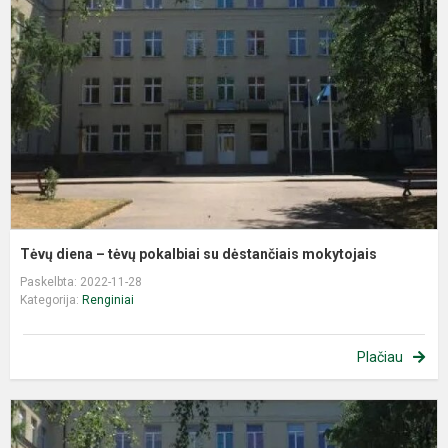
–
t
p
s
d
m
Tėvų diena – tėvų pokalbiai su dėstančiais mokytojais
Paskelbta: 2022-11-28
Kategorija:
Renginiai
Plačiau
Į