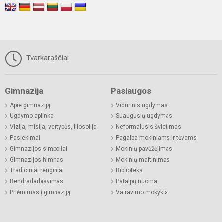
Tvarkaraščiai
Gimnazija
Paslaugos
Apie gimnaziją
Vidurinis ugdymas
Ugdymo aplinka
Suaugusių ugdymas
Vizija, misija, vertybės, filosofija
Neformalusis švietimas
Pasiekimai
Pagalba mokiniams ir tėvams
Gimnazijos simboliai
Mokinių pavėžėjimas
Gimnazijos himnas
Mokinių maitinimas
Tradiciniai renginiai
Biblioteka
Bendradarbiavimas
Patalpų nuoma
Priėmimas į gimnaziją
Vairavimo mokykla