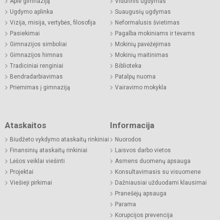
Apie gimnaziją
Vidurinis ugdymas
Ugdymo aplinka
Suaugusių ugdymas
Vizija, misija, vertybės, filosofija
Neformalusis švietimas
Pasiekimai
Pagalba mokiniams ir tėvams
Gimnazijos simboliai
Mokinių pavėžėjimas
Gimnazijos himnas
Mokinių maitinimas
Tradiciniai renginiai
Biblioteka
Bendradarbiavimas
Patalpų nuoma
Priėmimas į gimnaziją
Vairavimo mokykla
Ataskaitos
Informacija
Biudžeto vykdymo ataskaitų rinkiniai
Nuorodos
Finansinių ataskaitų rinkiniai
Laisvos darbo vietos
Lėšos veiklai viešinti
Asmens duomenų apsauga
Projektai
Konsultavimasis su visuomene
Viešieji pirkimai
Dažniausiai užduodami klausimai
Pranešėjų apsauga
Parama
Korupcijos prevencija