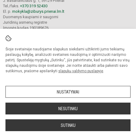
J. Basanavičiaus g. 1, 59129 Prienai
Tel./faks.
+370 319 52430
El. p.
mokykla@ziburys.prienai.lm.lt
Duomenys kaupiami ir saugomi
Juridinių asmenų registre
Įmonės kodas 190189676
Šioje svetainėje naudojame slapukus siekdami užtikrinti jums teikiamų
© 2023 Prienų "Žiburio" gimnazija. Visos teisės saugomos.
Kopijuoti turinį be raštiško gimnazijos sutikimo griežtai draudžiama.
paslaugų kokybę, analizuoti svetainės naudojimą ir optimizuoti naršymo
patirtį. Spustelėję mygtuką „Sutinku“, jūs patvirtinate, kad sutinkate su visų
Versija neįgaliesiems
Slapukų politika
slapukų naudojimu šioje svetainėje. Jei norite atšaukti arba pakeisti savo
sutikimus, prašome apsilankyti
slapukų valdymo puslapyje
.
Sumanus būdas atnaujinti
mokyklos interneto
svetainę
NUSTATYMAI
NESUTINKU
SUTINKU