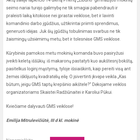
A
ktų salėje lapkričio 14 dieną Prienų „Žiburio“ gimnazijos mokinių
seimo nariai turėjo galimybę ne tik smagiai pabendrauti ir
praleisti laiką kitokiose nei įprastai veiklose, bet ir lavinti
komandinio darbo įgūdžius, užtikrintai priimti sprendimus,
generuoti idėjas. Juk šių įgūdžių tobulinimas svarbus ne tik
žaismingų užsiėmimų metu, bet ir tolesnėse GMS veiklose.
Kūrybinės pamokos metu mokinių komanda buvo pasiryžusi
įveikti keletą iššūkių: iš makaronų pastatyti kuo aukštesnį bokštą,
pasitelkus loginį mąstymą, tyloje išsiaiškinti, kaip pereiti visą ant
žemės išklijuotų kvadratėlių eilę. O įsivertinti įkvėpė veikla „Kas
būtum, jeigu GMS taptų krepšinio aikštele?” Dėkojame veiklos
organizatoriams Skaistei Radžiūnaitei ir Karoliui Pūkui.
Kviečiame dalyvauti GMS veiklose!
Emilija Mitrulevičiūtė, III d kl. mokinė