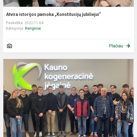
Atvira istorijos pamoka „Konstitucijų jubiliejui“
Paskelbta: 2022-11-04
Kategorija:
Renginiai
Plačiau
E
k