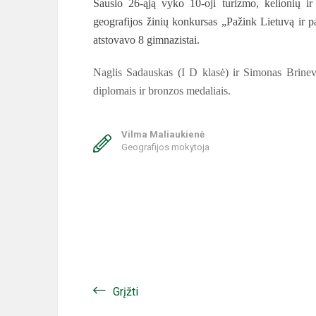
Sausio 26-ąją vyko
10-oji turizmo, kelionių i
geografijos žinių konkursas „Pažink Lietuvą ir 
atstovavo 8 gimnazistai.
Naglis Sadauskas (I D klasė) ir Simonas Brinevi
diplomais ir bronzos medaliais.
Vilma Maliaukienė
Geografijos mokytoja
Grįžti