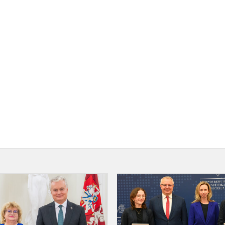
Vida
Degutytė
laimėjo
vyriausios