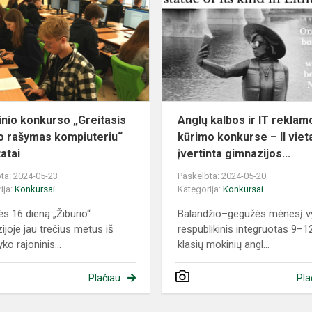
„Greitasis
teksto
rašymas
kompiuteriu“
r...
inio konkurso „Greitasis
Anglų kalbos ir IT reklam
o rašymas kompiuteriu“
kūrimo konkurse – II viet
atai
įvertinta gimnazijos...
ta: 2024-05-23
Paskelbta: 2024-05-20
ija:
Konkursai
Kategorija:
Konkursai
s 16 dieną „Žiburio“
Balandžio–gegužės mėnesį v
ijoje jau trečius metus iš
respublikinis integruotas 9–1
yko rajoninis...
klasių mokinių angl...
Plačiau
Pla