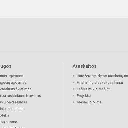
augos
Ataskaitos
rinis ugdymas
Biudžeto vykdymo ataskaitų rin
ugusių ugdymas
Finansinių ataskaitų rinkiniai
rmalusis švietimas
Lėšos veiklai viešinti
lba mokiniams ir tėvams
Projektai
nių pavėžėjimas
Viešieji pirkimai
nių maitinimas
ioteka
alpų nuoma