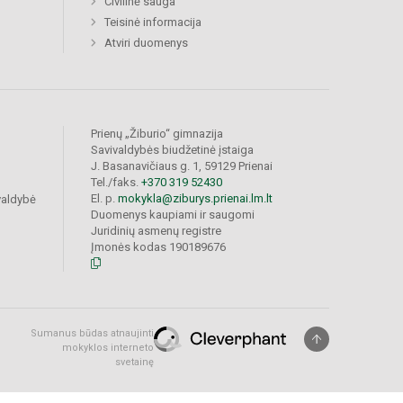
Civilinė sauga
Teisinė informacija
Atviri duomenys
Prienų „Žiburio“ gimnazija
Savivaldybės biudžetinė įstaiga
J. Basanavičiaus g. 1, 59129 Prienai
Tel./faks.
+370 319 52430
El. p.
mokykla@ziburys.prienai.lm.lt
valdybė
Duomenys kaupiami ir saugomi
Juridinių asmenų registre
Įmonės kodas 190189676
Sumanus būdas atnaujinti
mokyklos interneto
svetainę