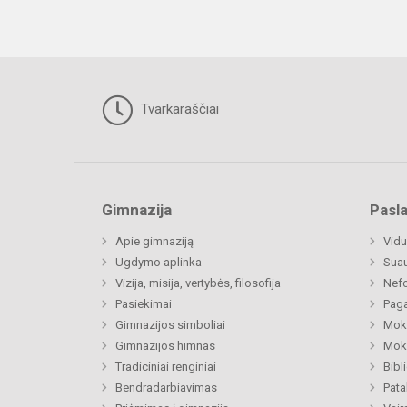
Tvarkaraščiai
Gimnazija
Pasl
Apie gimnaziją
Vidu
Ugdymo aplinka
Sua
Vizija, misija, vertybės, filosofija
Nefo
Pasiekimai
Paga
Gimnazijos simboliai
Moki
Gimnazijos himnas
Moki
Tradiciniai renginiai
Bibl
Bendradarbiavimas
Pat