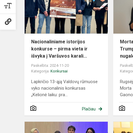
–
pirma
vieta
ir
išvyka
į...
Nacionaliniame istorijos
Morta
konkurse – pirma vieta ir
Trump
išvyka į Varšuvos karali...
nugal
Paskelbta: 2024-11-20
Paskelb
Kategorija:
Konkursai
Kategor
Lapkričio 13-ąją Valdovų rūmuose
Rugsėj
vyko nacionalinis konkursas
Morta 
„Kelionė laiku: pra...
Gaono 
Plačiau
Antrokų
gimnazistų