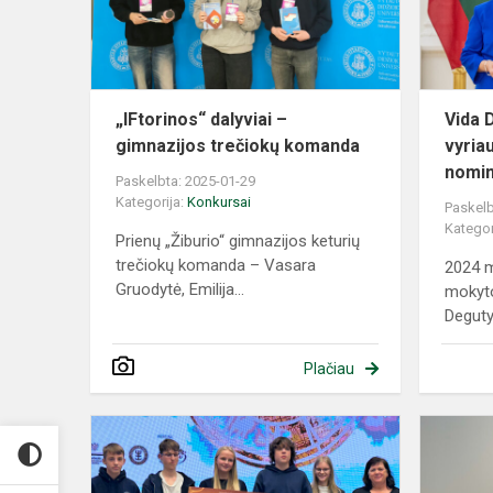
trečiokų
komanda
„IFtorinos“ dalyviai –
Vida 
gimnazijos trečiokų komanda
vyria
nomin
Paskelbta: 2025-01-29
Kategorija:
Konkursai
Paskelb
Kategor
Prienų „Žiburio“ gimnazijos keturių
trečiokų komanda – Vasara
2024 m.
Gruodytė, Emilija...
mokyto
Deguty
Plačiau
Nacionalini
istorijos
konkurse