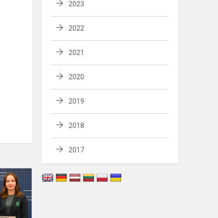
2023
2022
2021
2020
2019
2018
2017
Akvilė
Černevičiūtė
ir
Gustė