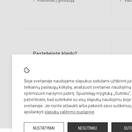
Priėmimas į gimnaziją
Vair
Pastebėjote klaidų?
Bend
Turite pasiūlymų?
RAŠYKITE
Šioje svetainėje naudojame slapukus siekdami užtikrinti j
teikiamų paslaugų kokybę, analizuoti svetainės naudojimą 
optimizuoti naršymo patirtį. Spustelėję mygtuką „Sutinku“,
patvirtinate, kad sutinkate su visų slapukų naudojimu šioje
svetainėje. Jei norite atšaukti arba pakeisti savo sutikimu
© 2023 Prienų "Žiburio" gimnazija. Visos teisės saugomos.
apsilankyti
slapukų valdymo puslapyje
.
Kopijuoti turinį be raštiško gimnazijos sutikimo griežtai draudžiama.
NUSTATYMAI
NESUTINKU
SUT