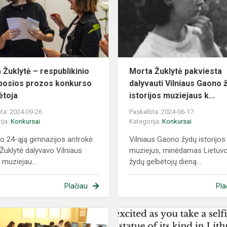
respublikinio
Trumposios
prozos
konkurso
nu...
 Žuklytė – respublikinio
Morta Žuklytė pakviesta
osios prozos konkurso
dalyvauti Vilniaus Gaono 
ėtoja
istorijos muziejaus k...
ta: 2024-09-26
Paskelbta: 2024-06-17
ija:
Konkursai
Kategorija:
Konkursai
o 24-ąją gimnazijos antrokė
Vilniaus Gaono žydų istorijos
Žuklytė dalyvavo Vilniaus
muziejus, minėdamas Lietuv
muziejau...
žydų gelbėtojų dieną...
Plačiau
Pla
Rajoninio
konkurso