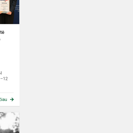
Petruškevičiūtė
konkurse
„Sumn...
stė
e
lų
9–12
čiau
Morta
Žuklytė
pakviesta