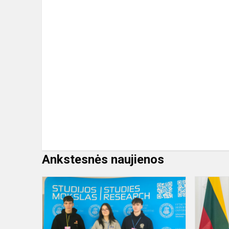
Ankstesnės naujienos
„IFtorinos“
dalyviai
–
gimnazijos