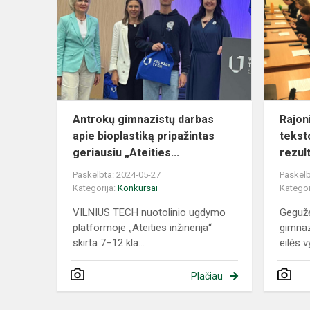
darbas
apie
bioplastiką
pripažintas
geri...
Antrokų gimnazistų darbas
Rajon
apie bioplastiką pripažintas
tekst
geriausiu „Ateities...
rezult
Paskelbta: 2024-05-27
Paskelb
Kategorija:
Konkursai
Kategor
VILNIUS TECH nuotolinio ugdymo
Gegužė
platformoje „Ateities inžinerija“
gimnaz
skirta 7–12 kla...
eilės v
Plačiau