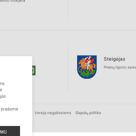
avimo mokykla
Steigėjas
raukime
Prienų rajono savi
ums
ir
 jūs
s, prašome
Versija neįgaliesiems
Slapukų politika
INKU