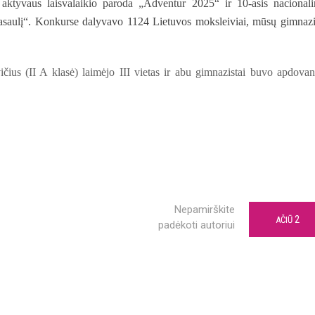
r aktyvaus laisvalaikio paroda „Adventur 2025“ ir 10-asis
nacionali
pasaulį“. Konkurse dalyvavo 1124 Lietuvos moksleiviai, mūsų gimnazi
čius (II A klasė) laimėjo III vietas ir abu gimnazistai buvo apdovan
Nepamirškite
2
AČIŪ
padėkoti autoriui