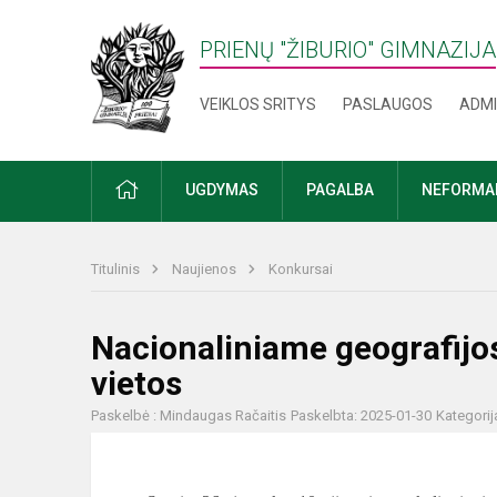
PRIENŲ "ŽIBURIO" GIMNAZIJA
VEIKLOS SRITYS
PASLAUGOS
ADMI
PRADŽIA
UGDYMAS
PAGALBA
NEFORMAL
Titulinis
Naujienos
Konkursai
Nacionaliniame geografijos
vietos
Paskelbė : Mindaugas Račaitis
Paskelbta: 2025-01-30
Kategorij