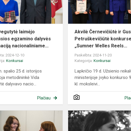
egzamino
dalyvės
nominacij...
Degutytė laimėjo
Akvilė Černevičiūtė ir Gu
usios egzamino dalyvės
Petruškevičiūtė konkurs
aciją nacionaliniame...
„Sumner Welles Reels...
ta: 2024-12-10
Paskelbta: 2024-11-20
ija:
Konkursai
Kategorija:
Konkursai
 spalio 25 d. istorijos
Lapkričio 19 d. Užsienio reika
ja metodininkė Vida
ministerijoje įvyko konkurso 
tė dalyvavo nacio...
kl. moksleivi...
Plačiau
Pla
ame
Morta
Žuklytė
–