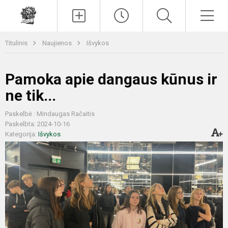
Paieška
Men
Titulinis
Naujienos
Išvykos
Pamoka apie dangaus kūnus ir
ne tik...
Paskelbė : Mindaugas Račaitis
Paskelbta: 2024-10-16
Kategorija:
Išvykos