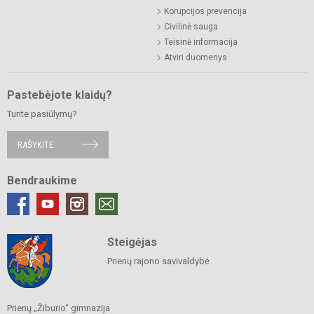
Korupcijos prevencija
Civilinė sauga
Teisinė informacija
Atviri duomenys
Pastebėjote klaidų?
Turite pasiūlymų?
RAŠYKITE
Bendraukime
Steigėjas
Prienų rajono savivaldybė
Prienų „Žiburio“ gimnazija