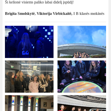
Ši kelionė visiems paliko labai didelį įspūdį!
Brigita Smolskytė
,
Viktorija Virbickaitė,
I B klasės mokinės