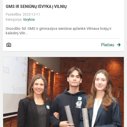
GMS IR SENIŪNŲ IŠVYKA Į VILNIŲ
Paskelbta: 2023-12-11
Kategorija:
Išvykos
Gruodžio 5d. GMS ir gimnazijos seniūnai aplankė Vilniaus licėjų ir
kalėdinį Viln...
Plačiau
P
„
g
d
j
m
I..