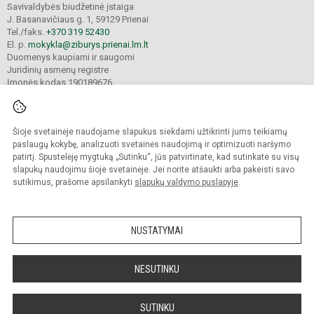
Savivaldybės biudžetinė įstaiga
J. Basanavičiaus g. 1, 59129 Prienai
Tel./faks.
+370 319 52430
El. p.
mokykla@ziburys.prienai.lm.lt
Duomenys kaupiami ir saugomi
Juridinių asmenų registre
Įmonės kodas 190189676
Šioje svetainėje naudojame slapukus siekdami užtikrinti jums teikiamų
© 2023 Prienų "Žiburio" gimnazija. Visos teisės saugomos.
Kopijuoti turinį be raštiško gimnazijos sutikimo griežtai draudžiama.
paslaugų kokybę, analizuoti svetainės naudojimą ir optimizuoti naršymo
patirtį. Spustelėję mygtuką „Sutinku“, jūs patvirtinate, kad sutinkate su visų
Versija neįgaliesiems
Slapukų politika
slapukų naudojimu šioje svetainėje. Jei norite atšaukti arba pakeisti savo
sutikimus, prašome apsilankyti
slapukų valdymo puslapyje
.
Sumanus būdas atnaujinti
mokyklos interneto
svetainę
NUSTATYMAI
NESUTINKU
SUTINKU