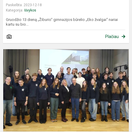
Paskelbta: 2023-12-18
Kategorija:
Išvykos
Gruodžio 13 dieną „Žiburio“ gimnazijos būrelio „Eko žvalgai“ nariai
kartu su bio...
Plačiau
I
S
I
Į
V