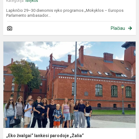
Kategorija:
Išvykos
Lapkričio 29–30 dienomis vyko programos „Mokyklos – Europos
Parlamento ambasador...
Plačiau
„
ž
l
p
„
„Eko žvalgai“ lankėsi parodoje „Žalia“