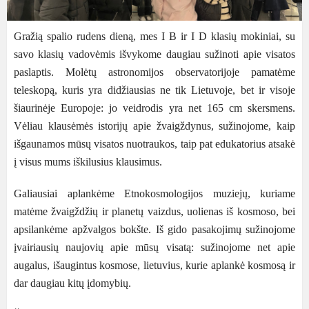
Gražią spalio rudens dieną, mes I B ir I D klasių mokiniai, su
savo klasių vadovėmis išvykome daugiau sužinoti apie visatos
paslaptis. Molėtų astronomijos observatorijoje pamatėme
teleskopą, kuris yra didžiausias ne tik Lietuvoje, bet ir visoje
šiaurinėje Europoje: jo veidrodis yra net 165 cm skersmens.
Vėliau klausėmės istorijų apie žvaigždynus, sužinojome, kaip
išgaunamos mūsų visatos nuotraukos, taip pat edukatorius atsakė
į visus mums iškilusius klausimus.
Galiausiai aplankėme Etnokosmologijos muziejų, kuriame
matėme žvaigždžių ir planetų vaizdus, uolienas iš kosmoso, bei
apsilankėme apžvalgos bokšte. Iš gido pasakojimų sužinojome
įvairiausių naujovių apie mūsų visatą: sužinojome net apie
augalus, išaugintus kosmose, lietuvius, kurie aplankė kosmosą ir
dar daugiau kitų įdomybių.