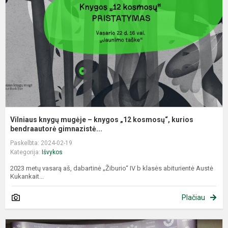
–
k
„
k
k
b
Vilniaus knygų mugėje – knygos „12 kosmosų“, kurios
bendraautorė gimnazistė...
Paskelbta: 2024-02-19
Kategorija:
Išvykos
2023 metų vasarą aš, dabartinė „Žiburio“ IV b klasės abiturientė Austė
Kukankait...
Plačiau