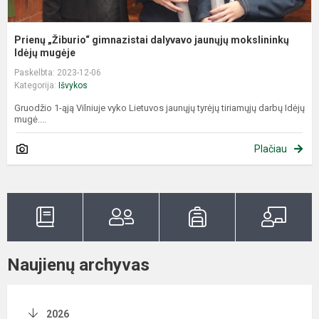
Prienų „Žiburio“ gimnazistai dalyvavo jaunųjų mokslininkų
Idėjų mugėje
Paskelbta: 2023-12-06
Kategorija:
Išvykos
Gruodžio 1-ąją Vilniuje vyko Lietuvos jaunųjų tyrėjų tiriamųjų darbų Idėjų
mugė....
Plačiau
Naujienų archyvas
2026