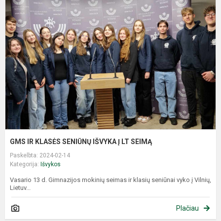
I
K
S
I
Į
L
S
GMS IR KLASĖS SENIŪNŲ IŠVYKA Į LT SEIMĄ
Paskelbta: 2024-02-14
Kategorija:
Išvykos
Vasario 13 d. Gimnazijos mokinių seimas ir klasių seniūnai vyko į Vilnių,
Lietuv...
Plačiau