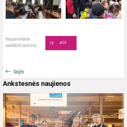
Nepamirškite
10
AČIŪ
padėkoti autoriui
Grįžti
Ankstesnės naujienos
M
j
a
A
V