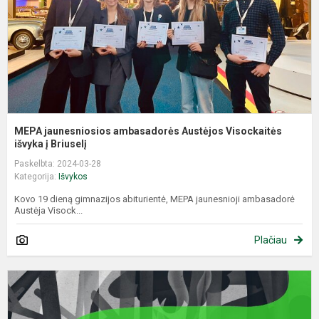
i
MEPA jaunesniosios ambasadorės Austėjos Visockaitės
išvyka į Briuselį
Paskelbta: 2024-03-28
Kategorija:
Išvykos
Kovo 19 dieną gimnazijos abiturientė, MEPA jaunesnioji ambasadorė
Austėja Visock...
Plačiau
V
k
m