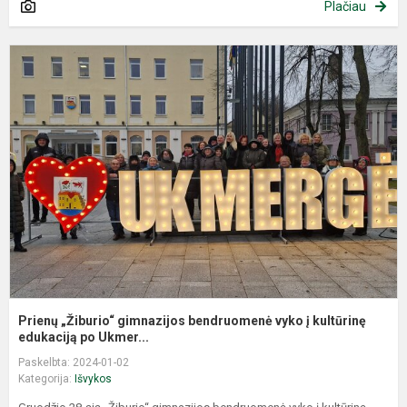
Plačiau
P
„
g
b
v
į
k
ed
Prienų „Žiburio“ gimnazijos bendruomenė vyko į kultūrinę
edukaciją po Ukmer...
Paskelbta: 2024-01-02
Kategorija:
Išvykos