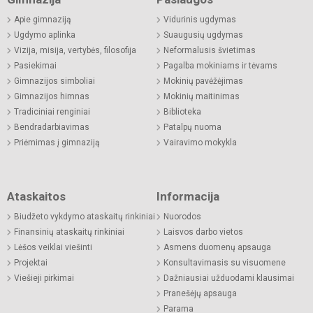
Apie gimnaziją
Vidurinis ugdymas
Ugdymo aplinka
Suaugusių ugdymas
Vizija, misija, vertybės, filosofija
Neformalusis švietimas
Pasiekimai
Pagalba mokiniams ir tėvams
Gimnazijos simboliai
Mokinių pavėžėjimas
Gimnazijos himnas
Mokinių maitinimas
Tradiciniai renginiai
Biblioteka
Bendradarbiavimas
Patalpų nuoma
Priėmimas į gimnaziją
Vairavimo mokykla
Ataskaitos
Informacija
Biudžeto vykdymo ataskaitų rinkiniai
Nuorodos
Finansinių ataskaitų rinkiniai
Laisvos darbo vietos
Lėšos veiklai viešinti
Asmens duomenų apsauga
Projektai
Konsultavimasis su visuomene
Viešieji pirkimai
Dažniausiai užduodami klausimai
Pranešėjų apsauga
Parama