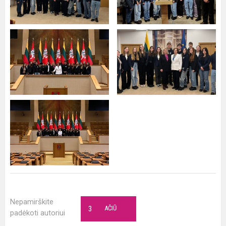
Nepamirškite
3
AČIŪ
padėkoti autoriui