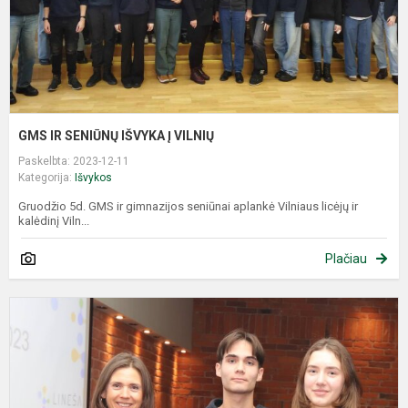
GMS IR SENIŪNŲ IŠVYKA Į VILNIŲ
Paskelbta: 2023-12-11
Kategorija:
Išvykos
Gruodžio 5d. GMS ir gimnazijos seniūnai aplankė Vilniaus licėjų ir
kalėdinį Viln...
Plačiau
P
„
g
d
j