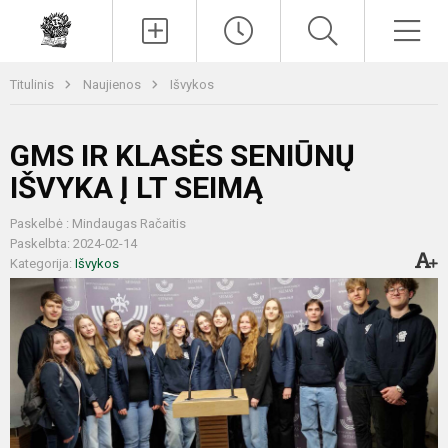
Paieška
Men
Titulinis
Naujienos
Išvykos
GMS IR KLASĖS SENIŪNŲ
IŠVYKA Į LT SEIMĄ
Paskelbė : Mindaugas Račaitis
Paskelbta: 2024-02-14
Kategorija:
Išvykos