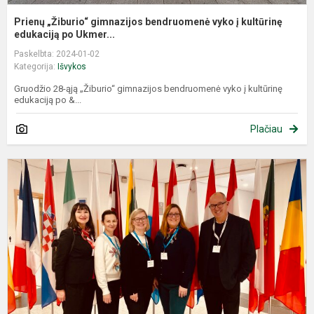
Prienų „Žiburio“ gimnazijos bendruomenė vyko į kultūrinę
edukaciją po Ukmer...
Paskelbta: 2024-01-02
Kategorija:
Išvykos
Gruodžio 28-ąją „Žiburio“ gimnazijos bendruomenė vyko į kultūrinę
edukaciją po &...
Plačiau
M
v
a
m
B