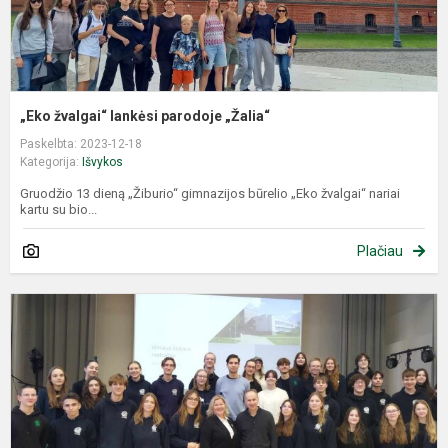
„Eko žvalgai“ lankėsi parodoje „Žalia“
Paskelbta: 2023-12-18
Kategorija:
Išvykos
Gruodžio 13 dieną „Žiburio“ gimnazijos būrelio „Eko žvalgai“ nariai
kartu su bio...
Plačiau
I
S
I
Į
V