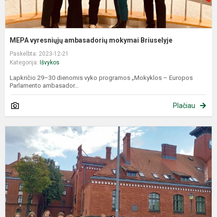
MEPA vyresniųjų ambasadorių mokymai Briuselyje
Paskelbta: 2023-12-21
Kategorija:
Išvykos
Lapkričio 29–30 dienomis vyko programos „Mokyklos – Europos
Parlamento ambasador...
Plačiau
„
ž
l
p
„