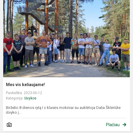
v
k
Mes vis keliaujame!
Paskelbta: 2023-06-12
Kategorija:
Išvykos
Birželio 8 dienos rytą I c klasės mokiniai su auklėtoja Dalia Šklėriūte
išvyko į...
Plačiau