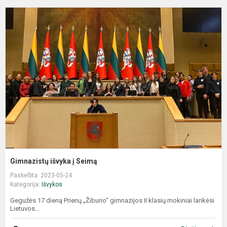
G
i
į
S
Gimnazistų išvyka į Seimą
Paskelbta: 2023-05-24
Kategorija:
Išvykos
Gegužės 17 dieną Prienų „Žiburio“ gimnazijos II klasių mokiniai lankėsi
Lietuvos...