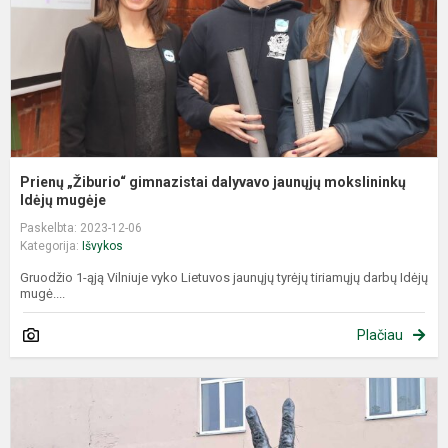
m
I..
Prienų „Žiburio“ gimnazistai dalyvavo jaunųjų mokslininkų
Idėjų mugėje
Paskelbta: 2023-12-06
Kategorija:
Išvykos
Gruodžio 1-ąją Vilniuje vyko Lietuvos jaunųjų tyrėjų tiriamųjų darbų Idėjų
mugė....
Plačiau
G
p
m