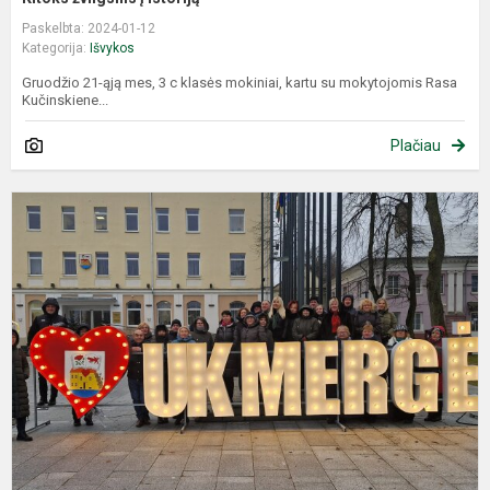
Paskelbta: 2024-01-12
Kategorija:
Išvykos
Gruodžio 21-ąją mes, 3 c klasės mokiniai, kartu su mokytojomis Rasa
Kučinskiene...
Plačiau
P
„
g
b
v
į
k
ed