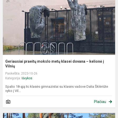
m
k
d
–
k
į
Vi
Geriausiai praeitų mokslo metų klasei dovana – kelionė į
Vilnių
Paskelbta: 2023-10-26
Kategorija:
Išvykos
Spalio 18-ąją IIc klasės gimnazistai su klasės vadove Dalia Šklėriūte
vyko į Vil...
Plačiau
M