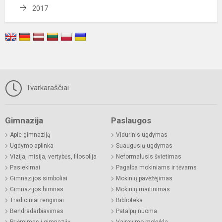
2017
Tvarkaraščiai
Gimnazija
Paslaugos
Apie gimnaziją
Vidurinis ugdymas
Ugdymo aplinka
Suaugusių ugdymas
Vizija, misija, vertybės, filosofija
Neformalusis švietimas
Pasiekimai
Pagalba mokiniams ir tėvams
Gimnazijos simboliai
Mokinių pavėžėjimas
Gimnazijos himnas
Mokinių maitinimas
Tradiciniai renginiai
Biblioteka
Bendradarbiavimas
Patalpų nuoma
Priėmimas į gimnaziją
Vairavimo mokykla