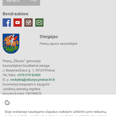
RAŠYKITE
Bendraukime
Steigėjas
Prienų rajono savivaldybė
Prienų „Žiburio“ gimnazija
Savivaldybės biudžetinė įstaiga
J. Basanavičiaus g. 1, 59129 Prienai
Tel./faks.
+370 319 52430
El. p.
mokykla@ziburys.prienai.lm.lt
Duomenys kaupiami ir saugomi
Juridinių asmenų registre
Įmonės kodas 190189676
Šioje svetainėje naudojame slapukus siekdami užtikrinti jums teikiamų
© 2023 Prienų "Žiburio" gimnazija. Visos teisės saugomos.