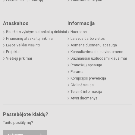
Ataskaitos
Informacija
Biudžeto vykdymo ataskaitų rinkiniai
Nuorodos
Finansinių ataskaitų rinkiniai
Laisvos darbo vietos
Lėšos veiklai viešinti
Asmens duomenų apsauga
Projektai
Konsultavimasis su visuomene
Viešieji pirkimai
Dažniausiai užduodami klausimai
Pranešėjų apsauga
Parama
Korupcijos prevencija
Civilinė sauga
Teisinė informacija
Atviri duomenys
Pastebėjote klaidų?
Turite pasiūlymų?