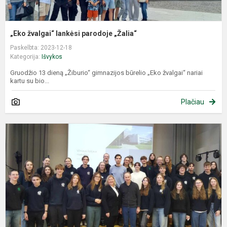
„Eko žvalgai“ lankėsi parodoje „Žalia“
Paskelbta: 2023-12-18
Kategorija:
Išvykos
Gruodžio 13 dieną „Žiburio“ gimnazijos būrelio „Eko žvalgai“ nariai
kartu su bio...
Plačiau
I
S
I
Į
V