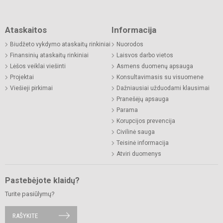
Ataskaitos
Informacija
Biudžeto vykdymo ataskaitų rinkiniai
Nuorodos
Finansinių ataskaitų rinkiniai
Laisvos darbo vietos
Lėšos veiklai viešinti
Asmens duomenų apsauga
Projektai
Konsultavimasis su visuomene
Viešieji pirkimai
Dažniausiai užduodami klausimai
Pranešėjų apsauga
Parama
Korupcijos prevencija
Civilinė sauga
Teisinė informacija
Atviri duomenys
Pastebėjote klaidų?
Turite pasiūlymų?
RAŠYKITE