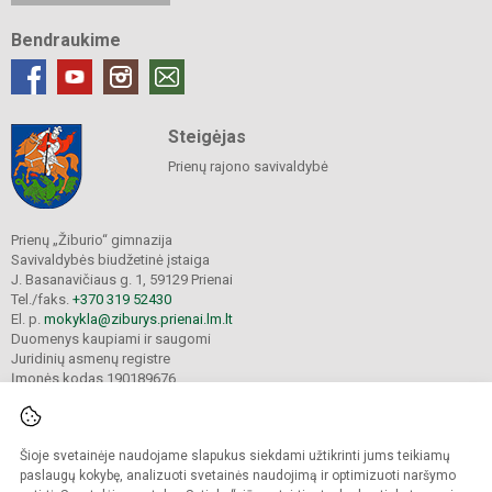
Bendraukime
Steigėjas
Prienų rajono savivaldybė
Prienų „Žiburio“ gimnazija
Savivaldybės biudžetinė įstaiga
J. Basanavičiaus g. 1, 59129 Prienai
Tel./faks.
+370 319 52430
El. p.
mokykla@ziburys.prienai.lm.lt
Duomenys kaupiami ir saugomi
Juridinių asmenų registre
Įmonės kodas 190189676
Šioje svetainėje naudojame slapukus siekdami užtikrinti jums teikiamų
© 2023 Prienų "Žiburio" gimnazija. Visos teisės saugomos.
Kopijuoti turinį be raštiško gimnazijos sutikimo griežtai draudžiama.
paslaugų kokybę, analizuoti svetainės naudojimą ir optimizuoti naršymo