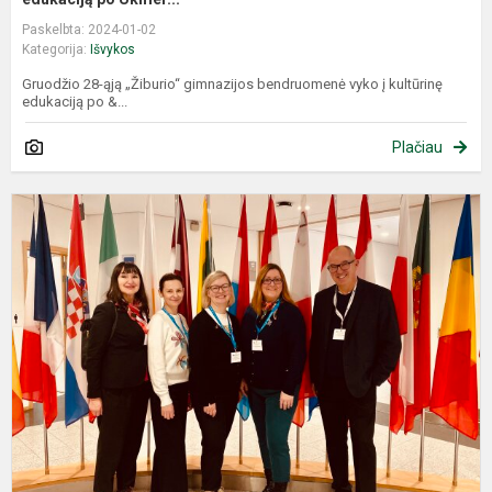
Paskelbta: 2024-01-02
Kategorija:
Išvykos
Gruodžio 28-ąją „Žiburio“ gimnazijos bendruomenė vyko į kultūrinę
edukaciją po &...
Plačiau
M
v
a
m
B