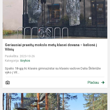
d
–
k
į
Vi
Geriausiai praeitų mokslo metų klasei dovana – kelionė į
Vilnių
Paskelbta: 2023-10-26
Kategorija:
Išvykos
Spalio 18-ąją IIc klasės gimnazistai su klasės vadove Dalia Šklėriūte
vyko į Vil...
Plačiau
M
v
k