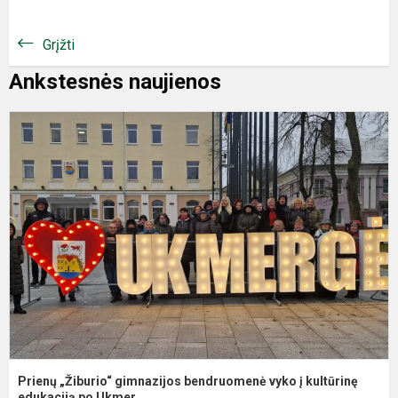
Grįžti
Ankstesnės naujienos
P
„
g
b
v
į
k
ed
Prienų „Žiburio“ gimnazijos bendruomenė vyko į kultūrinę
edukaciją po Ukmer...