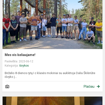
Mes vis keliaujame!
Paskelbta: 2023-06-12
Kategorija:
Išvykos
Birželio 8 dienos rytą I c klasės mokiniai su auklėtoja Dalia Šklėriūte
išvyko į...
Plačiau
G
i