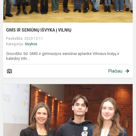
GMS IR SENIŪNŲ IŠVYKA Į VILNIŲ
Paskelbta: 2023-12-11
Kategorija:
Išvykos
Gruodžio 5d. GMS ir gimnazijos seniūnai aplankė Vilniaus licėjų ir
kalėdinį Viln...
Plačiau
P
„
g
d
j
m
I..