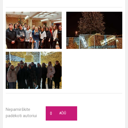
Nepamirškite
0
AČIŪ
padėkoti autoriui