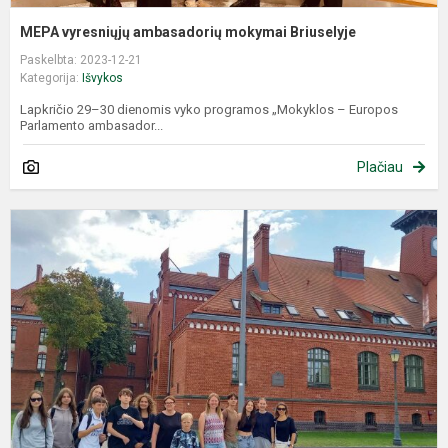
MEPA vyresniųjų ambasadorių mokymai Briuselyje
Paskelbta: 2023-12-21
Kategorija:
Išvykos
Lapkričio 29–30 dienomis vyko programos „Mokyklos – Europos
Parlamento ambasador...
Plačiau
„
ž
l
p
„