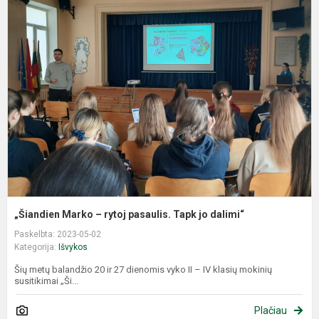
„
M
–
r
p
T
j
d
„Šiandien Marko – rytoj pasaulis. Tapk jo dalimi“
Paskelbta: 2023-05-02
Kategorija:
Išvykos
Šių metų balandžio 20 ir 27 dienomis vyko II – IV klasių mokinių
susitikimai „Ši...
Plačiau