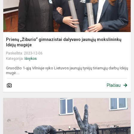
Prienų „Žiburio“ gimnazistai dalyvavo jaunųjų mokslininkų
Idėjų mugėje
Paskelbta: 2023-12-06
Kategorija:
Išvykos
Gruodžio 1-ąją Vilniuje vyko Lietuvos jaunųjų tyrėjų tiriamųjų darbų Idėjų
mugė....
Plačiau
G
p
m
m
k