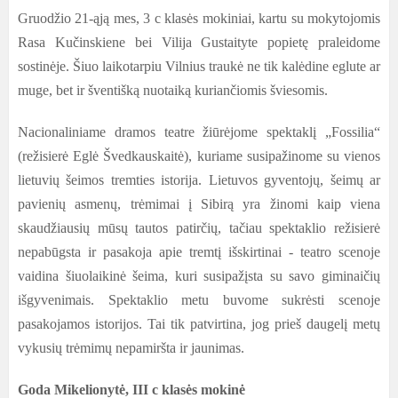
G
ruodžio 21-ąją mes, 3 c klasės mokiniai, kartu su mokytojomis
Rasa Kučinskiene bei Vilija Gustaityte popietę praleidome
sostinėje. Šiuo laikotarpiu Vilnius traukė ne tik kalėdine eglute ar
muge, bet ir šventišką nuotaiką kuriančiomis šviesomis.
Nacionaliniame dramos teatre žiūrėjome spektaklį „Fossilia“
(režisierė Eglė Švedkauskaitė), kuriame susipažinome su vienos
lietuvių šeimos tremties istorija. Lietuvos gyventojų, šeimų ar
pavienių asmenų, trėmimai į Sibirą yra žinomi kaip viena
skaudžiausių mūsų tautos patirčių, tačiau spektaklio režisierė
nepabūgsta ir pasakoja apie tremtį išskirtinai - teatro scenoje
vaidina šiuolaikinė šeima, kuri susipažįsta su savo giminaičių
išgyvenimais. Spektaklio metu buvome sukrėsti scenoje
pasakojamos istorijos. Tai tik patvirtina, jog prieš daugelį metų
vykusių trėmimų nepamiršta ir jaunimas.
Goda Mikelionytė, III c klasės mokinė