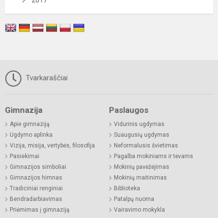
Tvarkaraščiai
Gimnazija
Paslaugos
Apie gimnaziją
Vidurinis ugdymas
Ugdymo aplinka
Suaugusių ugdymas
Vizija, misija, vertybės, filosofija
Neformalusis švietimas
Pasiekimai
Pagalba mokiniams ir tėvams
Gimnazijos simboliai
Mokinių pavėžėjimas
Gimnazijos himnas
Mokinių maitinimas
Tradiciniai renginiai
Biblioteka
Bendradarbiavimas
Patalpų nuoma
Priėmimas į gimnaziją
Vairavimo mokykla