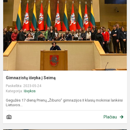
į
S
Gimnazistų išvyka į Seimą
Paskelbta: 2023-05-24
Kategorija:
Išvykos
Gegužės 17 dieną Prienų „Žiburio“ gimnazijos II klasių mokiniai lankėsi
Lietuvos...
Plačiau